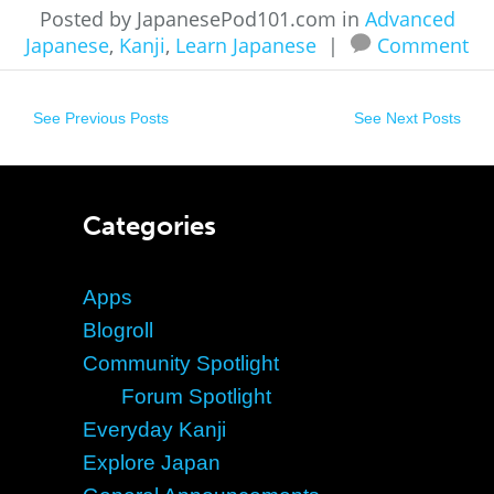
Posted by JapanesePod101.com in
Advanced
Japanese
,
Kanji
,
Learn Japanese
|
Comment
See Previous Posts
See Next Posts
Categories
Apps
Blogroll
Community Spotlight
Forum Spotlight
Everyday Kanji
Explore Japan