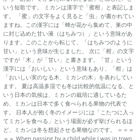
いう短歌です。 ミカンは漢字で「蜜柑」と表記しま
す。 「蜜」の文字をよく見ると「虫」が書かれてい
ますね。この漢字には「蜂が花から集めて、巣の中
に封じ込めた甘い液（はちみつ）」という意味があ
ります。このことから転じて、「はちみつのように
甘い」という意味が生じました。 次に「柑」の文字
ですが「木」が「甘い」と書きます。「甘」という
漢字には「おいしい」という意味もあり、「柑」は
「おいしい実のなる木、ミカンの木」を表わしてい
ます。 夏は高温多湿でも冬は比較的低温になる、と
いう日本の気候は、ミカンの栽培に適しているた
め、ミカンは日本で多く食べられる果物の代表で
す。 日本人が抱く冬のイメージには「こたつに入っ
てミカンを食べる」という場面が必ず挙げられるほ
ど、ミカンは冬を想起させる果物なのです。 ＝＝＝
＝＝ When passing by a child while I was in town,