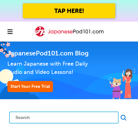
GET UP TO 45% OFF
FOREVER WITH THE SUMMER SALE
JapanesePod101.com Blog
Learn Japanese with Free Daily
Audio and Video Lessons!
Start Your Free Trial