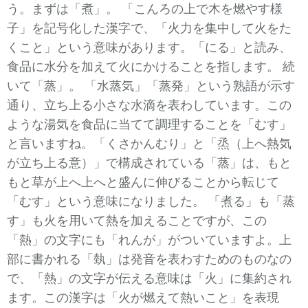
う。まずは「煮」。 「こんろの上で木を燃やす様
子」を記号化した漢字で、「火力を集中して火をた
くこと」という意味があります。「にる」と読み、
食品に水分を加えて火にかけることを指します。 続
いて「蒸」。 「水蒸気」「蒸発」という熟語が示す
通り、立ち上る小さな水滴を表わしています。この
ような湯気を食品に当てて調理することを「むす」
と言いますね。「くさかんむり」と「烝（上へ熱気
が立ち上る意）」で構成されている「蒸」は、もと
もと草が上へ上へと盛んに伸びることから転じて
「むす」という意味になりました。 「煮る」も「蒸
す」も火を用いて熱を加えることですが、この
「熱」の文字にも「れんが」がついていますよ。上
部に書かれる「埶」は発音を表わすためのものなの
で、「熱」の文字が伝える意味は「火」に集約され
ます。この漢字は「火が燃えて熱いこと」を表現