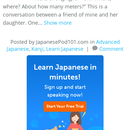
where? About how many meters?” This is a
conversation between a friend of mine and her
daughter. One...
Show more
Posted by JapanesePod101.com in
Advanced
Japanese
,
Kanji
,
Learn Japanese
|
Comment
Learn Japanese in
minutes!
Sign up and start
speaking now!
Start Your Free Trial