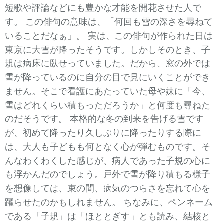
短歌や評論などにも豊かな才能を開花させた人で
す。 この俳句の意味は、「何回も雪の深さを尋ねて
いることだなぁ」。 実は、この俳句が作られた日は
東京に大雪が降ったそうです。しかしそのとき、子
規は病床に臥せっていました。だから、窓の外では
雪が降っているのに自分の目で見にいくことができ
ません。そこで看護にあたっていた母や妹に「今、
雪はどれくらい積もっただろうか」と何度も尋ねた
のだそうです。 本格的な冬の到来を告げる雪です
が、初めて降ったり久しぶりに降ったりする際に
は、大人も子どもも何となく心が弾むものです。そ
んなわくわくした感じが、病人であった子規の心に
も浮かんだのでしょう。戸外で雪が降り積もる様子
を想像しては、束の間、病気のつらさを忘れて心を
躍らせたのかもしれません。 ちなみに、ペンネーム
である「子規」は「ほととぎす」とも読み、結核と