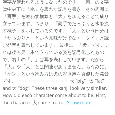
漢字が使われるようになったのです。「泰」の文字
は中央下に「水」を表わす記号を書き、その周囲に
「両手」を表わす横線と「大」を加えることで成り
立っています。つまり、「両手でたっぷりと水を流
す様子」を示しているのです。「大」という部分は
「たっぷりと」という意味だけでなく「タイ」と読
む発音も表わしています。 最後に、「犬」です。こ
れは後ろ足二本で立っている姿を記号化したもの
で、右上の「、」は耳を表わしています。だから
「大」や「太」とは関連がありません。ちなみに、
「ケン」という読み方は犬の鳴き声を真似した発音
です。 ＝＝＝＝＝＝＝＝＝＝＝ 大 “big”, 太 “fat”
and 犬 “dog”. These three kanji look very similar.
How did each character come about to be. First,
the character 大 came from...
Show more