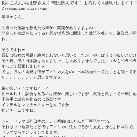
Re: こんにちは皆さん！俺は新人です！よろしくお願いします！
February 23rd, 2013 5:37 am
P
o
奈津子さん、
s
t
間違った敬語を教えたら確かに問題がありますよね～
間違った敬語を知ってる社長が従業員に間違った敬語を教えて、従業員が新
ね。。
そうですねｗ
最初は彼女の両親と絶対会わないと思いましたが、やっぱり会わないといけ
その時、僕の日本語はあんまり上手じゃありませんでした。（今もペラペラ
すっごく緊張しましたｗ
でも、彼女の両親は僕がアメリカ人なのに日本語頑張ってたことを知ってる
た。。。。。。。と思いますがｗ
気が合いそうですね＾＿＾
ビール片手に試合を見るのは確かに楽しいですが、友達と集まって一緒に応
子右手に試合を見るのは最高です！！
インテルとマンチェスターなんですか。
強いチームですね。
うん、ドラマ以外日本のテレビ番組はほとんど丁寧語ですね。
それはいい勉強だけど僕はアメリカに住んでるから見えませんよ日本語で。
ドラマならオンラインで見ます。