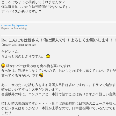
ところでちょっと相談してくれませんか？
僕は毎日忙しいから勉強時間が少ないんです。
アドバイスがありますか？
community.japanese
Expert on Something
Re: こんにちは皆さん！俺は新人です！よろしくお願いします！
March 4th, 2013 12:26 pm
P
o
ケビンさん、
s
ちょっとお久しぶりですね。
t
確かにバーは飲み物も食べ物も高いですね。
食べ物は、料理をしなくていいので、おいしければ少し高くてもいいですが
買ってくる方がいいです
あ～、女みたいな話し方をする外国人男性は多いですね～。ドラマで勉強す
確かにいいですね！大事だと思います。
会議以外の時に、エンジニアと日本語で話すことはありますか？難しい言葉
忙しい時の勉強法ですか～・・・例えば通勤時間に日本語のニュースを読ん
ケビンさんはもうかなり日本語が上手なので、日本語を聞いているだけでも
したり