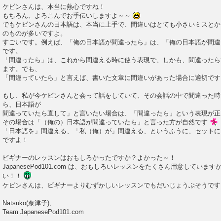
ケビンさんは、本当に熱心ですね！
もちろん、よろこんでお手伝いしますよ～～
でもケビンさんの日本語は、本当に上手で、間違いはとても小さいミスとか
のものが多いですよ。
すごいです。例えば、「俺の日本語が間違ったら」は、「俺の日本語が間違
です。
「間違ったら」は、これから間違える時に使う表現で、しかも、間違ったら
ます。でも、
「間違っていたら」と言えば、書いた文章に間違いがあった場合に適切で
もし、私が今ケビンさんと会って話をしていて、その会話の中で間違った時
ら、日本語が
間違っていたら直して」と言いたい場合は、「間違ったら」という表現が正
その場合は「（俺の）日本語が間違っていたら」と言った方が自然です
「日本語を」間違える、「私（俺）が」間違える、というふうに、セットに
ですよ！
ビギナーのレッスンはおもしろかったですか？よかった～！
JapanesePod101.com は、おもしろいレッスンをたくさん用意してい
い！！
ケビンさんは、ビギナーよりむずかしいレッスンでもだいじょうぶそうで
Natsuko(奈津子),
Team JapanesePod101.com