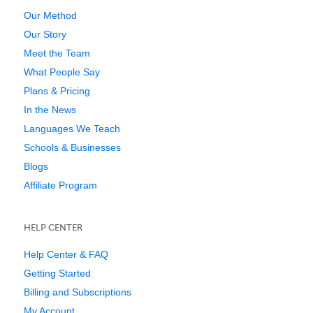
Our Method
Our Story
Meet the Team
What People Say
Plans & Pricing
In the News
Languages We Teach
Schools & Businesses
Blogs
Affiliate Program
HELP CENTER
Help Center & FAQ
Getting Started
Billing and Subscriptions
My Account