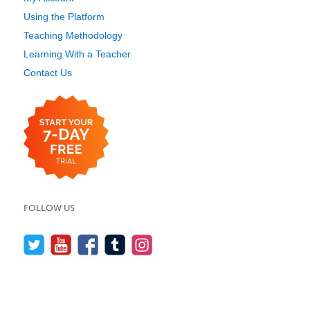
Using the Platform
Teaching Methodology
Learning With a Teacher
Contact Us
FOLLOW US