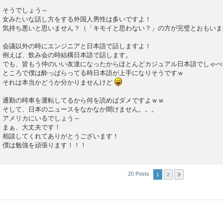
そうでしょう～
女みたいな話し方をする外国人男性は多いですよ！
気持ち悪いと思いません？（「キモイと思わない？」の方が完璧とおもいま
会議以外の時にエンジニアと日本語で話しますよ！
例えば、飲み会の時結構日本語で話します。
でも、皆もう仲のいい友達になったからほとんどカジュアル日本語でしゃべ
ところで僕は酔っぱらってる時日本語が上手になりそうですｗ
それは本当かどうか分かりませんけど
通勤の時車を運転してるから何を読めばダメですよｗｗ
そして、日本のニュースをなかなか聞けません。。。
アメリカにいるでしょう～
まぁ、大丈夫です！
相談してくれてありがとうございます！
僕は勉強を頑張ります！！！
20 Posts
1
2