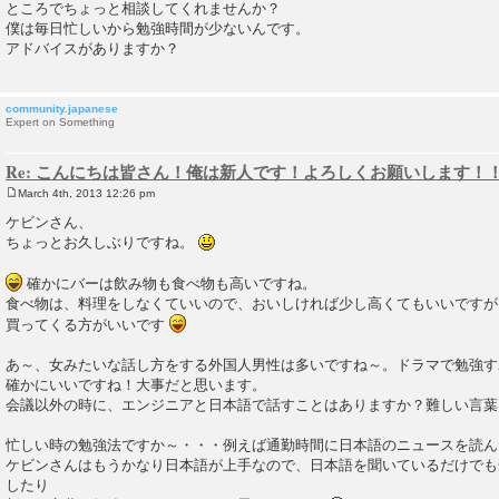
ところでちょっと相談してくれませんか？
僕は毎日忙しいから勉強時間が少ないんです。
アドバイスがありますか？
community.japanese
Expert on Something
Re: こんにちは皆さん！俺は新人です！よろしくお願いします！
March 4th, 2013 12:26 pm
P
o
ケビンさん、
s
ちょっとお久しぶりですね。
t
確かにバーは飲み物も食べ物も高いですね。
食べ物は、料理をしなくていいので、おいしければ少し高くてもいいですが
買ってくる方がいいです
あ～、女みたいな話し方をする外国人男性は多いですね～。ドラマで勉強す
確かにいいですね！大事だと思います。
会議以外の時に、エンジニアと日本語で話すことはありますか？難しい言葉
忙しい時の勉強法ですか～・・・例えば通勤時間に日本語のニュースを読ん
ケビンさんはもうかなり日本語が上手なので、日本語を聞いているだけでも
したり