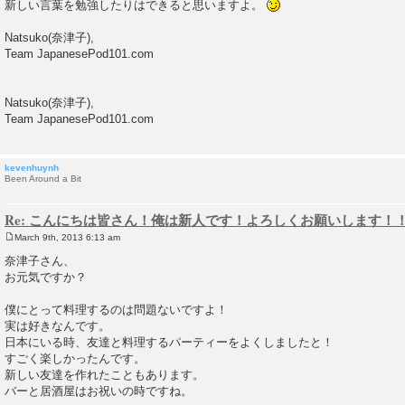
新しい言葉を勉強したりはできると思いますよ。
Natsuko(奈津子),
Team JapanesePod101.com
Natsuko(奈津子),
Team JapanesePod101.com
kevenhuynh
Been Around a Bit
Re: こんにちは皆さん！俺は新人です！よろしくお願いします！
March 9th, 2013 6:13 am
P
o
奈津子さん、
s
お元気ですか？
t
僕にとって料理するのは問題ないですよ！
実は好きなんです。
日本にいる時、友達と料理するパーティーをよくしましたと！
すごく楽しかったんです。
新しい友達を作れたこともあります。
バーと居酒屋はお祝いの時ですね。