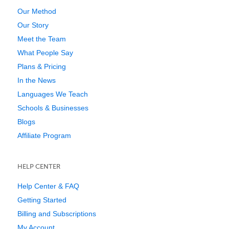
Our Method
Our Story
Meet the Team
What People Say
Plans & Pricing
In the News
Languages We Teach
Schools & Businesses
Blogs
Affiliate Program
HELP CENTER
Help Center & FAQ
Getting Started
Billing and Subscriptions
My Account