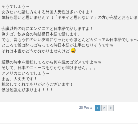
そうでしょう～
女みたいな話し方をする外国人男性は多いですよ！
気持ち悪いと思いません？（「キモイと思わない？」の方が完璧とおもいま
会議以外の時にエンジニアと日本語で話しますよ！
例えば、飲み会の時結構日本語で話します。
でも、皆もう仲のいい友達になったからほとんどカジュアル日本語でしゃべ
ところで僕は酔っぱらってる時日本語が上手になりそうですｗ
それは本当かどうか分かりませんけど
通勤の時車を運転してるから何を読めばダメですよｗｗ
そして、日本のニュースをなかなか聞けません。。。
アメリカにいるでしょう～
まぁ、大丈夫です！
相談してくれてありがとうございます！
僕は勉強を頑張ります！！！
20 Posts
1
2