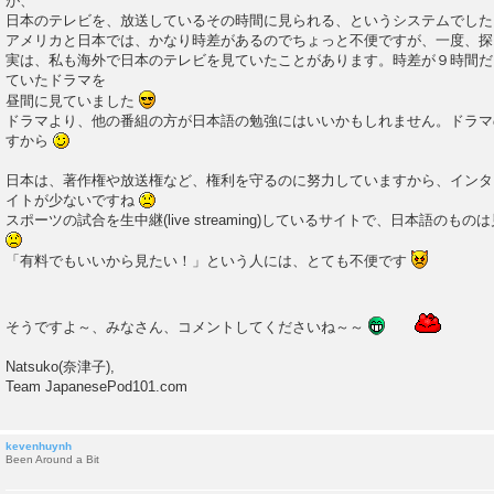
が、
日本のテレビを、放送しているその時間に見られる、というシステムでした
アメリカと日本では、かなり時差があるのでちょっと不便ですが、一度、
実は、私も海外で日本のテレビを見ていたことがあります。時差が９時間だ
ていたドラマを
昼間に見ていました
ドラマより、他の番組の方が日本語の勉強にはいいかもしれません。ドラマ
すから
日本は、著作権や放送権など、権利を守るのに努力していますから、インタ
イトが少ないですね
スポーツの試合を生中継(live streaming)しているサイトで、日本語の
「有料でもいいから見たい！」という人には、とても不便です
そうですよ～、みなさん、コメントしてくださいね～～
Natsuko(奈津子),
Team JapanesePod101.com
kevenhuynh
Been Around a Bit