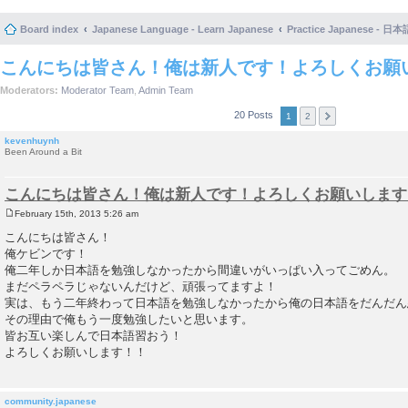
Board index
Japanese Language - Learn Japanese
Practice Japanese 
こんにちは皆さん！俺は新人です！よろしくお願
Moderators:
Moderator Team
,
Admin Team
20 Posts
1
2
kevenhuynh
Been Around a Bit
こんにちは皆さん！俺は新人です！よろしくお願いします
February 15th, 2013 5:26 am
P
o
こんにちは皆さん！
s
俺ケビンです！
t
俺二年しか日本語を勉強しなかったから間違いがいっぱい入ってごめん。
まだペラペラじゃないんだけど、頑張ってますよ！
実は、もう二年終わって日本語を勉強しなかったから俺の日本語をだんだん
その理由で俺もう一度勉強したいと思います。
皆お互い楽しんで日本語習おう！
よろしくお願いします！！
community.japanese