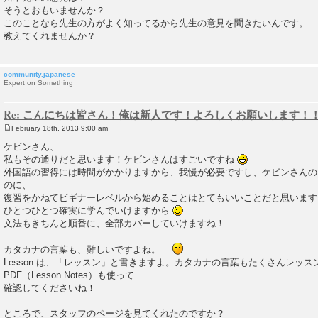
そうとおもいませんか？
このことなら先生の方がよく知ってるから先生の意見を聞きたいんです。
教えてくれませんか？
community.japanese
Expert on Something
Re: こんにちは皆さん！俺は新人です！よろしくお願いします！
February 18th, 2013 9:00 am
P
o
ケビンさん、
s
私もその通りだと思います！ケビンさんはすごいですね
t
外国語の習得には時間がかかりますから、我慢が必要ですし、ケビンさんの
のに、
復習をかねてビギナーレベルから始めることはとてもいいことだと思いま
ひとつひとつ確実に学んでいけますから
文法もきちんと順番に、全部カバーしていけますね！
カタカナの言葉も、難しいですよね。
Lesson は、「レッスン」と書きますよ。カタカナの言葉もたくさんレッ
PDF（Lesson Notes）も使って
確認してくださいね！
ところで、スタッフのページを見てくれたのですか？