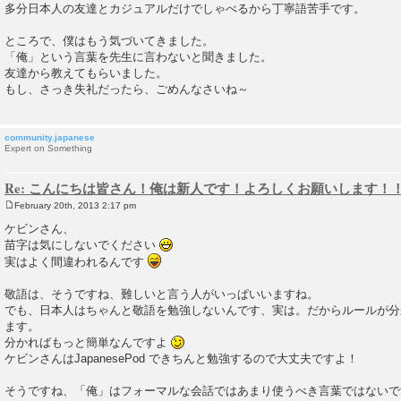
多分日本人の友達とカジュアルだけでしゃべるから丁寧語苦手です。
ところで、僕はもう気づいてきました。
「俺」という言葉を先生に言わないと聞きました。
友達から教えてもらいました。
もし、さっき失礼だったら、ごめんなさいね～
community.japanese
Expert on Something
Re: こんにちは皆さん！俺は新人です！よろしくお願いします！
February 20th, 2013 2:17 pm
P
o
ケビンさん、
s
苗字は気にしないでください
t
実はよく間違われるんです
敬語は、そうですね、難しいと言う人がいっぱいいますね。
でも、日本人はちゃんと敬語を勉強しないんです、実は。だからルールが分
ます。
分かればもっと簡単なんですよ
ケビンさんはJapanesePod できちんと勉強するので大丈夫ですよ！
そうですね、「俺」はフォーマルな会話ではあまり使うべき言葉ではないで