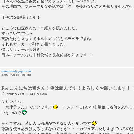
日本人の友達と彼女と全部カジュアルでしゃべますよ。
その理由で、フォーマルな会話では「俺」を使わないことを知りませんでし
丁寧語を頑張ります！
ところで山森さんのミニ紹介を読みました。
すっごいですね～
英語だけじゃなくてポルトガル語もペラペラですね。
それもサッカーが好きと書きました。
僕もサッカーが大好き！！
日本のチームなら中村俊輔と長友佑都が好きです！！
community.japanese
Expert on Something
Re: こんにちは皆さん！俺は新人です！よろしくお願いします！
February 21st, 2013 11:01 am
P
o
ケビンさん、
s
「奈津子さん」でいいですよ
コメントにもいつも最後に名前を入れま
t
いないので
そうですね、若い人は敬語ができない人が多いです
敬語を使う必要はあるはずなのですが・・・カジュアル化しすぎているのは