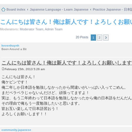
Board index
Japanese Language - Learn Japanese
Practice Japanese 
こんにちは皆さん！俺は新人です！よろしくお願
Moderators:
Moderator Team
,
Admin Team
20 Posts
1
2
kevenhuynh
Been Around a Bit
こんにちは皆さん！俺は新人です！よろしくお願いします
February 15th, 2013 5:26 am
P
o
こんにちは皆さん！
s
俺ケビンです！
t
俺二年しか日本語を勉強しなかったから間違いがいっぱい入ってごめん。
まだペラペラじゃないんだけど、頑張ってますよ！
実は、もう二年終わって日本語を勉強しなかったから俺の日本語をだんだん
その理由で俺もう一度勉強したいと思います。
皆お互い楽しんで日本語習おう！
よろしくお願いします！！
community.japanese