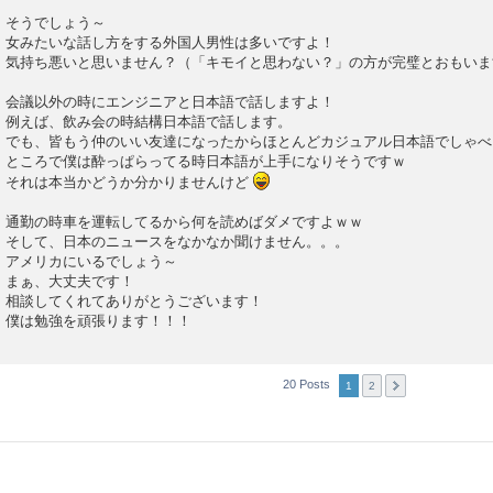
そうでしょう～
女みたいな話し方をする外国人男性は多いですよ！
気持ち悪いと思いません？（「キモイと思わない？」の方が完璧とおもいま
会議以外の時にエンジニアと日本語で話しますよ！
例えば、飲み会の時結構日本語で話します。
でも、皆もう仲のいい友達になったからほとんどカジュアル日本語でしゃべ
ところで僕は酔っぱらってる時日本語が上手になりそうですｗ
それは本当かどうか分かりませんけど
通勤の時車を運転してるから何を読めばダメですよｗｗ
そして、日本のニュースをなかなか聞けません。。。
アメリカにいるでしょう～
まぁ、大丈夫です！
相談してくれてありがとうございます！
僕は勉強を頑張ります！！！
20 Posts
1
2