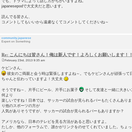
でも、ドラマによって話し方がちがいますよね。
japanesepodで大丈夫だと思います。
読んでる皆さん、
コメントしてもいいから遠慮なくてコメントしてくださいね～
community.japanese
Expert on Something
Re: こんにちは皆さん！俺は新人です！よろしくお願いします！
February 23rd, 2013 9:35 am
P
o
ケビンさん、
s
彼女のご両親と会う時は緊張しますよね～。でもケビンさんが頑張って
t
ちゃんと伝わっていますよ！大丈夫
そうですね～、片手にビール、片手にお菓子
そして友達と一緒に大きい
何より
楽しいですね！日本では、サッカーの試合が見られるバーもたくさんありま
り他のスポーツの方が
人気がありそうですが、サッカーの試合が見られるバーもありますか？
アメリカなら、日本のテレビを見る方法があると思いますよ。
たしか、他のフォーラムで、誰かがリンクをのせてくれていました。ちょっ