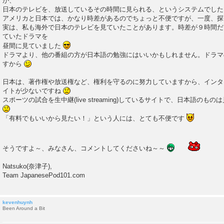
が、
日本のテレビを、放送しているその時間に見られる、というシステムでした
アメリカと日本では、かなり時差があるのでちょっと不便ですが、一度、
実は、私も海外で日本のテレビを見ていたことがあります。時差が９時間だ
ていたドラマを
昼間に見ていました
ドラマより、他の番組の方が日本語の勉強にはいいかもしれません。ドラマ
すから
日本は、著作権や放送権など、権利を守るのに努力していますから、インタ
イトが少ないですね
スポーツの試合を生中継(live streaming)しているサイトで、日本語の
「有料でもいいから見たい！」という人には、とても不便です
そうですよ～、みなさん、コメントしてくださいね～～
Natsuko(奈津子),
Team JapanesePod101.com
kevenhuynh
Been Around a Bit