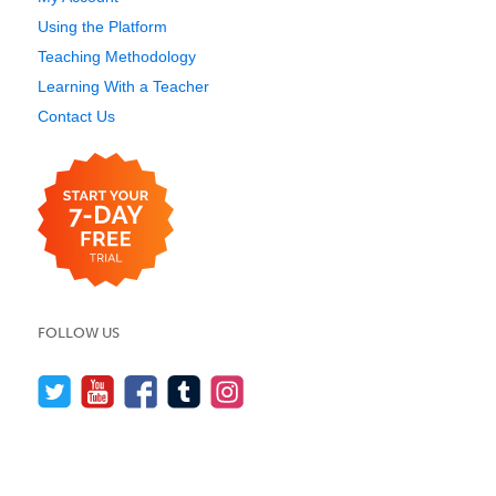
Using the Platform
Teaching Methodology
Learning With a Teacher
Contact Us
FOLLOW US