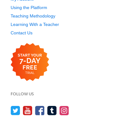
Using the Platform
Teaching Methodology
Learning With a Teacher
Contact Us
FOLLOW US