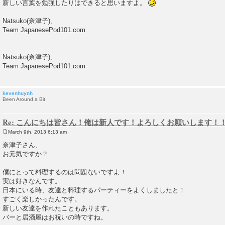
新しい言葉を勉強したりはできると思いますよ。
Natsuko(奈津子),
Team JapanesePod101.com
Natsuko(奈津子),
Team JapanesePod101.com
kevenhuynh
Been Around a Bit
Re: こんにちは皆さん！俺は新人です！よろしくお願いします！
March 9th, 2013 6:13 am
P
o
奈津子さん、
s
お元気ですか？
t
僕にとって料理するのは問題ないですよ！
実は好きなんです。
日本にいる時、友達と料理するパーティーをよくしましたと！
すごく楽しかったんです。
新しい友達を作れたこともあります。
バーと居酒屋はお祝いの時ですね。