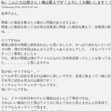
Re: こんにちは皆さん！俺は新人です！よろしくお願いします！
February 23rd, 2013 5:37 am
P
o
奈津子さん、
s
t
間違った敬語を教えたら確かに問題がありますよね～
間違った敬語を知ってる社長が従業員に間違った敬語を教えて、従業員が新
ね。。
そうですねｗ
最初は彼女の両親と絶対会わないと思いましたが、やっぱり会わないといけ
その時、僕の日本語はあんまり上手じゃありませんでした。（今もペラペラ
すっごく緊張しましたｗ
でも、彼女の両親は僕がアメリカ人なのに日本語頑張ってたことを知ってる
た。。。。。。。と思いますがｗ
気が合いそうですね＾＿＾
ビール片手に試合を見るのは確かに楽しいですが、友達と集まって一緒に応
子右手に試合を見るのは最高です！！
インテルとマンチェスターなんですか。
強いチームですね。
うん、ドラマ以外日本のテレビ番組はほとんど丁寧語ですね。
それはいい勉強だけど僕はアメリカに住んでるから見えませんよ日本語で。
ドラマならオンラインで見ます。