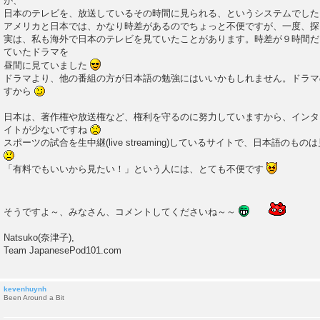
が、
日本のテレビを、放送しているその時間に見られる、というシステムでした
アメリカと日本では、かなり時差があるのでちょっと不便ですが、一度、
実は、私も海外で日本のテレビを見ていたことがあります。時差が９時間だ
ていたドラマを
昼間に見ていました
ドラマより、他の番組の方が日本語の勉強にはいいかもしれません。ドラマ
すから
日本は、著作権や放送権など、権利を守るのに努力していますから、インタ
イトが少ないですね
スポーツの試合を生中継(live streaming)しているサイトで、日本語の
「有料でもいいから見たい！」という人には、とても不便です
そうですよ～、みなさん、コメントしてくださいね～～
Natsuko(奈津子),
Team JapanesePod101.com
kevenhuynh
Been Around a Bit