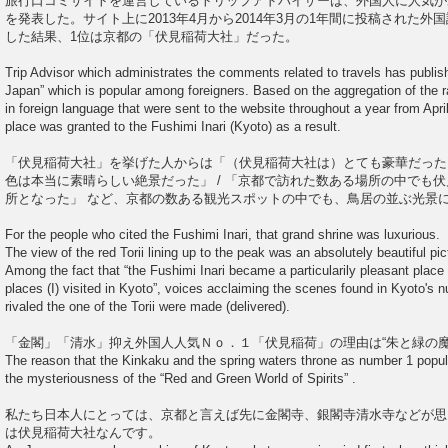
旅行口コミサイトを運営しているトリップアドバイザーは、外国人に人気が
を発表した。サイト上に2013年4月から2014年3月の1年間に投稿された
した結果、1位は京都の「伏見稲荷大社」だった。
Trip Advisor which administrates the comments related to travels has publish
Japan” which is popular among foreigners. Based on the aggregation of the 
in foreign language that were sent to the website throughout a year from Apri
place was granted to the Fushimi Inari (Kyoto) as a result.
「伏見稲荷大社」を挙げた人からは「（伏見稲荷大社は）とても豪華だった
色は本当に素晴らしい絶景だった」 / 「京都で訪れた数ある場所の中でも
所となった」 など、京都の数ある観光スポットの中でも、鳥居の並ぶ光景
For the people who cited the Fushimi Inari, that grand shrine was luxurious.
The view of the red Torii lining up to the peak was an absolutely beautiful pi
Among the fact that “the Fushimi Inari became a particularily pleasant pla
places (I) visited in Kyoto”, voices acclaiming the scenes found in Kyoto's n
rivaled the one of the Torii were made (delivered).
「金閣」「清水」抑え外国人人気Ｎｏ．１「伏見稲荷」の理由は“朱と緑の魔
The reason that the Kinkaku and the spring waters throne as number 1 popul
the mysteriousness of the “Red and Green World of Spirits” .
私たち日本人にとっては、京都と言えば先に金閣寺、銀閣寺清水寺などが思
は伏見稲荷大社なんです。