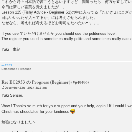
これから時々日本語で書こうと思いますけど、間違ったら、何方か直してい
今日は新しい言葉を覚えましたが…。
Lesson 125 (Fishy Advice - Beginner S1)の中に入ってる「たい
日はいいねたが入ってるか」には考えさせられました。
なぜなら、考えれば考えるほどお寿司をたべたい〜。。。
If you use ていただけませんか you should use the politeness level.
The register you used is sometimes really polite and sometimes really cas
Yuki 由紀
ec2953
Established Presence
Re: EC2953 の Progress (Beginner)
December 23rd, 2014 3:13 am
P
o
Yuki Sensei,
s
t
Wow ! Thanks so much for your support and your help, again ! If I could I w
Christmas chocolates for your kindness
勉強になりました〜