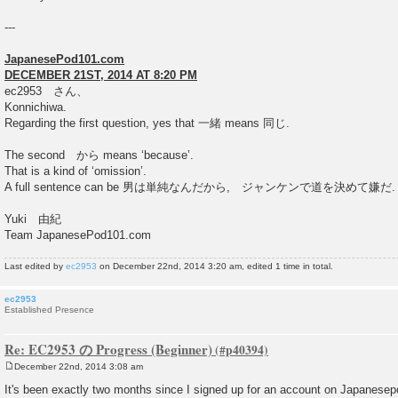
---
JapanesePod101.com
DECEMBER 21ST, 2014 AT 8:20 PM
ec2953 さん、
Konnichiwa.
Regarding the first question, yes that 一緒 means 同じ.
The second から means ‘because’.
That is a kind of ‘omission’.
A full sentence can be 男は単純なんだから, ジャンケンで道を決めて嫌だ.
Yuki 由紀
Team JapanesePod101.com
Last edited by
ec2953
on December 22nd, 2014 3:20 am, edited 1 time in total.
ec2953
Established Presence
Re: EC2953 の Progress (Beginner)
December 22nd, 2014 3:08 am
P
o
It's been exactly two months since I signed up for an account on Japanese
s