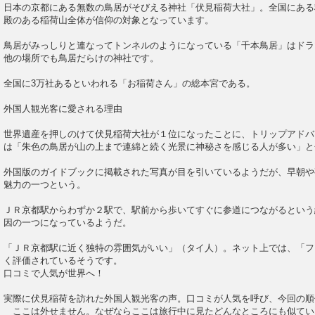
日本の京都にある無数の鳥居がそびえる神社「伏見稲荷大社」。全国にある
殿のある稲荷山全体が信仰の対象となっています。
鳥居がみっしりと連なってトンネルのようになっている「千本鳥居」はドラ
他の場所でも鳥居だらけの神社です。
全国に3万社あるといわれる「お稲荷さん」の総本宮である。
外国人観光客に愛される理由
世界遺産を押しのけて伏見稲荷大社が１位になったことに、トリップアドバ
は「朱色の鳥居が山の上まで連綿と続く光景に神秘さを感じる人が多い」と
外国版のガイドブックに掲載された写真が目を引いているようだが、早朝や
魅力の一つという。
ＪＲ京都駅からわずか２駅で、駅前から歩いてすぐに参道につながるという
因の一つになっているようだ。
「ＪＲ京都駅に近く独特の雰囲気がいい」（タイ人）。ネット上では、「フ
く評価されているそうです。
口コミで人気が世界へ！
実際に伏見稲荷を訪れた外国人観光客の声。口コミが人気を呼び、今回の順
ここは外せません。なぜならここは旅行中に見たどんなところにも似てい