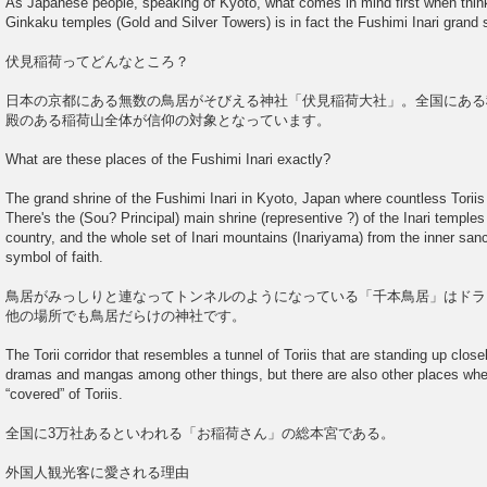
As Japanese people, speaking of Kyoto, what comes in mind first when thin
Ginkaku temples (Gold and Silver Towers) is in fact the Fushimi Inari gran
伏見稲荷ってどんなところ？
日本の京都にある無数の鳥居がそびえる神社「伏見稲荷大社」。全国にある
殿のある稲荷山全体が信仰の対象となっています。
What are these places of the Fushimi Inari exactly?
The grand shrine of the Fushimi Inari in Kyoto, Japan where countless Toriis 
There's the (Sou? Principal) main shrine (representive ?) of the Inari temples 
country, and the whole set of Inari mountains (Inariyama) from the inner san
symbol of faith.
鳥居がみっしりと連なってトンネルのようになっている「千本鳥居」はドラ
他の場所でも鳥居だらけの神社です。
The Torii corridor that resembles a tunnel of Toriis that are standing up clos
dramas and mangas among other things, but there are also other places whe
“covered” of Toriis.
全国に3万社あるといわれる「お稲荷さん」の総本宮である。
外国人観光客に愛される理由