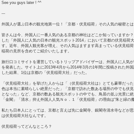
See you guys later ! ^^
---
外国人が選ぶ日本の観光地第一位！「京都・伏見稲荷」その人気の秘密とは
皆さんは今、外国人に一番人気のある京都の神社はどこか知っていますか？
した「外国人に人気の日本の観光スポット2014」において京都の伏見稲荷
す。近年、外国人観光客が増え、その人気はますます高まっている伏見稲荷
稲荷の見所を含めてご紹介いたします。
旅行口コミサイトを運営しているトリップアドバイザーは、外国人に人気が
を発表した。サイト上に2013年4月から2014年3月の1年間に投稿された
した結果、1位は京都の「伏見稲荷大社」だった。
「伏見稲荷大社」を挙げた人からは「（伏見稲荷大社は）とても豪華だった
色は本当に素晴らしい絶景だった」「京都で訪れた数ある場所の中でも伏見
となった」など、京都の数ある観光スポットの中でも、鳥居の並ぶ光景に絶
「金閣」「清水」抑え外国人人気Ｎｏ．１「伏見稲荷」の理由は“朱と緑の魔
私たち日本人にとっては、京都と言えば先に金閣寺、銀閣寺清水寺などが思
は伏見稲荷大社なんです。
伏見稲荷ってどんなところ？