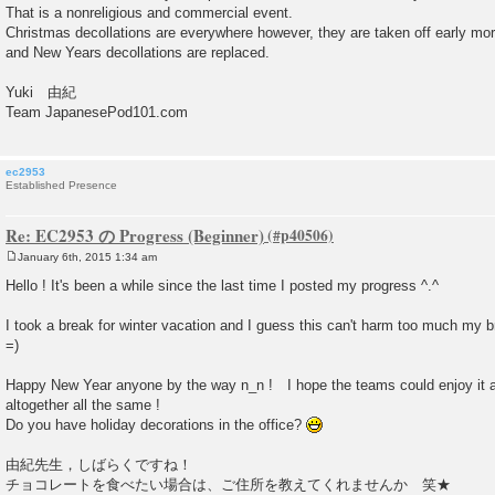
That is a nonreligious and commercial event.
Christmas decollations are everywhere however, they are taken off early mo
and New Years decollations are replaced.
Yuki 由紀
Team JapanesePod101.com
ec2953
Established Presence
Re: EC2953 の Progress (Beginner)
January 6th, 2015 1:34 am
P
o
Hello ! It's been a while since the last time I posted my progress ^.^
s
t
I took a break for winter vacation and I guess this can't harm too much my bra
=)
Happy New Year anyone by the way n_n ! I hope the teams could enjoy it a
altogether all the same !
Do you have holiday decorations in the office?
由紀先生，しばらくですね！
チョコレートを食べたい場合は、ご住所を教えてくれませんか 笑★