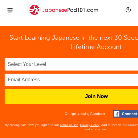
Start Learning Japanese in the next 30 Sec
Lifetime Account
Join Now
Or sign up using Facebook
By clicking Join Now, you agree to our
Terms of Use
,
Privacy Policy
, and to receive our email
out at any time.