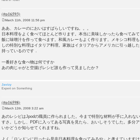
March 11th, 2008 11:56 pm
P
o
ああ、カレーのにおいはすばらしいですね。。。
s
日本料理をよく食べてほとんど作ります。本当に美味しかったら食べてみて
t
飯に味噌汁を作って食べます。和風カレーもよく作ります。メキシコ料理も
しの特別な料理はイタリア料理。家族はイタリアからアメリカに引っ越した
持っているのです．
一番好きな食べ物は何ですか
あの肉じゃがと空揚げレシピ誰も作って見ましたか？
Javizy
Expert on Something
March 12th, 2008 3:22 am
P
o
あのレシピはJpodの職員に作られました。今まで特別な材料が手に入れな
s
すさ。しかし、PDFに入ってある写真を見たら、おいしそうでした。多分
t
いかどうか知らせてくれますね。
よく「ロンドンに行ったら是非日本料理を食べてみるや」と考えていますけ