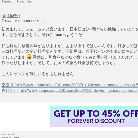
Expert on Something
March 11th, 2008 11:12 pm
P
o
初めまして、ジェームスと言います。日本語は1年間ぐらい勉強しています
s
す。どうぞよろしく。それにJpodへようこそ!
t
私も料理に結構興味がありますが、あまり上手ではないんです。好きなのは
シコ料理などの辛い料理なんです。今部屋は、芥子粒パンのあまいにおいど
くしています
意外に、和食をなかなか食べてみた事がありませんけど。
作ったりしますか。そして、お国の名物や好物は何でしょうか。
このレッスンが気にいるかもしれません:
空揚げ
肉じゃが
GET UP TO 45% OF
FOREVER DISCOUNT
aszostek
New in Town