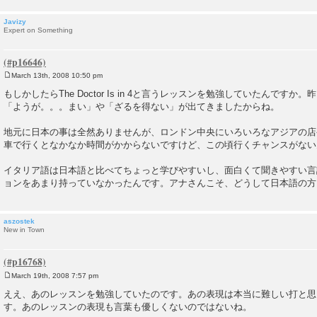
Javizy
Expert on Something
March 13th, 2008 10:50 pm
P
o
もしかしたらThe Doctor Is in 4と言うレッスンを勉強していたんですか
s
「ようが。。。まい」や「ざるを得ない」が出てきましたからね。
t
地元に日本の事は全然ありませんが、ロンドン中央にいろいろなアジアの店
車で行くとなかなか時間がかからないですけど、この頃行くチャンスがない
イタリア語は日本語と比べてちょっと学びやすいし、面白くて聞きやすい言
ョンをあまり持っていなかったんです。アナさんこそ、どうして日本語の方
aszostek
New in Town
March 19th, 2008 7:57 pm
P
o
ええ、あのレッスンを勉強していたのです。あの表現は本当に難しい打と思
s
す。あのレッスンの表現も言葉も優しくないのではないね。
t