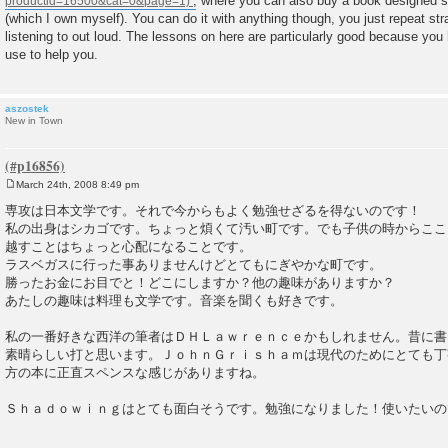
, where you can also buy a book designed sp
(which I own myself). You can do it with anything though, you just repeat stra
listening to out loud. The lessons on here are particularly good because you 
use to help you.
aszostek
New in Town
March 24th, 2008 8:49 pm
P
o
専攻は日本文学です。それで今からもよく勉強せざるを得ないのです！
s
私の出身はシカゴです。ちょっと煩くて汚い町です。でも子供の時からここ
t
越すことはちょっと心配になることです。
ラスベガスに行った事ありませんけどとてもにぎやかな町です。
勝ったお金にお目でと！どこにしますか？他の趣味がありますか？
あたしの趣味は料理も文学です。音楽を聞くも好きです。
私の一番好きな西洋の筆者はＤＨＬａｗｒｅｎｃｅかもしれません。昔に書
素晴らしい打と思います。ＪｏｈｎＧｒｉｓｈａｍは現代のためにとても丁
方の本に正直スペンスな感じがありますね。
Ｓｈａｄｏｗｉｎｇはとても面白そうです。勉強になりました！使いたいの