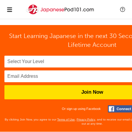
Start Learning Japanese in the next 30 Sec
Lifetime Account
Join Now
Or sign up using Facebook
By clicking Join Now, you agree to our
Terms of Use
,
Privacy Policy
, and to receive our email
out at any time.