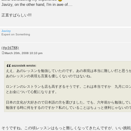
Javizy, on the other hand, I'm in awe of....
正直すばらしい!!!
Javizy
Expert on Something
March 20th, 2008 10:10 pm
P
o
s
aszostek wrote:
t
ええ、あのレッスンを勉強していたのです。あの表現は本当に難しい打と思う
あのレッスンの表現も言葉も優しくないのではないね。
ロンドンのレストランも店も高すぎるそうです。これは本当ですか 九月にロ
とお金について心配になります。
日本の文化が大好きので日本語の方を選びました。でも、六年前から勉強して
勉強する時に何をするのですか？私のしていることはちょっと便利じゃないの
そうですね。この頃レッスンはもっと難しくなってきたんですが、いい挑戦