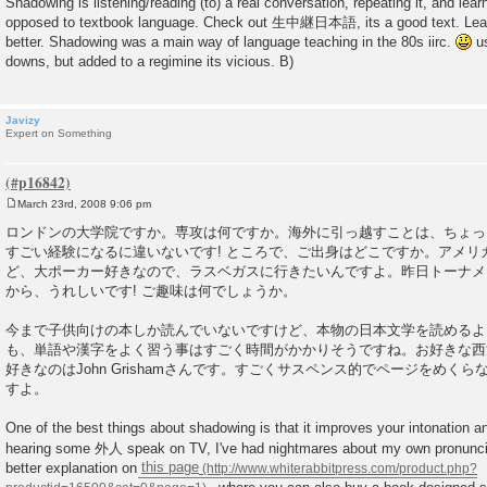
Shadowing is listening/reading (to) a real conversation, repeating it, and lea
t
opposed to textbook language. Check out 生中継日本語, its a good text. Lear
better. Shadowing was a main way of language teaching in the 80s iirc.
us
downs, but added to a regimine its vicious. B)
Javizy
Expert on Something
March 23rd, 2008 9:06 pm
P
o
ロンドンの大学院ですか。専攻は何ですか。海外に引っ越すことは、ちょっ
s
すごい経験になるに違いないです! ところで、ご出身はどこですか。アメリ
t
ど、大ポーカー好きなので、ラスベガスに行きたいんですよ。昨日トーナメン
から、うれしいです! ご趣味は何でしょうか。
今まで子供向けの本しか読んでいないですけど、本物の日本文学を読めるよ
も、単語や漢字をよく習う事はすごく時間がかかりそうですね。お好きな西
好きなのはJohn Grishamさんです。すごくサスペンス的でページをめく
すよ。
One of the best things about shadowing is that it improves your intonation an
hearing some 外人 speak on TV, I've had nightmares about my own pronunc
better explanation on
this page