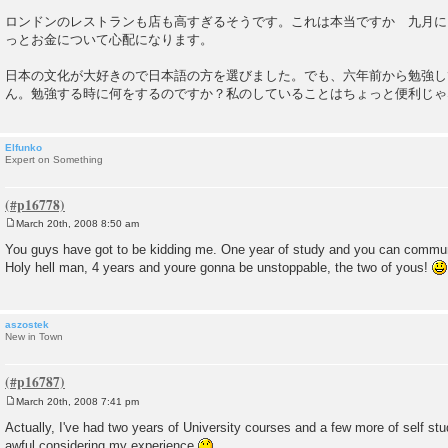
ロンドンのレストランも店も高すぎるそうです。これは本当ですか 九月に
っとお金について心配になります。
日本の文化が大好きので日本語の方を選びました。でも、六年前から勉強し
ん。勉強する時に何をするのですか？私のしていることはちょっと便利じゃ
Elfunko
Expert on Something
March 20th, 2008 8:50 am
P
o
You guys have got to be kidding me. One year of study and you can commun
s
Holy hell man, 4 years and youre gonna be unstoppable, the two of yous!
t
aszostek
New in Town
March 20th, 2008 7:41 pm
P
o
Actually, I've had two years of University courses and a few more of self stu
s
awful considering my experience
t