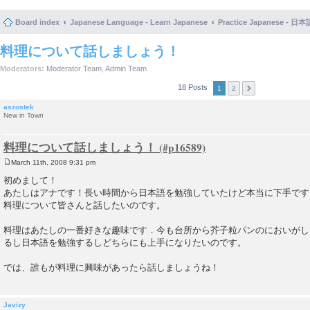
Board index
Japanese Language - Learn Japanese
Practice Japanese 
料理について話しましょう！
Moderators:
Moderator Team
,
Admin Team
18 Posts
1
2
aszostek
New in Town
料理について話しましょう！
March 11th, 2008 9:31 pm
P
o
初めまして！
s
あたしはアナです！長い時間から日本語を勉強していたけど本当に下手です
t
料理について皆さんと話したいのです。
料理はあたしの一番好きな趣味です．今も台所から芥子粒パンのにおいがし
るし日本語を勉強するしどちらにも上手になりたいのです。
では、誰もが料理に興味があったら話しましょうね！
Javizy