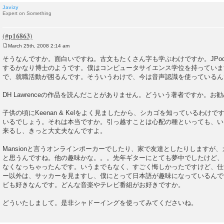
Javizy
Expert on Something
March 25th, 2008 2:14 am
P
o
そうなんですか。面白いですね。古文もたくさん字も学ぶわけですか。JPo
s
するかなり博士のようです。僕はコンピュータサイエンス学位を持っています
t
で、就職活動が困るんです。そういうわけで、今は音声認識を使っているん
DH Lawrenceの作品を読んだことがありません。どういう著者ですか。お勧
子供の頃にKeenan & Kelをよく見ましたから、シカゴを知っているわけです! Th
いるでしょう。それは本当ですか。引っ越すことは心配の種といっても、い
来るし、きっと大丈夫なんですよ。
Mansionと言うオンラインポーカーでしたり、家で友達としたりしますが
と思うんですね。他の趣味かな。。。先年ギターにとても夢中でしたけど、R
なくなっちゃったんです。いうまでもなく、すごく悔しかったですけど、仕
ー以外は、サッカーを見ますし、僕にとって日本語が趣味になっているんで
ビも好きなんです。どんな音楽やテレビ番組がお好きですか。
どういたしまして。是非シャドーイングを使ってみてくださいね。