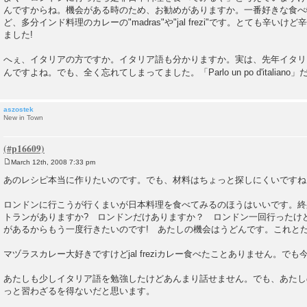
んですからね。機会がある時のため、お勧めがありますか。一番好きな食べ
ど、多分インド料理のカレーの"madras"や"jal frezi"です。とても辛
ました!
へぇ、イタリアの方ですか。イタリア語も分かりますか。実は、先年イタリ
んですよね。でも、全く忘れてしまってました。「Parlo un po d'italia
aszostek
New in Town
March 12th, 2008 7:33 pm
P
o
あのレシピ本当に作りたいのです。でも、材料はちょっと探しにくいですね
s
t
ロンドンに行こうが行くまいが日本料理を食べてみるのほうはいいです。終
トランがありますか? ロンドンだけありますか？ ロンドン一回行ったけ
があるからもう一度行きたいのです! あたしの機会はうどんです。これと
マヅラスカレー大好きですけどjal freziカレー食べたことありません。で
あたしも少しイタリア語を勉強したけどあんまり話せません。でも、あたし
っと習わざるを得ないだと思います。