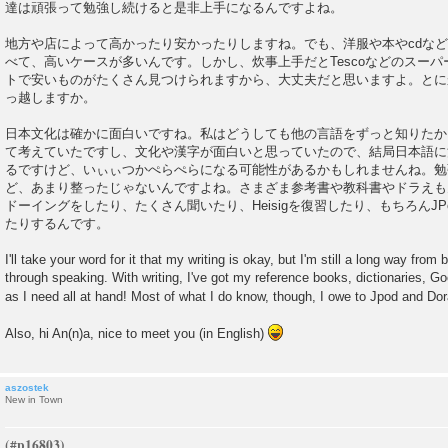
達は頑張って勉強し続けると是非上手になるんですよね。
地方や店によって高かったり安かったりしますね。でも、洋服や本やcdな
べて、高いケースが多いんです。しかし、炊事上手だとTescoなどのスー
トで安いものがたくさん見つけられますから、大丈夫だと思いますよ。とに
っ越しますか。
日本文化は確かに面白いですね。私はどうしても他の言語をずっと知りたか
て考えていたですし、文化や漢字が面白いと思っていたので、結局日本語に
るですけど、いぃぃつかぺらぺらになる可能性があるかもしれませんね。勉
ど、あまり整ったじゃないんですよね。さまざま参考書や教科書やドラえもん
ドーイングをしたり、たくさん聞いたり、Heisigを復習したり、もちろんJ
たりするんです。
I'll take your word for it that my writing is okay, but I'm still a long way fro
through speaking. With writing, I've got my reference books, dictionaries, G
as I need all at hand! Most of what I do know, though, I owe to Jpod and 
Also, hi An(n)a, nice to meet you (in English)
aszostek
New in Town