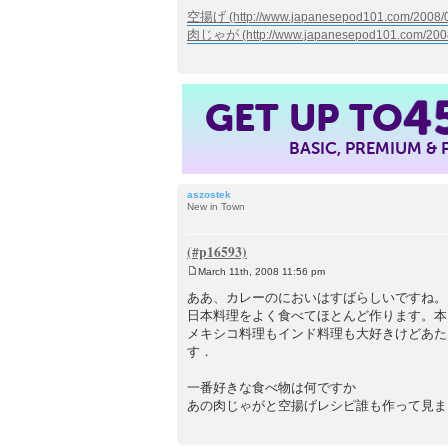
空揚げ
肉じゃが
GET UP TO
4
BASIC, PREMIUM &
aszostek
New in Town
March 11th, 2008 11:56 pm
P
o
ああ、カレーのにおいはすばらしいですね。
s
日本料理をよく食べてほとんど作ります。本
t
メキシコ料理もインド料理も大好きけどあた
す．
一番好きな食べ物は何ですか
あの肉じゃがと空揚げレシピ誰も作って見ま