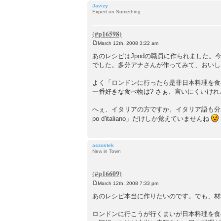
Javizy
Expert on Something
March 12th, 2008 3:22 am
P
o
あのレシピはJpodの職員に作られました
s
でした。多分アナさんが作ってみて、おいし
t
よく「ロンドンに行ったら是非日本料理を食
一番好きな食べ物は? さぁ、言いにくいけれど、
へぇ、イタリアの方ですか。イタリア語も分か
po d'italiano」だけしか覚えていませんね
aszostek
New in Town
March 12th, 2008 7:33 pm
P
o
あのレシピ本当に作りたいのです。でも、材
s
t
ロンドンに行こうが行くまいが日本料理を食