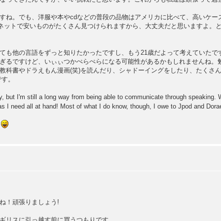
すね。でも、洋服や本やcdなどの普段の品物はアメリカに比べて、高いケー
て、ネットで安いものがたくさん見つけられますから、大丈夫だと思いますよ。
ても他の言語をずっと知りたかったですし、もう21歳だよって考えていたで
ぎるですけど、いぃぃつかぺらぺらになる可能性があるかもしれませんね。
科書やドラえもん漫画(笑)を読んだり、シャドーイングをしたり、たくさん聞
です。
okay, but I'm still a long way from being able to communicate through speaking. 
 as I need all at hand! Most of what I do know, though, I owe to Jpod and Do
)
ね！頑張りましょう!
ギリスに引っ越す前に買うつもりです。