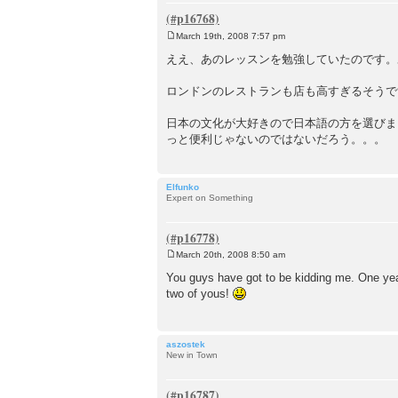
March 19th, 2008 7:57 pm
P
o
ええ、あのレッスンを勉強していたのです。
s
t
ロンドンのレストランも店も高すぎるそうで
日本の文化が大好きので日本語の方を選びま
っと便利じゃないのではないだろう。。。
Elfunko
Expert on Something
March 20th, 2008 8:50 am
P
o
You guys have got to be kidding me. One yea
s
two of yous!
t
aszostek
New in Town