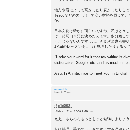
地方や店によって高かったり安かったりしま
Tescoなどのスーパーで安い材料を買え
か。
日本文化は確かに面白いですね。私はどうし
で、結局日本語に決めたんです。多分難しす
ったじゃないんですよね。さまざま参考書や教
JPodのレッスンをいつも勉強したりするん
I'll take your word for it that my writing is 
dictionaries, Google, etc, and as much time
Also, hi An(n)a, nice to meet you (in English
aszostek
New in Town
March 21st, 2008 9:49 pm
P
o
ええ、もちろんもっともっと勉強しましょう
s
t
私は料理上手のでラッキです！本も洋服もイ