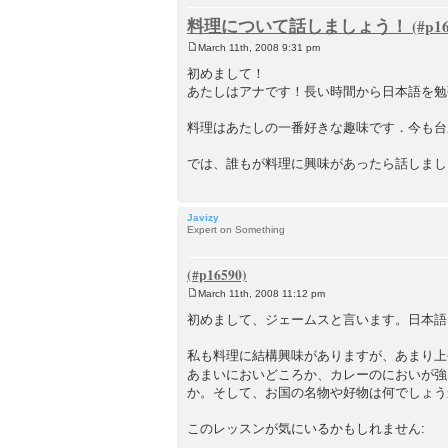
料理について話しましょう！
March 11th, 2008 9:31 pm
P
o
初めまして！
s
あたしはアナです！長い時間から日本語を勉
t
料理はあたしの一番好きな趣味です．今も台
では、誰もが料理に興味があったら話しまし
Javizy
Expert on Something
March 11th, 2008 11:12 pm
P
o
初めまして、ジェームスと言います。日本語
s
t
私も料理に結構興味がありますが、あまり上
あまいにおいどころか、カレーのにおいが
か。そして、お国の名物や好物は何でしょう
このレッスンが気にいるかもしれません: