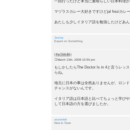
一回行ったけど本当に素晴らしい日本料理が
マヅラスカレー大好きですけどjal frez
あたしも少しイタリア語を勉強したけどあん
Javizy
Expert on Something
March 13th, 2008 10:50 pm
P
o
もしかしたらThe Doctor Is in 
s
らね。
t
地元に日本の事は全然ありませんが、ロンド
チャンスがないんです。
イタリア語は日本語と比べてちょっと学びや
して日本語の方を選びましたか。
aszostek
New in Town