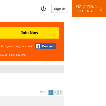
START YOUR
Sign In
FREE TRIAL
Join Now
Or sign up using Facebook
may opt out at any time.
18 Posts
1
2