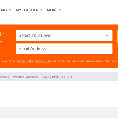
LARY
MY TEACHER
MORE
in
th
ou agree to our
Terms of Use
,
Privacy Policy
, and to receive our email communications, which you 
panese
Practice Japanese - 日本語を練習しましょう