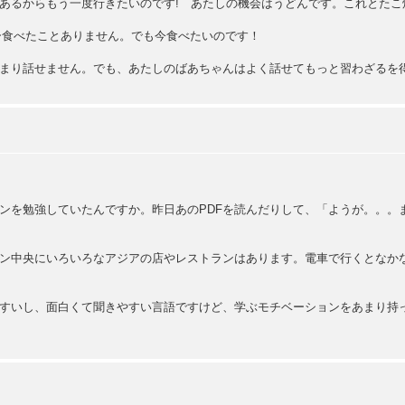
あるからもう一度行きたいのです! あたしの機会はうどんです。これとたこ
iカレー食べたことありません。でも今食べたいのです！
まり話せません。でも、あたしのばあちゃんはよく話せてもっと習わざるを
4と言うレッスンを勉強していたんですか。昨日あのPDFを読んだりして、「ようが
ン中央にいろいろなアジアの店やレストランはあります。電車で行くとなか
すいし、面白くて聞きやすい言語ですけど、学ぶモチベーションをあまり持