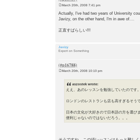
March 20th, 2008 7:41 pm
P
o
Actually, I've had two years of University c
s
Javizy, on the other hand, I'm in awe of....
t
正直すばらしい!!!
Javizy
Expert on Something
March 20th, 2008 10:10 pm
P
o
s
aszostek wrote:
t
ええ、あのレッスンを勉強していたのです
ロンドンのレストランも店も高すぎるそう
日本の文化が大好きので日本語の方を選び
便利じゃないのではないだろう。。。
そうですね。この頃レッスンはもっと難しく