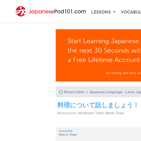
LESSONS
VOCABU
Start Learning Japanese 
the next 30 Seconds wi
a Free Lifetime Account
By clicking Join Now, y
Board index
Japanese Language - Learn Ja
料理について話しましょう！
Moderators:
Moderator Team
,
Admin Team
aszostek
New in Town