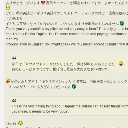
ありがとうございます
高低アクセントが聞きやすいですか、よかったです
はい、私の英語はイギリス英語です。でもレコーディングの時は、注意が他の
ドがあまり
イギリス英語になっていないので、いろんななまりが出るかもしれません
Thank you very much!! Is my pitch-accect very easy to hear? I'm really glad to he
Yes; I speak British English. But I'm more concentrated and paying attentions to
than my
pronunciation in English, so I might speak weirdly mixed accent ("English that
今日は「キツネウドン」が分かりました。狐は材料じゃありません
。
荷のししゃはきつねです。揚げ出し豆腐が大好きな食べ物です。
そのとおりです！「キツネウドン」という名前は、理由を知らないとビック
「キツネが入っているうどん」みたいです
This is the fascinating thing about Japan: the culture can absorb things from
Japanese. It seems to be very robust.
I agree!