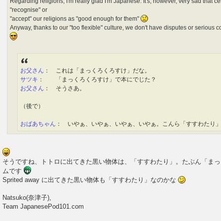
Regarding religions, I'm really glad I'm Japanese. It's, however, very sad that ce
"recognise" or
"accept" our religions as "good enough for them"
Anyway, thanks to our "too flexible" culture, we don't have disputes or serious co
お父さん
： これは「まっくろくろすけ」だな。
サツキ
： 「まっくろくろすけ」で本にでじた？
お父さん
： そうさあ。
（後で）
おばあちゃん
： いやぁ、いやぁ、いやぁ、いやぁ。こんら「すすわたり
そうですね、トトロに出てきた黒い物体は、「すすわたり」。たぶん「まっ
ムです
Sprited away に出てきた黒い物体も「すすわたり」なのかな
Natsuko(奈津子),
Team JapanesePod101.com