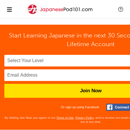
Start Learning Japanese in the next 30 Sec
Lifetime Account
Join Now
Or sign up using Facebook
By clicking Join Now, you agree to our
Terms of Use
,
Privacy Policy
, and to receive our email
out at any time.