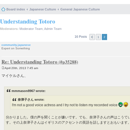
Board index
Japanese Culture
General Japanese Culture
Understanding Totoro
Moderators:
Moderator Team
,
Admin Team
16 Posts
1
2
community.japanese
Expert on Something
Re: Understanding Totoro
April 20th, 2013 7:45 am
P
o
マイケルさん、
s
t
mmmason8967 wrote:
奈津子さん wrote:
I'm not a good voice actress and I try not to listen my recorded voice
分かりました。僕の声を聞くことが嫌いです。でも、奈津子さんの声はこうて
す。その上奈津子さんはイギリスのアクセントの英語を話しますとおもいま