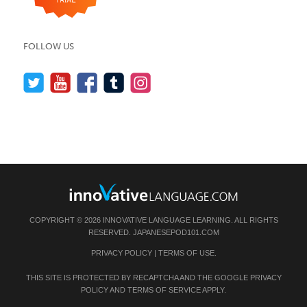
FOLLOW US
COPYRIGHT © 2026 INNOVATIVE LANGUAGE LEARNING. ALL RIGHTS
RESERVED.
JAPANESEPOD101.COM
PRIVACY POLICY
|
TERMS OF USE
.
THIS SITE IS PROTECTED BY RECAPTCHA AND THE GOOGLE
PRIVACY
POLICY
AND
TERMS OF SERVICE
APPLY.