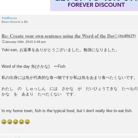
FOREVER DISCOUNT
YobRivera
Been Around a Bit
Re: Create your own sentence using the Word of the Day!
January 19th, 2015 2:46 pm
P
o
Yuki-san, お返事をありがとうございました。勉強になりました。
s
t
Word of the day 魚(さかな) ーFish
私の出身には魚が代表的な食べ物ですが私は魚をあまり食べたくないです。
わたし の しゅっしん には さかな が だいひょうてきな たべもの
かな を あまり たべたくない です.
In my home town, fish is the typical food, but I don't really like to eat fish.