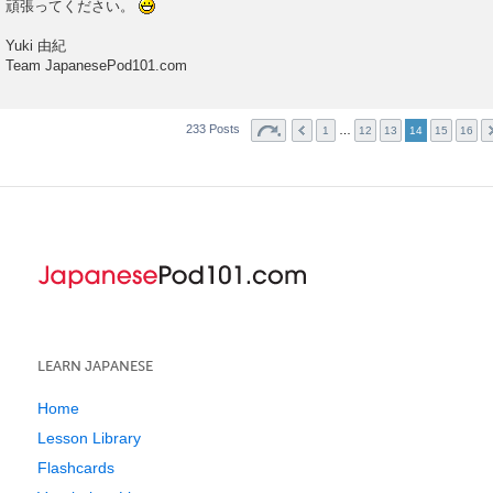
頑張ってください。
Yuki 由紀
Team JapanesePod101.com
233 Posts
…
1
12
13
14
15
16
LEARN JAPANESE
Home
Lesson Library
Flashcards