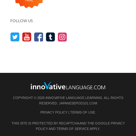
FOLLOW US
COPYRIGHT © 2026 INNOVATIVE LANGUAGE LEARNING. ALL RIGHTS
RESERVED.
JAPANESEPOD101.COM
PRIVACY POLICY
|
TERMS OF USE
.
THIS SITE IS PROTECTED BY RECAPTCHA AND THE GOOGLE
PRIVACY
POLICY
AND
TERMS OF SERVICE
APPLY.