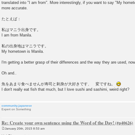
translated into "I am from". More interestingly, if you want to say "My 
more accurate.
たとえば：
私はマニラ出身です。
I am from Manila.
私の出身地はマニラです。
My hometown is Manila.
I'm getting a better grasp of their differences and the way they are used, no
Oh and..
魚をあまり食べませんが寿司と刺身が大好きです、 変ですね。
I don't really eat fish that much, but I love sushi and sashimi, weird right?
community.japanese
Expert on Something
Re: Create your own sentence using the Word of the Day!
January 20th, 2015 8:53 am
P
o