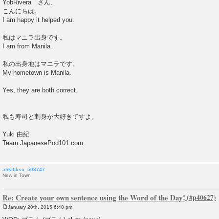
YobRivera さん、
s
こんにちは。
t
I am happy it helped you.
私はマニラ出身です。
I am from Manila.
私の出身地はマニラです。
My hometown is Manila.
Yes, they are both correct.
私も寿司と刺身が大好きですよ。
Yuki 由紀
Team JapanesePod101.com
ahkittksc_503747
New in Town
Re: Create your own sentence using the Word of the Day!
January 20th, 2015 6:48 pm
P
o