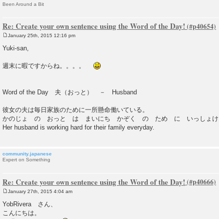
Been Around a Bit
Re: Create your own sentence using the Word of the Day!
January 25th, 2015 12:16 pm
P
o
Yuki-san,
s
t
週末に暇ですからね。。。。
Word of the Day 夫（おっと） － Husband
彼女の夫は毎日家族のために一所懸命働いている。
かのじょ の おっと は まいにち かぞく の ため に いっしょけ
Her husband is working hard for their family everyday.
community.japanese
Expert on Something
Re: Create your own sentence using the Word of the Day!
January 27th, 2015 4:04 am
P
o
YobRivera さん、
s
こんにちは。
t