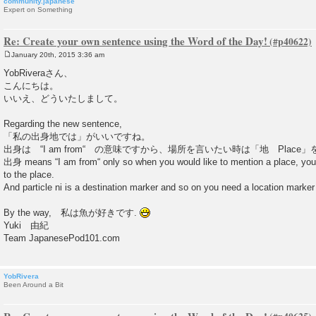
community.japanese
Expert on Something
Re: Create your own sentence using the Word of the Day!
January 20th, 2015 3:36 am
P
o
YobRiveraさん、
s
こんにちは。
t
いいえ、どういたしまして。
Regarding the new sentence,
「私の出身地では」がいいですね。
出身は “I am from“ の意味ですから、場所を言いたい時は「地 Plac
出身 means “I am from“ only so when you would like to mention a place, you 
to the place.
And particle ni is a destination marker and so on you need a location mar
By the way, 私は魚が好きです.
Yuki 由紀
Team JapanesePod101.com
YobRivera
Been Around a Bit