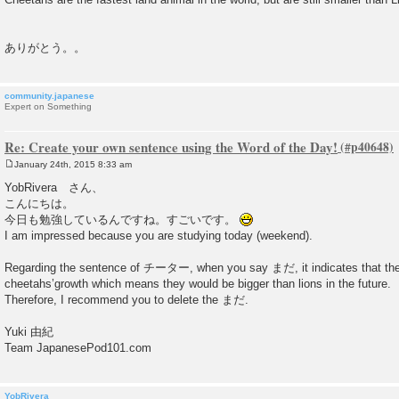
ありがとう。。
community.japanese
Expert on Something
Re: Create your own sentence using the Word of the Day!
January 24th, 2015 8:33 am
P
o
YobRivera さん、
s
こんにちは。
t
今日も勉強しているんですね。すごいです。
I am impressed because you are studying today (weekend).
Regarding the sentence of チーター, when you say まだ, it indicates that ther
cheetahs’growth which means they would be bigger than lions in the future.
Therefore, I recommend you to delete the まだ.
Yuki 由紀
Team JapanesePod101.com
YobRivera