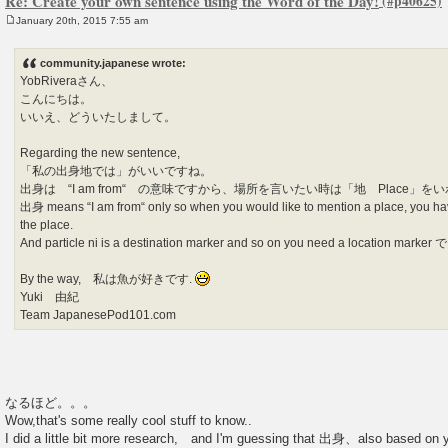
Re: Create your own sentence using the Word of the Day!
January 20th, 2015 7:55 am
P
o
s
community.japanese wrote:
t
YobRiveraさん、
こんにちは。
いいえ、どういたしまして。
Regarding the new sentence,
「私の出身地では」がいいですね。
出身は “I am from“ の意味ですから、場所を言いたい時は「地 Place」
出身 means “I am from“ only so when you would like to mention a place, you hav
the place.
And particle ni is a destination marker and so on you need a location marker
By the way, 私は魚が好きです.
Yuki 由紀
Team JapanesePod101.com
なるほど。。。
Wow,that's some really cool stuff to know..
I did a little bit more research, and I'm guessing that 出身、also based on you