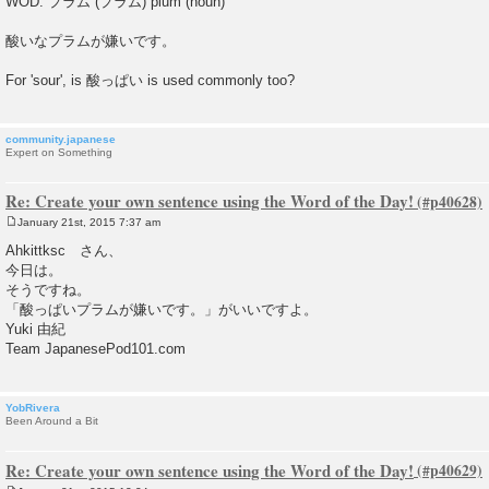
WOD: プラム (プラム) plum (noun)
s
t
酸いなプラムが嫌いです。
For 'sour', is 酸っぱい is used commonly too?
community.japanese
Expert on Something
Re: Create your own sentence using the Word of the Day!
January 21st, 2015 7:37 am
P
o
Ahkittksc さん、
s
今日は。
t
そうですね。
「酸っぱいプラムが嫌いです。」がいいですよ。
Yuki 由紀
Team JapanesePod101.com
YobRivera
Been Around a Bit
Re: Create your own sentence using the Word of the Day!