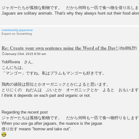
t
ジャガーたちが孤独な動物です。 だから何時も一匹で食べ物を借り出しま
Jaguars are solitary animals. That's why they always hunt out their food alon
community.japanese
Expert on Something
Re: Create your own sentence using the Word of the Day!
January 23rd, 2015 8:50 am
P
o
YobRivera さん、
s
こんにちは。
t
「マンゴー」ですね。私はプラムもマンゴーも好きです。
鶏肉の値段は部位とかオーガニックとかによると思います。
とりにくの ねだんは ぶいとか オーガニックとか よると おもいます
I think it depends on each part and organic or not.
Regarding the recent post
ジャガーたちは孤独な動物です。 だから何時も一匹で食べ物狩りをします is be
When you use ga after jaguars, the nuance is the jaguar.
借り出す means “borrow and take out”.