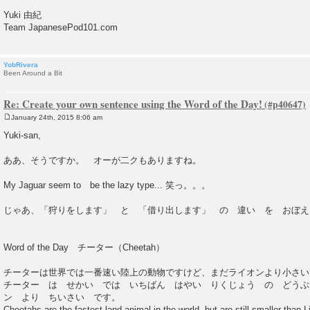
Yuki 由紀
Team JapanesePod101.com
YobRivera
Been Around a Bit
Re: Create your own sentence using the Word of the Day!
January 24th, 2015 8:06 am
P
o
Yuki-san,
s
t
ああ、そうですか。 オーが二クもありますね。
My Jaguar seem to be the lazy type... 笑っ。。。
じゃあ、「狩りをします」 と 「借り出します」 の 違い を おぼえ
Word of the Day チーター（Cheetah）
チーターは世界では一番速い陸上の動物ですけど、まだライオンより小さい
チーター は せかい では いちばん はやい りくじょう の どうぶ
ン より ちいさい です。
Cheetahs are the fastest land animal in the world, but are still smaller than L