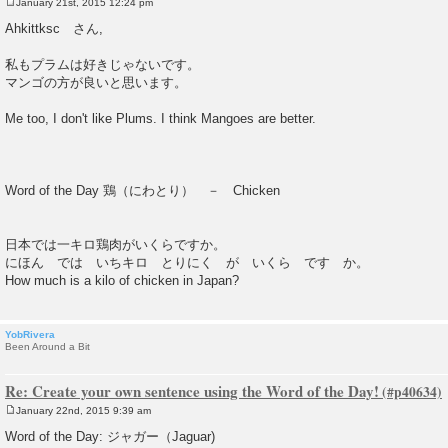
January 21st, 2015 12:24 pm
P
o
Ahkittksc さん,
s
t
私もプラムは好きじゃないです。
マンゴの方が良いと思います。
Me too, I don't like Plums. I think Mangoes are better.
Word of the Day 鶏（にわとり） － Chicken
日本では一キロ鶏肉がいくらですか。
にほん では いちキロ とりにく が いくら です か。
How much is a kilo of chicken in Japan?
YobRivera
Been Around a Bit
Re: Create your own sentence using the Word of the Day!
January 22nd, 2015 9:39 am
P
o
Word of the Day: ジャガー（Jaguar)
s