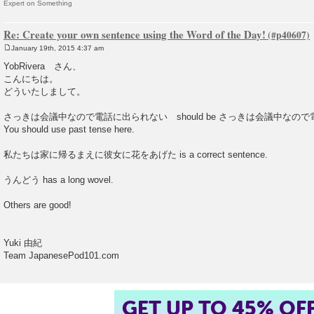
Expert on Something
Re: Create your own sentence using the Word of the Day!
January 19th, 2015 4:37 am
P
o
YobRivera さん、
s
こんにちは。
t
どういたしまして。
さっきは会議中なので電話に出られない should be さっきは会議中なの
You should use past tense here.
私たちは家に帰るまえに彼女に花をあげた is a correct sentence.
うんどう has a long wovel.
Others are good!
Yuki 由紀
Team JapanesePod101.com
GET UP TO 45% OF