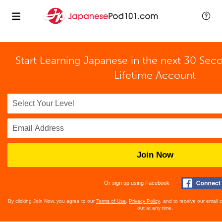
Start Learning Japanese in the next 30 Sec
Lifetime Account
Join Now
Or sign up using Facebook
By clicking Join Now, you agree to our
Terms of Use
,
Privacy Policy
, and to receive our email
out at any time.