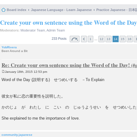
Board index
Japanese Language - Learn Japanese
Practice Japanese 
Create your own sentence using the Word of the Day
Moderators:
Moderator Team
,
Admin Team
233 Posts
…
1
12
13
14
15
16
YobRivera
Been Around a Bit
Re: Create your own sentence using the Word of the Day!
January 18th, 2015 12:53 pm
P
o
Word of the Day (説明する) せつめいする －To Explain
s
t
彼女が私に恋の重要性を説明した。
かのじょ が わたし に こい の じゅうようせい を せつめいした
She explained to me the importance of love.
community.japanese