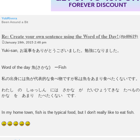
FOREVER DISCOUNT
YobRivera
Been Around a Bit
Re: Create your own sentence using the Word of the Day!
January 19th, 2015 2:46 pm
P
o
Yuki-san, お返事をありがとうございました。勉強になりました。
s
t
Word of the day 魚(さかな) ーFish
私の出身には魚が代表的な食べ物ですが私は魚をあまり食べたくないです。
わたし の しゅっしん には さかな が だいひょうてきな たべもの
かな を あまり たべたくない です.
In my home town, fish is the typical food, but I don't really like to eat fish.