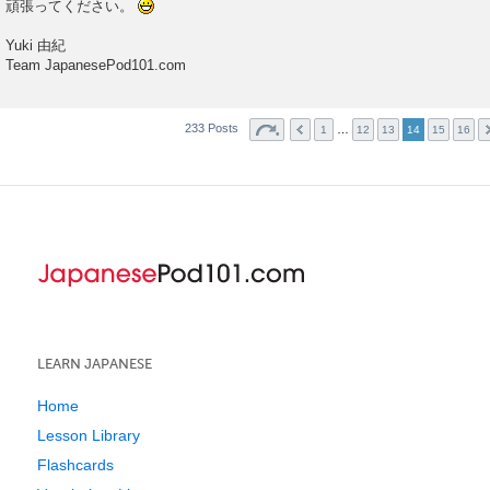
頑張ってください。
Yuki 由紀
Team JapanesePod101.com
233 Posts
…
1
12
13
14
15
16
LEARN JAPANESE
Home
Lesson Library
Flashcards