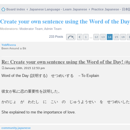
Board index
Japanese Language - Learn Japanese
Practice Japanese 
Create your own sentence using the Word of the Day
Moderators:
Moderator Team
,
Admin Team
233 Posts
…
1
12
13
14
15
16
YobRivera
Been Around a Bit
Re: Create your own sentence using the Word of the Day!
January 18th, 2015 12:53 pm
P
o
Word of the Day (説明する) せつめいする －To Explain
s
t
彼女が私に恋の重要性を説明した。
かのじょ が わたし に こい の じゅうようせい を せつめいした
She explained to me the importance of love.
community.japanese