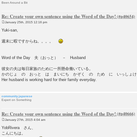
Been Around a Bit
Re: Create your own sentence using the Word of the Day!
January 25th, 2015 12:16 pm
P
o
Yuki-san,
s
t
週末に暇ですからね。。。。
Word of the Day 夫（おっと） － Husband
彼女の夫は毎日家族のために一所懸命働いている。
かのじょ の おっと は まいにち かぞく の ため に いっしょけ
Her husband is working hard for their family everyday.
community.japanese
Expert on Something
Re: Create your own sentence using the Word of the Day!
January 27th, 2015 4:04 am
P
o
YobRivera さん、
s
こんにちは。
t