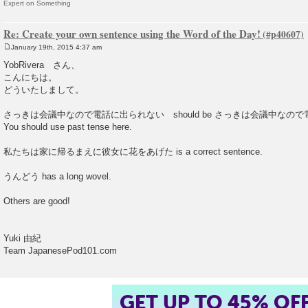
Expert on Something
Re: Create your own sentence using the Word of the Day!
January 19th, 2015 4:37 am
P
o
YobRivera さん、
s
こんにちは。
t
どういたしまして。
さっきは会議中なので電話に出られない should be さっきは会議中なの
You should use past tense here.
私たちは家に帰るまえに彼女に花をあげた is a correct sentence.
うんどう has a long wovel.
Others are good!
Yuki 由紀
Team JapanesePod101.com
GET UP TO 45% OF