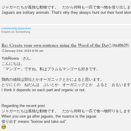
t
ジャガーたちが孤独な動物です。 だから何時も一匹で食べ物を借り出しま
Jaguars are solitary animals. That's why they always hunt out their food alon
community.japanese
Expert on Something
Re: Create your own sentence using the Word of the Day!
January 23rd, 2015 8:50 am
P
o
YobRivera さん、
s
こんにちは。
t
「マンゴー」ですね。私はプラムもマンゴーも好きです。
鶏肉の値段は部位とかオーガニックとかによると思います。
とりにくの ねだんは ぶいとか オーガニックとか よると おもいます
I think it depends on each part and organic or not.
Regarding the recent post
ジャガーたちは孤独な動物です。 だから何時も一匹で食べ物狩りをします is be
When you use ga after jaguars, the nuance is the jaguar.
借り出す means “borrow and take out”.