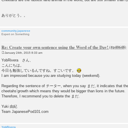
ありがとう。。
community.japanese
Expert on Something
Re: Create your own sentence using the Word of the Day!
January 24th, 2015 8:33 am
P
o
YobRivera さん、
s
こんにちは。
t
今日も勉強しているんですね。すごいです。
I am impressed because you are studying today (weekend).
Regarding the sentence of チーター, when you say まだ, it indicates that ther
cheetahs’growth which means they would be bigger than lions in the future.
Therefore, I recommend you to delete the まだ.
Yuki 由紀
Team JapanesePod101.com
YobRivera