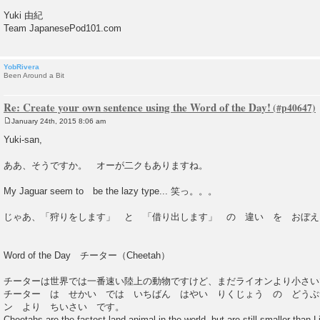
Yuki 由紀
Team JapanesePod101.com
YobRivera
Been Around a Bit
Re: Create your own sentence using the Word of the Day!
January 24th, 2015 8:06 am
P
o
Yuki-san,
s
t
ああ、そうですか。 オーが二クもありますね。
My Jaguar seem to be the lazy type... 笑っ。。。
じゃあ、「狩りをします」 と 「借り出します」 の 違い を おぼえ
Word of the Day チーター（Cheetah）
チーターは世界では一番速い陸上の動物ですけど、まだライオンより小さい
チーター は せかい では いちばん はやい りくじょう の どうぶ
ン より ちいさい です。
Cheetahs are the fastest land animal in the world, but are still smaller than L