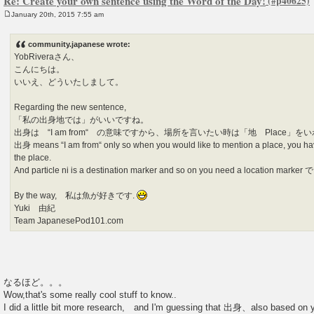
Re: Create your own sentence using the Word of the Day!
January 20th, 2015 7:55 am
P
o
s
community.japanese wrote:
t
YobRiveraさん、
こんにちは。
いいえ、どういたしまして。
Regarding the new sentence,
「私の出身地では」がいいですね。
出身は “I am from“ の意味ですから、場所を言いたい時は「地 Place」
出身 means “I am from“ only so when you would like to mention a place, you hav
the place.
And particle ni is a destination marker and so on you need a location marker
By the way, 私は魚が好きです.
Yuki 由紀
Team JapanesePod101.com
なるほど。。。
Wow,that's some really cool stuff to know..
I did a little bit more research, and I'm guessing that 出身、also based on you