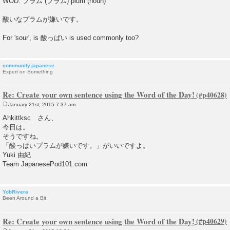
WOD: プラム (プラム) plum (noun)
s
t
酸いなプラムが嫌いです。
For 'sour', is 酸っぱい is used commonly too?
community.japanese
Expert on Something
Re: Create your own sentence using the Word of the Day!
January 21st, 2015 7:37 am
P
o
Ahkittksc さん、
s
今日は。
t
そうですね。
「酸っぱいプラムが嫌いです。」がいいですよ。
Yuki 由紀
Team JapanesePod101.com
YobRivera
Been Around a Bit
Re: Create your own sentence using the Word of the Day!