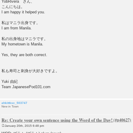
YobRivera さん、
s
こんにちは。
t
I am happy it helped you.
私はマニラ出身です。
I am from Manila.
私の出身地はマニラです。
My hometown is Manila.
Yes, they are both correct.
私も寿司と刺身が大好きですよ。
Yuki 由紀
Team JapanesePod101.com
ahkittksc_503747
New in Town
Re: Create your own sentence using the Word of the Day!
January 20th, 2015 6:48 pm
P
o