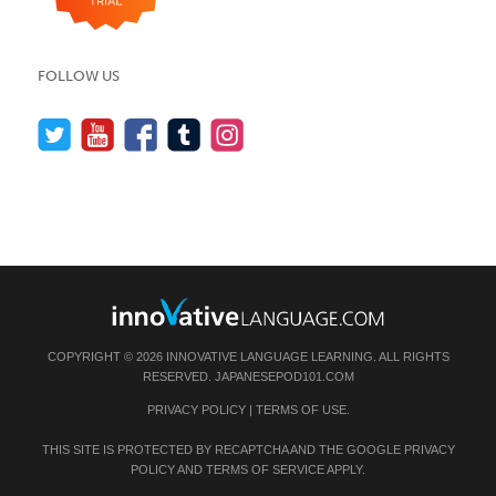
FOLLOW US
COPYRIGHT © 2026 INNOVATIVE LANGUAGE LEARNING. ALL RIGHTS
RESERVED.
JAPANESEPOD101.COM
PRIVACY POLICY
|
TERMS OF USE
.
THIS SITE IS PROTECTED BY RECAPTCHA AND THE GOOGLE
PRIVACY
POLICY
AND
TERMS OF SERVICE
APPLY.