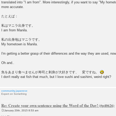
translated into "I am from". More interestingly, if you want to say "My 
more accurate.
たとえば：
私はマニラ出身です。
I am from Manila.
私の出身地はマニラです。
My hometown is Manila.
I'm getting a better grasp of their differences and the way they are used, no
Oh and..
魚をあまり食べませんが寿司と刺身が大好きです、 変ですね。
I don't really eat fish that much, but I love sushi and sashimi, weird right?
community.japanese
Expert on Something
Re: Create your own sentence using the Word of the Day!
January 20th, 2015 8:53 am
P
o