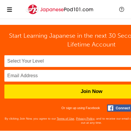
Start Learning Japanese in the next 30 Sec
Lifetime Account
Join Now
Or sign up using Facebook
By clicking Join Now, you agree to our
Terms of Use
,
Privacy Policy
, and to receive our email
out at any time.