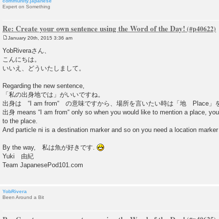
community.japanese
Expert on Something
Re: Create your own sentence using the Word of the Day!
January 20th, 2015 3:36 am
P
o
YobRiveraさん、
s
こんにちは。
t
いいえ、どういたしまして。
Regarding the new sentence,
「私の出身地では」がいいですね。
出身は “I am from“ の意味ですから、場所を言いたい時は「地 Plac
出身 means “I am from“ only so when you would like to mention a place, you 
to the place.
And particle ni is a destination marker and so on you need a location mar
By the way, 私は魚が好きです.
Yuki 由紀
Team JapanesePod101.com
YobRivera
Been Around a Bit