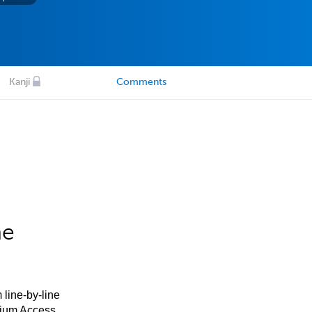
Kanji
Comments
he
 line-by-line
mium Access