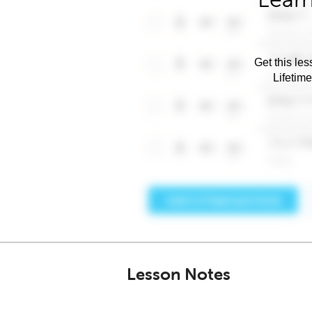
Get this les
Lifetim
Lesson Notes