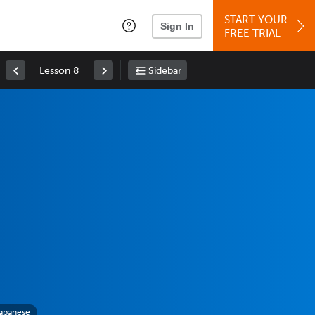
START YOUR
Sign In
FREE TRIAL
Lesson 8
Sidebar
Japanese