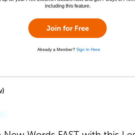
including this feature.
Join for Free
Already a Member?
Sign In Here
w)
 New Words FAST with this Le