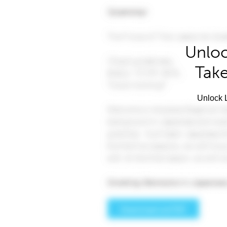
Unloc
Take
Unlock L