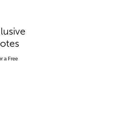
lusive
Notes
or a Free