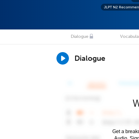
JLPT N2 Recommen
Dialogue
Vocabula
Dialogue
W
Get a breakd
Audio. Sig