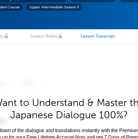
ded Course
Upper Intermediate Season 5
ry
Lesson Notes
Lesson Transcript
ant to Understand & Master t
Japanese Dialogue 100%?
own of the dialogue and translations instantly with the Premium
n up for your Free Lifetime Account Now and get 7 Days of Pre