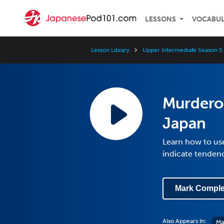
LESSONS
VOCABU
Lesson Library
Upper Intermediate Season 5
Murderou
Japan
Learn how to use
indicate tenden
Mark Comple
Also Appears In:
Ma