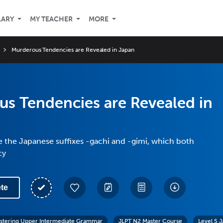
LARY
MY TEACHER
MORE
Murderous Tendencies are Revealed in Japan
s Tendencies are Revealed in
 the Japanese suffixes -gachi and -gimi, which both
cy
te
stering Upper Intermediate Grammar
JLPT N2 Master Course
Level 5 