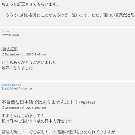
ちょっと訂正させてもらいます。
「るろうに剣心
を
見たことがあるけど、違います。ただ、面白い言葉
だと
思
Suzu
New in Town
December 4th, 2006 4:48 am
P
o
どうもありがとうございました
s
勉強になりました
t
kowoji-kohno
Established Presence
不自然な日本語ではありませんよ！！
December 4th, 2006 4:59 pm
P
o
すずさんはじめまして！
s
私は日本に住む５６歳の日本人男性です．
t
管理人氏に「…でござる！」の用語の使用を止められていますが，