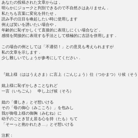
あなたの投稿された文章からは，
明らかにジョークと判別できるので不自然さはありません．
私たちも言葉に変化を持たせ，
読み手の注目を喚起したい時に使用します
例えば笑いを誘いたい場合や，
年齢的に恥ずかしくて直接的に表現しにくい場合など，
感情を間接的に表現する手法として積極的に古語を併用します．
この場合の例としては「不適切！」との意見も考えられますが
私の文章を示します．
少し難しいでしょうが参考にしてください．
『妣上様（ははうえさま）に言上（ごんじょう）仕（つかま
妣上様に恥ずかしきことなれど
一言（いちごん） 申し上げ候（そろ）
妣の「優しき」とぞ想いける
その「母の御心（みこころ）」を包みし
我が御母上様の御胸（みむね）に
幼子のごとき甘え居る心を持（たも）ちて
「そーっと抱かれたき…」とぞ想いける
注釈：