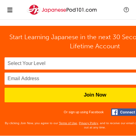
Start Learning Japanese in the next 30 Sec
Lifetime Account
Join Now
Or sign up using Facebook
By clicking Join Now, you agree to our
Terms of Use
,
Privacy Policy
, and to receive our email
out at any time.