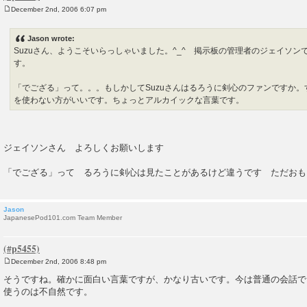
December 2nd, 2006 6:07 pm
P
o
s
Jason wrote:
t
Suzuさん、ようこそいらっしゃいました。^_^ 掲示板の管理者のジェイソ
す。
「でござる」って。。。もしかしてSuzuさんはるろうに剣心のファンですか
を使わない方がいいです。ちょっとアルカイックな言葉です。
ジェイソンさん よろしくお願いします
「でござる」って るろうに剣心は見たことがあるけど違うです ただおも
Jason
JapanesePod101.com Team Member
December 2nd, 2006 8:48 pm
P
o
そうですね。確かに面白い言葉ですが、かなり古いです。今は普通の会話で
s
使うのは不自然です。
t