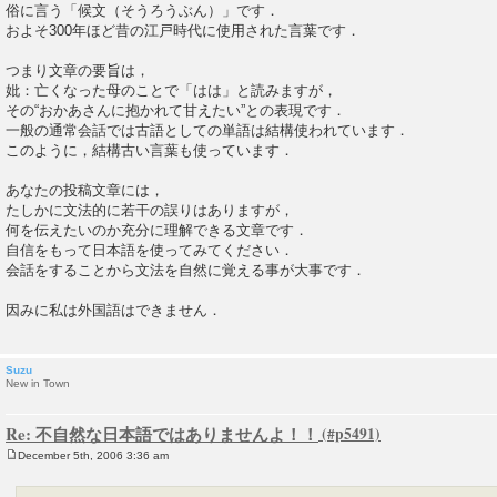
俗に言う「候文（そうろうぶん）」です．
およそ300年ほど昔の江戸時代に使用された言葉です．
つまり文章の要旨は，
妣：亡くなった母のことで「はは」と読みますが，
その“おかあさんに抱かれて甘えたい”との表現です．
一般の通常会話では古語としての単語は結構使われています．
このように，結構古い言葉も使っています．
あなたの投稿文章には，
たしかに文法的に若干の誤りはありますが，
何を伝えたいのか充分に理解できる文章です．
自信をもって日本語を使ってみてください．
会話をすることから文法を自然に覚える事が大事です．
因みに私は外国語はできません．
Suzu
New in Town
Re: 不自然な日本語ではありませんよ！！
December 5th, 2006 3:36 am
P
o
s