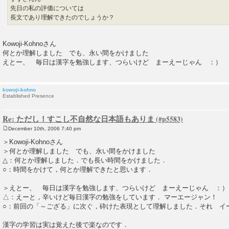
先日の私の評価については
長文であり理解できたのでしょうか？
Kowoji-Kohnoさん
何とか理解しました でも、永い間をかけました
えとー、 毎日は漢字を勉強します、つらいけど まーえーじゃん ：）
kowoji-kohno
Established Presence
Re: ただし！すこし不自然な日本語もありま
December 10th, 2006 7:40 pm
P
o
＞Kowoji-Kohnoさん
s
＞何とか理解しました でも、永い間をかけました
t
△：何とか理解しました．でも長い時間をかけました．
○：時間をかけて，何とか理解できたと思います．
＞えとー、 毎日は漢字を勉強します、つらいけど まーえーじゃん ：）
△：えーと，辛いけど毎日漢字の勉強をしています． マーエージャン！
○：前回の「～ござる」に次ぐ，砕けた表現として理解しました．それ イ
漢字の学習は実は覚えた後で楽なのです．