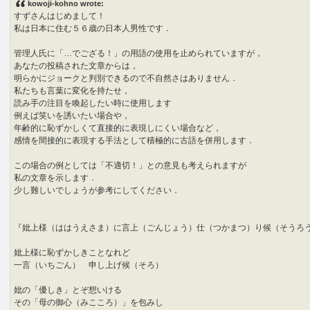
kowoji-kohno wrote:
t
すずさんはじめまして！
私は日本に住む５６歳の日本人男性です．
管理人氏に「…でござる！」の用語の使用を止められていますが，
あなたの投稿された文章からは，
明らかにジョークと判別できるので不自然さはありません．
私たちも言葉に変化を持たせ，
読み手の注目を喚起したい時に使用します
例えば笑いを誘いたい場合や，
年齢的に恥ずかしくて直接的に表現しにくい場合など，
感情を間接的に表現する手法として積極的に古語を併用します．
この場合の例としては「不適切！」との意見も考えられますが
私の文章を示します．
少し難しいでしょうが参考にしてください．
『妣上様（ははうえさま）に言上（ごんじょう）仕（つかまつ
妣上様に恥ずかしきことなれど
一言（いちごん） 申し上げ候（そろ）
妣の「優しき」とぞ想いける
その「母の御心（みこころ）」を包みし