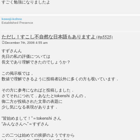
すごく勉強になりましたよ
kowoji-kohno
Established Presence
ただし！すこし不自然な日本語もありますよ
December 7th, 2006 4:55 am
P
o
すずさんん
s
先日の私の評価については
t
長文であり理解できたのでしょうか？
この掲示板では，
数値で理解できるように投稿者以外に多くの方も覗いています．
その方に参考になればと投稿しました．
さてそれにつれて，あなたとtokenshi さんの，
御二方が投稿された文章の表題に
少し気になる表現があります．
“皆始めまして！”＝tokenshi さん
“みんなさんへ”＝すずさん
この二つは始めての挨拶のようですから