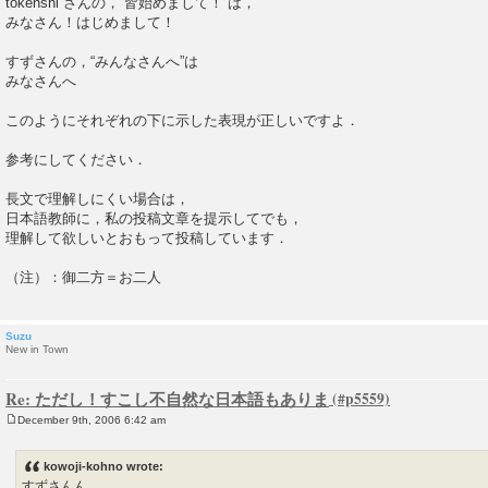
tokenshi さんの，“皆始めまして！”は，
みなさん！はじめまして！
すずさんの，“みんなさんへ”は
みなさんへ
このようにそれぞれの下に示した表現が正しいですよ．
参考にしてください．
長文で理解しにくい場合は，
日本語教師に，私の投稿文章を提示してでも，
理解して欲しいとおもって投稿しています．
（注）：御二方＝お二人
Suzu
New in Town
Re: ただし！すこし不自然な日本語もありま
December 9th, 2006 6:42 am
P
o
s
kowoji-kohno wrote:
t
すずさんん