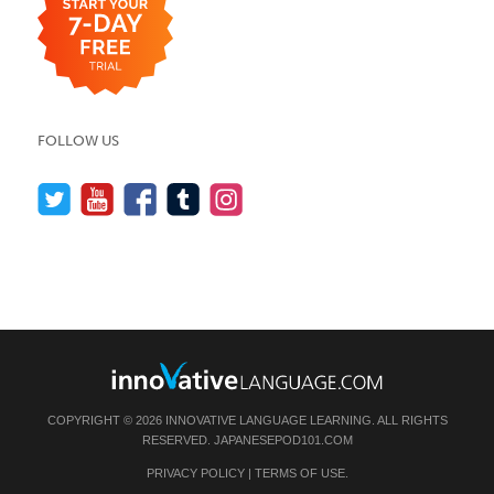
FOLLOW US
COPYRIGHT © 2026 INNOVATIVE LANGUAGE LEARNING. ALL RIGHTS
RESERVED.
JAPANESEPOD101.COM
PRIVACY POLICY
|
TERMS OF USE
.