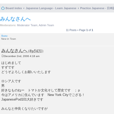
Board index
Japanese Language - Learn Japanese
Practice Japanese 
みんなさんへ
Moderators:
Moderator Team
,
Admin Team
11 Posts • Page
1
of
1
Suzu
New in Town
みんなさんへ
December 2nd, 2006 4:18 am
P
o
はじめまして
s
すずです
t
どうぞよろしくお願いいたします
ロシア人です
男
好きなものねー トマトか文化そして歴史です ；ｐ
今はアメリカに住んでいます New York Cityでござる！
JapanesePod101大好きです
みんなと仲良くなりたいですが