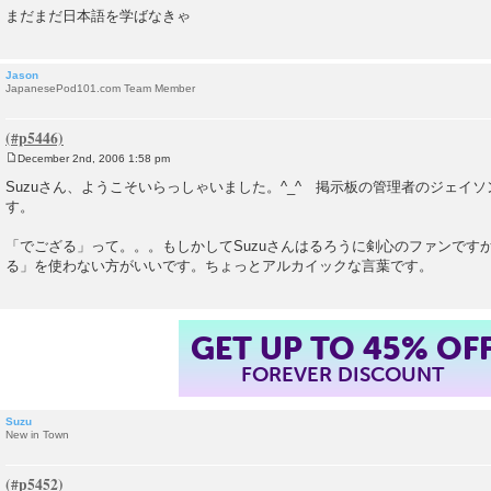
まだまだ日本語を学ばなきゃ
Jason
JapanesePod101.com Team Member
December 2nd, 2006 1:58 pm
P
o
Suzuさん、ようこそいらっしゃいました。^_^ 掲示板の管理者のジェイ
s
す。
t
「でござる」って。。。もしかしてSuzuさんはるろうに剣心のファンです
る」を使わない方がいいです。ちょっとアルカイックな言葉です。
GET UP TO 45% OF
FOREVER DISCOUNT
Suzu
New in Town