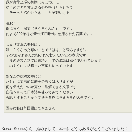
我が御母上様の御胸（みむね）に
幼子のごとき甘え居る心を持（たも）ちて
「そーっと抱かれたき…」とぞ想いける
注釈：
俗に言う「候文（そうろうぶん）」です．
およそ300年ほど昔の江戸時代に使用された言葉です．
つまり文章の要旨は，
妣：亡くなった母のことで「はは」と読みますが，
その“おかあさんに抱かれて甘えたい”との表現です．
一般の通常会話では古語としての単語は結構使われています．
このように，結構古い言葉も使っています．
あなたの投稿文章には，
たしかに文法的に若干の誤りはありますが，
何を伝えたいのか充分に理解できる文章です．
自信をもって日本語を使ってみてください．
会話をすることから文法を自然に覚える事が大事です．
因みに私は外国語はできません．
Kowoji-Kohnoさん 始めまして 本当にどうもありがとうございました！