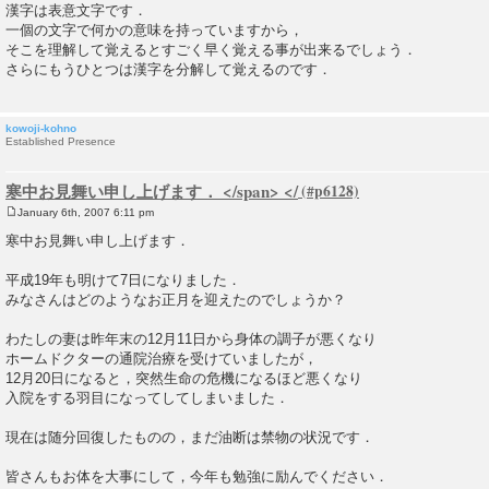
漢字は表意文字です．
一個の文字で何かの意味を持っていますから，
そこを理解して覚えるとすごく早く覚える事が出来るでしょう．
さらにもうひとつは漢字を分解して覚えるのです．
kowoji-kohno
Established Presence
寒中お見舞い申し上げます． </span> </
January 6th, 2007 6:11 pm
P
o
寒中お見舞い申し上げます．
s
t
平成19年も明けて7日になりました．
みなさんはどのようなお正月を迎えたのでしょうか？
わたしの妻は昨年末の12月11日から身体の調子が悪くなり
ホームドクターの通院治療を受けていましたが，
12月20日になると，突然生命の危機になるほど悪くなり
入院をする羽目になってしてしまいました．
現在は随分回復したものの，まだ油断は禁物の状況です．
皆さんもお体を大事にして，今年も勉強に励んでください．