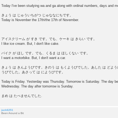
P
o
Today I've been studying wa and ga along with ordinal numbers, days and mo
s
t
きょう は じゅういちがつ じゅななにちです。
Today is November the 17th/the 17th of November.
アイスクリーム が すき です。でも、ケーキ は きらい です。
I like ice cream. But, I don't like cake.
バイク が ほし です。でも、くるま は ほしくない です。
I want a motorbike. But, I don't want a car.
きょう は きんようびです。きのう は もくようびでした。あした は どよう
うびでした。あさって は にようびです。
Today is Friday. Yesterday was Thursday. Tomorrow is Saturday. The day b
Wednesday. The day after tomorrow is Sunday.
まめ は たべませんでした.
jack6251
Been Around a Bit