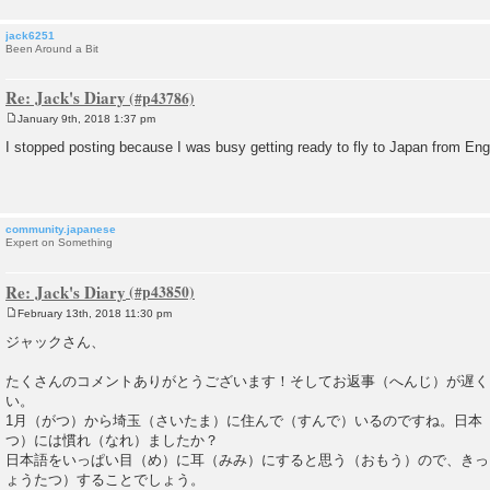
jack6251
Been Around a Bit
Re: Jack's Diary
January 9th, 2018 1:37 pm
P
o
I stopped posting because I was busy getting ready to fly to Japan from Eng
s
t
community.japanese
Expert on Something
Re: Jack's Diary
February 13th, 2018 11:30 pm
P
o
ジャックさん、
s
t
たくさんのコメントありがとうございます！そしてお返事（へんじ）が遅く
い。
1月（がつ）から埼玉（さいたま）に住んで（すんで）いるのですね。日本
つ）には慣れ（なれ）ましたか？
日本語をいっぱい目（め）に耳（みみ）にすると思う（おもう）ので、きっ
ょうたつ）することでしょう。