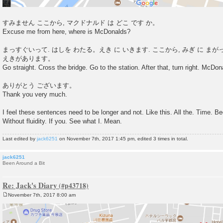
すみません ここから, マクドナルド は どこ です か。
Excuse me from here, where is McDonalds?
まっすぐいって. はしを わたる。えき に いきます. ここから, みぎ に まがっ
えきがあります。
Go straight. Cross the bridge. Go to the station. After that, turn right. McDonal
ありがとう ございます。
Thank you very much.
I feel these sentences need to be longer and not. Like this. All the. Time. Be
Without fluidity. If you. See what I. Mean.
Last edited by
jack6251
on November 7th, 2017 1:45 pm, edited 3 times in total.
jack6251
Been Around a Bit
Re: Jack's Diary
November 7th, 2017 8:00 am
P
o
s
t