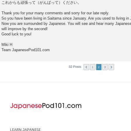
これからも頑張って（がんばって）ください。
Thank you for your many comments and sorry for our late reply.
So you have been living in Saitama since January. Are you used to living in
Now you are surrounded by Japanese. You will see and hear many Japanese
will improve by the second!
Good luck to you!
Miki H
Team JapanesePod101.com
32 Posts
1
2
3
LEARN JAPANESE