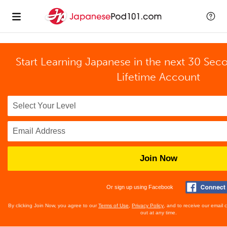
Start Learning Japanese in the next 30 Sec
Lifetime Account
Join Now
Or sign up using Facebook
By clicking Join Now, you agree to our
Terms of Use
,
Privacy Policy
, and to receive our email
out at any time.