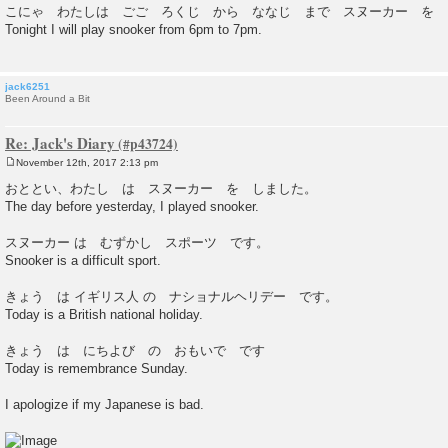
o
こにゃ わたしは ごご ろくじ から ななじ まで スヌーカー を 
s
Tonight I will play snooker from 6pm to 7pm.
t
jack6251
Been Around a Bit
Re: Jack's Diary
November 12th, 2017 2:13 pm
P
o
おととい、わたし は スヌーカー を しました。
s
The day before yesterday, I played snooker.
t
スヌーカー は むずかし スポーツ です。
Snooker is a difficult sport.
きょう は イギリス人 の ナショナルヘリデー です。
Today is a British national holiday.
きょう は にちよび の おもいで です
Today is remembrance Sunday.
I apologize if my Japanese is bad.