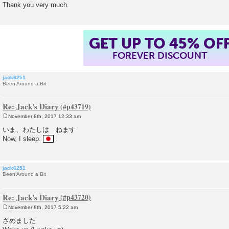
Thank you very much.
GET UP TO 45% OF
FOREVER DISCOUNT
jack6251
Been Around a Bit
Re: Jack's Diary
November 8th, 2017 12:33 am
P
o
いま、わたしは ねます
s
Now, I sleep.
t
jack6251
Been Around a Bit
Re: Jack's Diary
November 8th, 2017 5:22 am
P
o
さめました
s