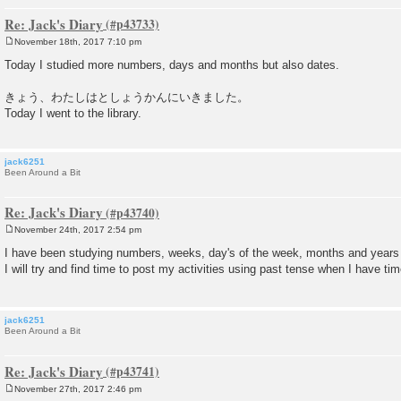
Re: Jack's Diary
November 18th, 2017 7:10 pm
P
o
Today I studied more numbers, days and months but also dates.
s
t
きょう、わたしはとしょうかんにいきました。
Today I went to the library.
jack6251
Been Around a Bit
Re: Jack's Diary
November 24th, 2017 2:54 pm
P
o
I have been studying numbers, weeks, day's of the week, months and years
s
I will try and find time to post my activities using past tense when I have ti
t
jack6251
Been Around a Bit
Re: Jack's Diary
November 27th, 2017 2:46 pm
P