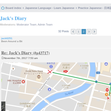
Board index
Japanese Language - Learn Japanese
Practice Japanese 
Jack's Diary
Moderators:
Moderator Team
,
Admin Team
32 Posts
1
2
3
jack6251
Been Around a Bit
Re: Jack's Diary
November 7th, 2017 7:53 am
P
o
s
t