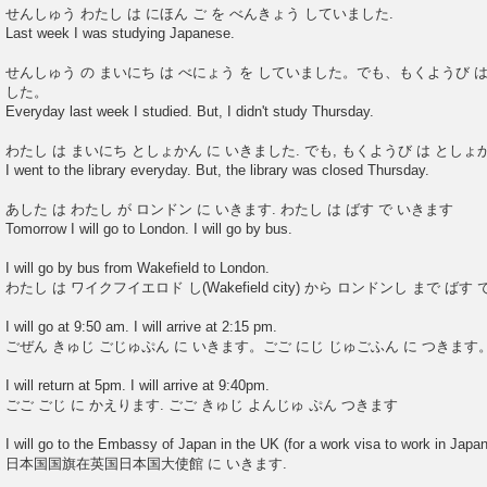
o
せんしゅう わたし は にほん ご を べんきょう していました.
s
Last week I was studying Japanese.
t
せんしゅう の まいにち は べにょう を していました。でも、もくようび は
した。
Everyday last week I studied. But, I didn't study Thursday.
わたし は まいにち としょかん に いきました. でも, もくようび は としょ
I went to the library everyday. But, the library was closed Thursday.
あした は わたし が ロンドン に いきます. わたし は ばす で いきます
Tomorrow I will go to London. I will go by bus.
I will go by bus from Wakefield to London.
わたし は ワイクフイエロド し(Wakefield city) から ロンドンし まで ばす
I will go at 9:50 am. I will arrive at 2:15 pm.
ごぜん きゅじ ごじゅぷん に いきます。ごご にじ じゅごふん に つきます
I will return at 5pm. I will arrive at 9:40pm.
ごご ごじ に かえります. ごご きゅじ よんじゅ ぷん つきます
I will go to the Embassy of Japan in the UK (for a work visa to work in Jap
日本国国旗在英国日本国大使館 に いきます.