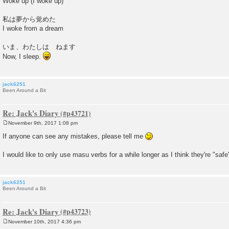
Woke up (I woke up)
t
私は夢から覚めた
I woke from a dream
いま、わたしは ねます
Now, I sleep.
jack6251
Been Around a Bit
Re: Jack's Diary
November 9th, 2017 1:08 pm
P
o
If anyone can see any mistakes, please tell me
s
t
I would like to only use masu verbs for a while longer as I think they're "safe
jack6251
Been Around a Bit
Re: Jack's Diary
November 10th, 2017 4:36 pm
P