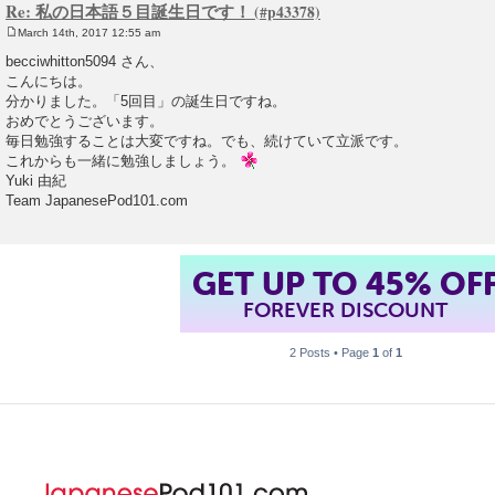
Re: 私の日本語５目誕生日です！
March 14th, 2017 12:55 am
P
o
becciwhitton5094 さん、
s
こんにちは。
t
分かりました。「5回目」の誕生日ですね。
おめでとうございます。
毎日勉強することは大変ですね。でも、続けていて立派です。
これからも一緒に勉強しましょう。
Yuki 由紀
Team JapanesePod101.com
GET UP TO 45% OF
FOREVER DISCOUNT
2 Posts • Page
1
of
1