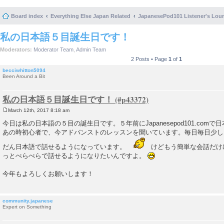
Board index
Everything Else Japan Related
JapanesePod101 Listener's Lou
私の日本語５目誕生日です！
Moderators:
Moderator Team
,
Admin Team
2 Posts • Page
1
of
1
becciwhitton5094
Been Around a Bit
私の日本語５目誕生日です！
March 12th, 2017 8:18 am
P
o
今日は私の日本語の５目の誕生日です。５年前にJapanesepod101.com
s
あの時初心者で、今アドバンストのレッスンを聞いています。毎日毎日少し
t
だん日本語で話せるようになっています。
けどもう簡単な会話だけ
っとぺらぺらで話せるようになりたいんですよ。
今年もよろしくお願いします！
community.japanese
Expert on Something