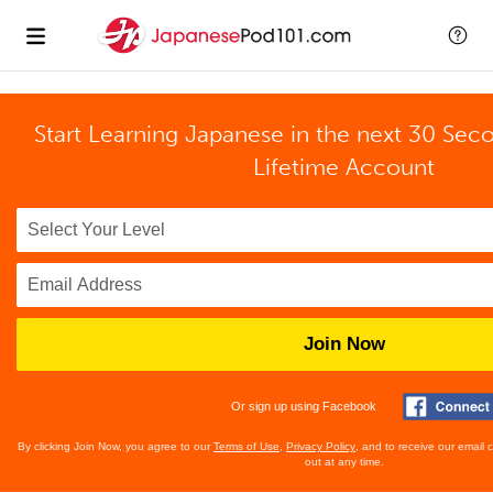
Start Learning Japanese in the next 30 Sec
Lifetime Account
Join Now
Or sign up using Facebook
By clicking Join Now, you agree to our
Terms of Use
,
Privacy Policy
, and to receive our email
out at any time.