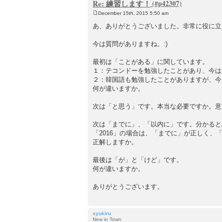
Re: 練習します！
December 15th, 2015 5:50 am
P
o
あ、ありがとうございました。非常に役に立
s
t
今は質問がありますね。:)
最初は「ことがある」に関しています。
１：テコンドーを勉強したことがあり、今は
２：韓国語も勉強したことがありますが、今
何が違いますか。
次は「と思う」です。本当な必要ですか。意
次は「までに」、「以内に」です。分かると
「2016」の場合は、「までに」が正しく、
正解しますか。
最後は「が」と「けど」です。
何が違いますか。
ありがとうございます。
syukiru
New in Town