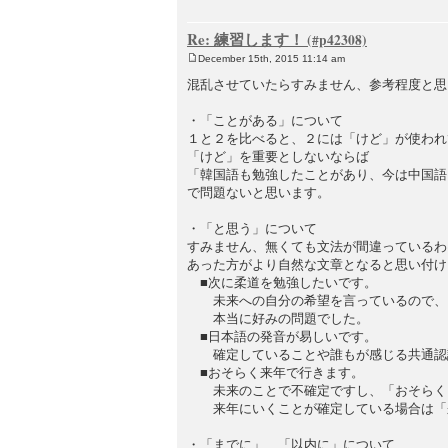
Re: 練習します！
December 15th, 2015 11:14 am
P
o
混乱させていたらすみません、参考程度と思
s
t
・「ことがある」について
１と２を比べると、２には「けど」が使われ
「けど」を重要としないならば
「韓国語も勉強したことがあり、今は中国語
で問題ないと思います。
・「と思う」について
すみません、無くても文法が間違っているわ
あった方がより自然な文章となると思い付け
■次に柔道を勉強したいです。
未来への自分の希望を言っているので、「
本当に好みの問題でした。
■日本語の発音が易しいです。
確定していることや誰もが感じる共通認識
■おそらく来年で行きます。
未来のことで不確定ですし、「おそらく」
来年にいくことが確定している場合は「来
・「までに」、「以内に」について