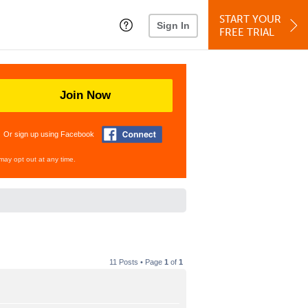
START YOUR
Sign In
FREE TRIAL
Join Now
Or sign up using Facebook
may opt out at any time.
11 Posts • Page
1
of
1