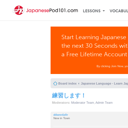
LESSONS
VOCABU
Start Learning Japanese 
the next 30 Seconds wi
a Free Lifetime Account
By clicking Join Now, y
Board index
Japanese Language - Learn Ja
練習します！
Moderators:
Moderator Team
,
Admin Team
d4wnr4z0r
New in Town