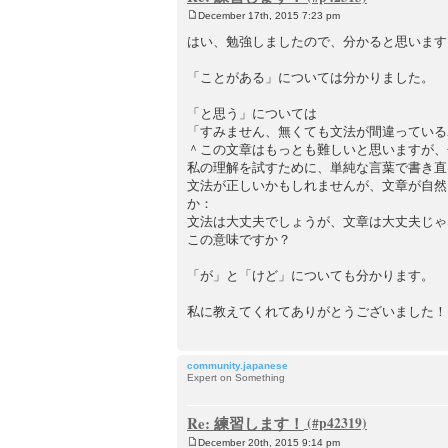
December 17th, 2015 7:23 pm
P
o
はい、勉強しましたので、分かると思います
s
t
「ことがある」については分かりました。
「と思う」については
「すみません、無くても文法が間違っている
＾この文章はもっとも難しいと思いますが、
私の理解を試すために、単純な言葉で書き直
文法が正しいかもしれませんが、文章が自然
か：
文法は大丈夫でしょうが、文章は大丈夫じゃ
この意味ですか？
「が」と「けど」についても分かります。
私に教えてくれてありがとうございました！
community.japanese
Expert on Something
Re: 練習します！
December 20th, 2015 9:14 pm