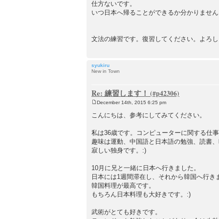
仕方ないです。
いつ日本へ帰ることができるか分かりません
文法の練習です。復習してください。よろしく
syukiru
New in Town
Re: 練習します！
December 14th, 2015 6:25 pm
P
o
こんにちは、参考にしてみてください。
s
t
私は36歳です。コンピューターに関する仕
趣味は運動、中国語と日本語の勉強、読書、
寂しい独身です。:)
10月に兄と一緒に日本へ行きました。
日本には1週間滞在し、それから韓国へ行き
韓国料理が最高です。
もちろん日本料理も大好きです。:)
武術がとても好きです。