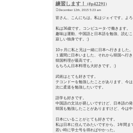
練習します！
December 12th, 2015 5:23 am
P
o
皆さん、こんにちは。私はジェイです。よろ
s
t
私は36歳です。コンピユータ-で働きます。
趣味は運動、中国語と日本語を勉強、読むこ
寂しい独身です。:)
10ヶ月に私と兄は一緒に日本へ行きました。
１週間に日本いました、それから韓国へ行き
韓国料理が最高です。
もちろん日本料理も大好きです。:)
武術はとても好きです。
テコンドーを勉強したことがあります、今は
次に柔道を勉強したいです。
語学も好きです。
中国語の文法が易しいですけど、日本語の発
韓国も勉強したことがありますけど、今は中
日本にいることがとても好きです。
私は日本に住んでみたいですから、1年間ま
若い時に学士号を得ればやかった。