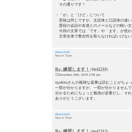
その通りです！
・「が」と「けど」について
意味は同じですが、文語体と口語体の違い
普段の会話や友達とのメールなどの軽い文
今回の文章では「です」や「ます」が使わ
文章全体で整合性を取らなければいけない
d4wnr4z0r
New in Town
Re: 練習します！
December 16th, 2015 2:56 am
P
o
syukiruさんの複雑な返事は読むことがち
s
一部が分かりますが、一部が分かりませんで
t
分かるためにちょっと勉強が必要だし、それ
ありがとうございます。
d4wnr4z0r
New in Town
Re: 練習します！