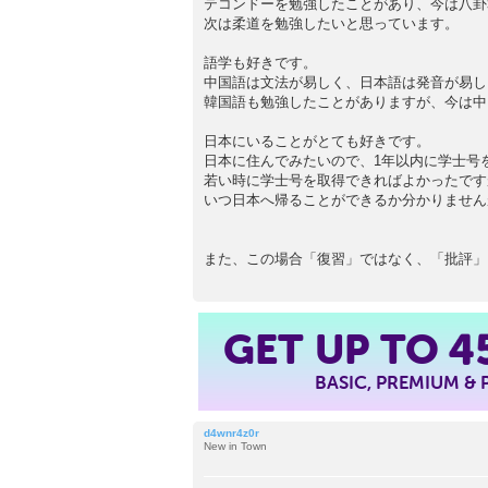
テコンドーを勉強したことがあり、今は八卦
次は柔道を勉強したいと思っています。
語学も好きです。
中国語は文法が易しく、日本語は発音が易し
韓国語も勉強したことがありますが、今は中
日本にいることがとても好きです。
日本に住んでみたいので、1年以内に学士号
若い時に学士号を取得できればよかったです
いつ日本へ帰ることができるか分かりません
また、この場合「復習」ではなく、「批評」
GET UP TO
4
BASIC, PREMIUM &
d4wnr4z0r
New in Town