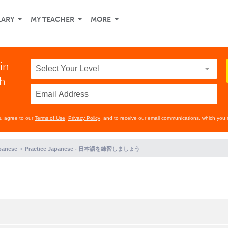
LARY
MY TEACHER
MORE
in
th
ou agree to our
Terms of Use
,
Privacy Policy
, and to receive our email communications, which you 
panese
Practice Japanese - 日本語を練習しましょう