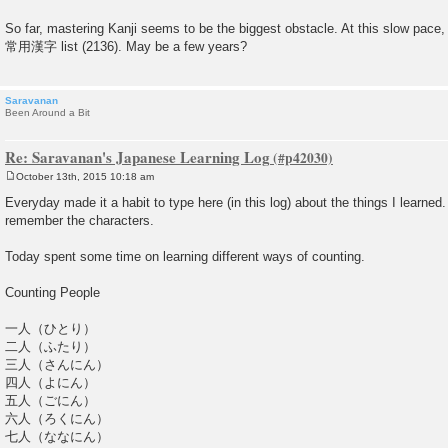
So far, mastering Kanji seems to be the biggest obstacle. At this slow pace, 
常用漢字 list (2136). May be a few years?
Saravanan
Been Around a Bit
Re: Saravanan's Japanese Learning Log
October 13th, 2015 10:18 am
P
o
Everyday made it a habit to type here (in this log) about the things I learned.
s
remember the characters.
t
Today spent some time on learning different ways of counting.
Counting People
一人（ひとり）
二人（ふたり）
三人（さんにん）
四人（よにん）
五人（ごにん）
六人（ろくにん）
七人（ななにん）