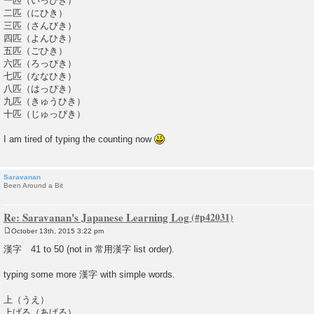
一匹（いっぴき）
二匹（にひき）
三匹（さんびき）
四匹（よんひき）
五匹（ごひき）
六匹（ろっぴき）
七匹（ななひき）
八匹（はっぴき）
九匹（きゅうひき）
十匹（じゅっぴき）
I am tired of typing the counting now
Saravanan
Been Around a Bit
Re: Saravanan's Japanese Learning Log
October 13th, 2015 3:22 pm
P
o
漢字 41 to 50 (not in 常用漢字 list order).
s
t
typing some more 漢字 with simple words.
上（うえ）
上げる（あげる）