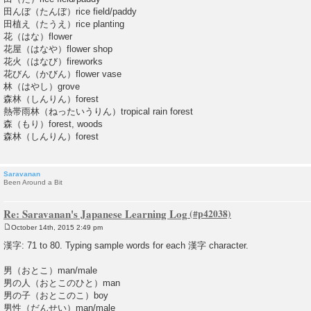
田んぼ（たんぼ）rice field/paddy
田植え（たうえ）rice planting
花（はな）flower
花屋（はなや）flower shop
花火（はなび）fireworks
花びん（かびん）flower vase
林（はやし）grove
森林（しんりん）forest
熱帯雨林（ねったいうりん）tropical rain forest
森（もり）forest, woods
森林（しんりん）forest
Saravanan
Been Around a Bit
Re: Saravanan's Japanese Learning Log
October 14th, 2015 2:49 pm
P
o
漢字: 71 to 80. Typing sample words for each 漢字 character.
s
t
男（おとこ）man/male
男の人（おとこのひと）man
男の子（おとこのこ）boy
男性（だんせい）man/male