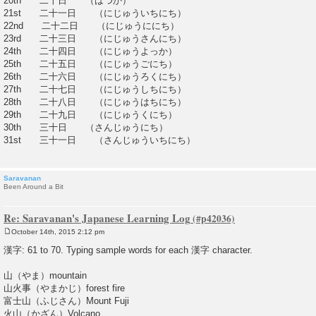
20th 二十日 （はつか）
21st 二十一日 （にじゅういちにち）
22nd 二十二日 （にじゅうににち）
23rd 二十三日 （にじゅうさんにち）
24th 二十四日 （にじゅうよっか）
25th 二十五日 （にじゅうごにち）
26th 二十六日 （にじゅうろくにち）
27th 二十七日 （にじゅうしちにち）
28th 二十八日 （にじゅうはちにち）
29th 二十九日 （にじゅうくにち）
30th 三十日 （さんじゅうにち）
31st 三十一日 （さんじゅういちにち）
Saravanan
Been Around a Bit
Re: Saravanan's Japanese Learning Log
October 14th, 2015 2:12 pm
P
o
漢字: 61 to 70. Typing sample words for each 漢字 character.
s
t
山（やま）mountain
山火事（やまかじ）forest fire
富士山（ふじさん）Mount Fuji
火山（かざん）Volcano