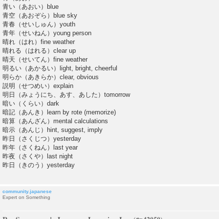
青い（あおい）blue
青空（あおぞら）blue sky
青春（せいしゅん）youth
青年（せいねん）young person
晴れ（はれ）fine weather
晴れる（はれる）clear up
晴天（せいてん）fine weather
明るい（あかるい）light, bright, cheerful
明らか（あきらか）clear, obvious
説明（せつめい）explain
明日（みょうにち、あす、あした）tomorrow
暗い（くらい）dark
暗記（あんき）learn by rote (memorize)
暗算（あんざん）mental calculations
暗示（あんじ）hint, suggest, imply
昨日（さくじつ）yesterday
昨年（さくねん）last year
昨夜（さくや）last night
昨日（きのう）yesterday
community.japanese
Expert on Something