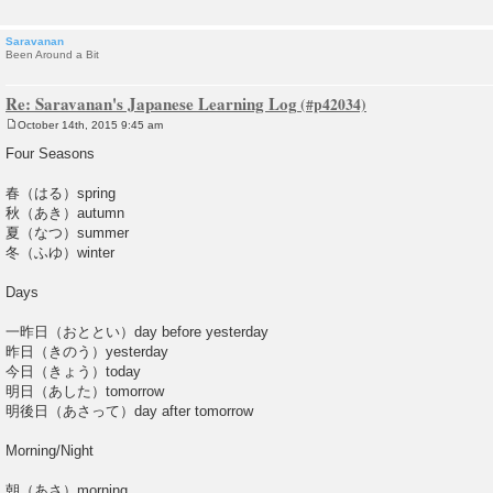
Saravanan
Been Around a Bit
Re: Saravanan's Japanese Learning Log
October 14th, 2015 9:45 am
P
o
Four Seasons
s
t
春（はる）spring
秋（あき）autumn
夏（なつ）summer
冬（ふゆ）winter
Days
一昨日（おととい）day before yesterday
昨日（きのう）yesterday
今日（きょう）today
明日（あした）tomorrow
明後日（あさって）day after tomorrow
Morning/Night
朝（あさ）morning