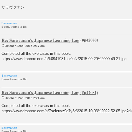
サラヴァナン
Saravanan
Been Around a Bit
Re: Saravanan's Japanese Learning Log
October 22nd, 2015 2:17 am
P
o
Completed all the exercises in this book.
s
https://www.dropbox.com/s/k0941981nbl0ufz/2015-09-29%2000.49.21.jpg
t
Saravanan
Been Around a Bit
Re: Saravanan's Japanese Learning Log
October 22nd, 2015 2:24 am
P
o
Completed all the exercises in this book.
s
https://www.dropbox.com/s/7sclcuyz9d7y3r6/2015-10-03%2022.52.05.jpg?d
t
Saravanan
Been Around a Bit