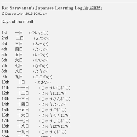
Re: Saravanan's Japanese Learning Log
October 14th, 2015 10:01 am
P
o
Days of the month
s
t
1st 一日 （ついたち）
2nd 二日 （ふつか）
3rd 三日 （みっか）
4th 四日 （よっか）
5th 五日 （いつか）
6th 六日 （むいか）
7th 七日 （なのか）
8th 八日 （ようか）
9th 九日 （ここのか）
10th 十日 （とおか）
11th 十一日 （じゅういちにち）
12th 十二日 （じゅうににち）
13th 十三日 （じゅうさんにち）
14th 十四日 （じゅうよっか）
15th 十五日 （じゅうごにち）
16th 十六日 （じゅうろくにち）
17th 十七日 （じゅうしちにち）
18th 十八日 （じゅうはちにち）
19th 十九日 （じゅうくにち）