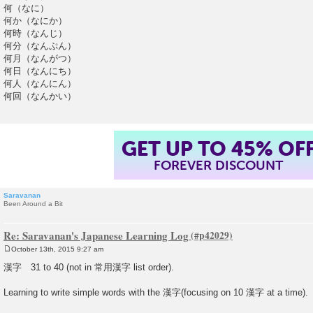
何（なに）
何か（なにか）
何時（なんじ）
何分（なんぷん）
何月（なんがつ）
何日（なんにち）
何人（なんにん）
何回（なんかい）
SUMMER SALE!
ENDS AUGUST 14
, 2026
TH
Saravanan
Been Around a Bit
Re: Saravanan's Japanese Learning Log
October 13th, 2015 9:27 am
P
o
漢字 31 to 40 (not in 常用漢字 list order).
s
t
Learning to write simple words with the 漢字(focusing on 10 漢字 at a time).