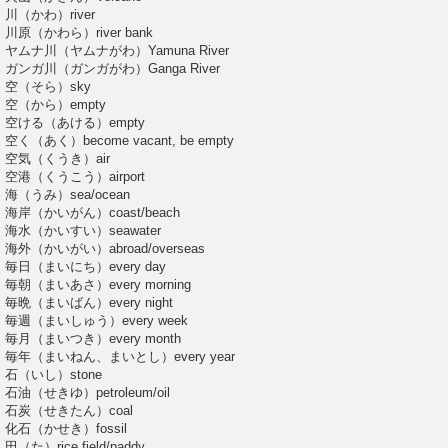
川（かわ）river
川原（かわら）river bank
ヤムナ川（ヤムナがわ）Yamuna River
ガンガ川（ガンガがわ）Ganga River
空（そら）sky
空（から）empty
空ける（あける）empty
空く（あく）become vacant, be empty
空気（くうき）air
空港（くうこう）airport
海（うみ）sea/ocean
海岸（かいがん）coast/beach
海水（かいすい）seawater
海外（かいがい）abroad/overseas
毎日（まいにち）every day
毎朝（まいあさ）every morning
毎晩（まいばん）every night
毎週（まいしゅう）every week
毎月（まいつき）every month
毎年（まいねん、まいとし）every year
石（いし）stone
石油（せきゆ）petroleum/oil
石炭（せきたん）coal
化石（かせき）fossil
田（た）rice field/paddy