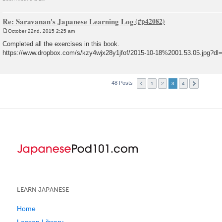
Re: Saravanan's Japanese Learning Log
October 22nd, 2015 2:25 am
P
o
Completed all the exercises in this book.
s
https://www.dropbox.com/s/kzy4wjx28y1jfof/2015-10-18%2001.53.05.jpg?dl
t
48 Posts
1
2
3
4
LEARN JAPANESE
Home
Lesson Library