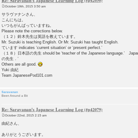
Re: Saravanan's Japanese Learning Log
October 19th, 2015 3:50 am
P
o
サラヴァナンさん、
s
こんにちは。
t
いつもがんばっていますね。
Please note the corrections below.
（１２）鈴木先生は英語を教えています。
Mr. Suzuki is teaching English. Or Mr. Suzuki has taught English.
ています indicates ‘current situation’ or ‘present perfect.’
（１８）日本語の先生 should be ‘teacher of the Japanese language.’ Japa
の先生．’
Others are all good.
Yuki 由紀
Team JapanesePod101.com
Saravanan
Been Around a Bit
Re: Saravanan's Japanese Learning Log
October 22nd, 2015 2:15 am
P
o
由紀さん、
s
t
ありがとうございます。