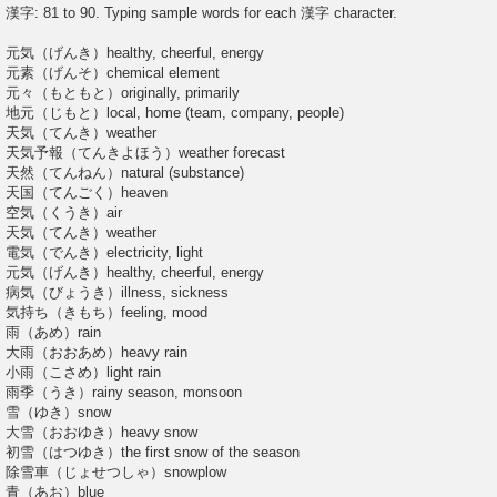
o
漢字: 81 to 90. Typing sample words for each 漢字 character.
s
t
元気（げんき）healthy, cheerful, energy
元素（げんそ）chemical element
元々（もともと）originally, primarily
地元（じもと）local, home (team, company, people)
天気（てんき）weather
天気予報（てんきよほう）weather forecast
天然（てんねん）natural (substance)
天国（てんごく）heaven
空気（くうき）air
天気（てんき）weather
電気（でんき）electricity, light
元気（げんき）healthy, cheerful, energy
病気（びょうき）illness, sickness
気持ち（きもち）feeling, mood
雨（あめ）rain
大雨（おおあめ）heavy rain
小雨（こさめ）light rain
雨季（うき）rainy season, monsoon
雪（ゆき）snow
大雪（おおゆき）heavy snow
初雪（はつゆき）the first snow of the season
除雪車（じょせつしゃ）snowplow
青（あお）blue