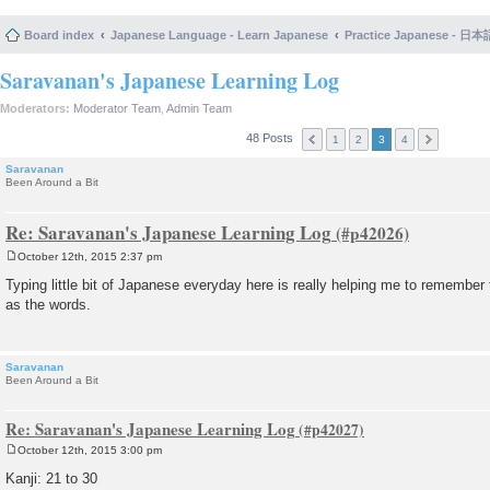
Board index
Japanese Language - Learn Japanese
Practice Japanese 
Saravanan's Japanese Learning Log
Moderators:
Moderator Team
,
Admin Team
48 Posts
1
2
3
4
Saravanan
Been Around a Bit
Re: Saravanan's Japanese Learning Log
October 12th, 2015 2:37 pm
P
o
Typing little bit of Japanese everyday here is really helping me to remember 
s
as the words.
t
Saravanan
Been Around a Bit
Re: Saravanan's Japanese Learning Log
October 12th, 2015 3:00 pm
P
o
Kanji: 21 to 30
s