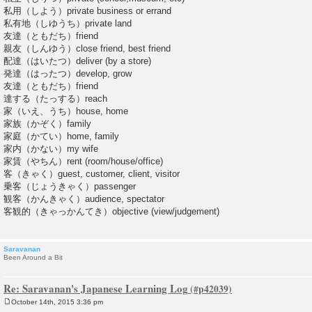
私用（しよう）private business or errand
私有地（しゆうち）private land
友達（ともだち）friend
親友（しんゆう）close friend, best friend
配達（はいたつ）deliver (by a store)
発達（はったつ）develop, grow
友達（ともだち）friend
達する（たっする）reach
家（いえ、うち）house, home
家族（かぞく）family
家庭（かてい）home, family
家内（かない）my wife
家賃（やちん）rent (room/house/office)
客（きゃく）guest, customer, client, visitor
乗客（じょうきゃく）passenger
観客（かんきゃく）audience, spectator
客観的（きゃっかんてき）objective (view/judgement)
Saravanan
Been Around a Bit
Re: Saravanan's Japanese Learning Log
October 14th, 2015 3:36 pm
P