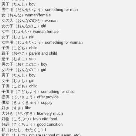
男子（だんし）boy
男性用（だんせいよう）something for man
女（おんな）woman/female
女の人（おんなのひと）woman
女の子（おんなのこ）girl
女性（じょせい）woman,female
女子（じょし）girl
女性用（じょせいよう）something for woman
子供（こども）child
親子（おやこ）parent and child
息子（むすこ）son
男の子（おとこのこ）boy
女の子（おんなのこ）girl
男子（だんし）boy
女子（じょし）girl
子供（こども）child
子供用（こどもよう）something for child
提供（ていきょう）offer,provide
供給（きょうきゅう）supply
好き（すき）like
大好き（だいすき）like very much
好物（こうぶつ）favourite food
好調（こうちょう）good condition
私（わたし、わたくし）I
私立（しりつ）private (school,museum, etc)