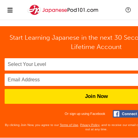
Start Learning Japanese in the next 30 Sec
Lifetime Account
Join Now
Or sign up using Facebook
By clicking Join Now, you agree to our
Terms of Use
,
Privacy Policy
, and to receive our email
out at any time.