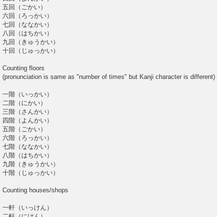
五回（ごかい）
六回（ろっかい）
七回（ななかい）
八回（はちかい）
九回（きゅうかい）
十回（じゅっかい）
Counting floors
(pronunciation is same as "number of times" but Kanji character is different)
一階（いっかい）
二階（にかい）
三階（さんかい）
四階（よんかい）
五階（ごかい）
六階（ろっかい）
七階（ななかい）
八階（はちかい）
九階（きゅうかい）
十階（じゅっかい）
Counting houses/shops
一軒（いっけん）
二軒（にけん）