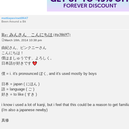
FOREVER DISCOUNT
mattiapavinati8647
Been Around a Bit
Re: みんさん こんにちは
March 16th, 2014 10:38 pm
P
o
由紀さん、ピンクニーさん
s
こんにちは！
t
僕はましゅうです、よろしく。
日本語が好きです
僕 = i. it's pronounced ぼく, and it's used mostly by boys
日本 = japan ( にほん )
語 = language ( ご )
好き = to like ( すき )
i know i used a lot of kanji, but i feel that this could be a reason to get fami
(i'm also a japanese newby)
真修