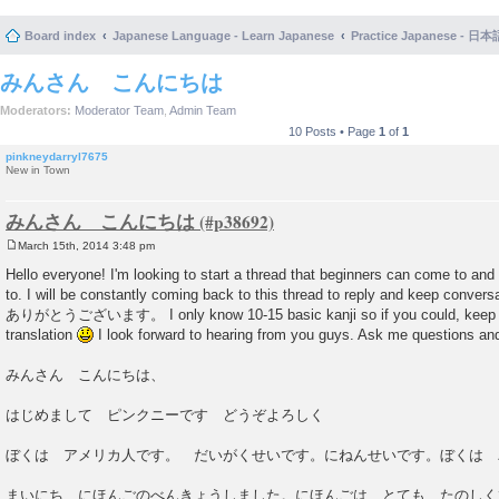
Board index
Japanese Language - Learn Japanese
Practice Japanese 
みんさん こんにちは
Moderators:
Moderator Team
,
Admin Team
10 Posts • Page
1
of
1
pinkneydarryl7675
New in Town
みんさん こんにちは
March 15th, 2014 3:48 pm
P
o
Hello everyone! I'm looking to start a thread that beginners can come to an
s
to. I will be constantly coming back to this thread to reply and keep convers
t
ありがとうございます。 I only know 10-15 basic kanji so if you could, keep kanji
translation
I look forward to hearing from you guys. Ask me questions and 
みんさん こんにちは、
はじめまして ピンクニーです どうぞよろしく
ぼくは アメリカ人です。 だいがくせいです。にねんせいです。ぼくは 
まいにち にほんごのべんきょうしました。にほんごは とても たのしく