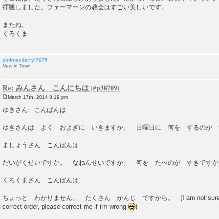
拝観しました。フェーマーンの教会はすごい美しいです。
またね、
くろくま
pinkneydarryl7675
New in Town
Re: みんさん こんにちは
March 17th, 2014 8:19 pm
P
o
ゆきさん こんばんは
s
t
ゆきさんは よく およぎに いきますか。 日曜日に 何を するのが 
ましょうさん こんばんは
だいがくせいですか。 なねんせいですか。 何を たべのが すきですか
くろくまさん こんばんは
ちょっと わかりません。 たくさん かんじ ですから。 (I am not sure if that 
correct order, please correct me if i'm wrong
)