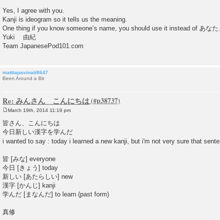
Yes, I agree with you.
Kanji is ideogram so it tells us the meaning.
One thing if you know someone’s name, you should use it instead of あなた
Yuki 由紀
Team JapanesePod101.com
mattiapavinati8647
Been Around a Bit
Re: みんさん こんにちは
March 19th, 2014 11:19 pm
P
o
皆さん、こんにちは
s
今日新しい漢字を学んだ
t
i wanted to say : today i learned a new kanji, but i'm not very sure that sent
皆 [みな] everyone
今日 [きょう] today
新しい [あたらしい] new
漢字 [かんじ] kanji
学んだ [まなんだ] to learn (past form)
真修