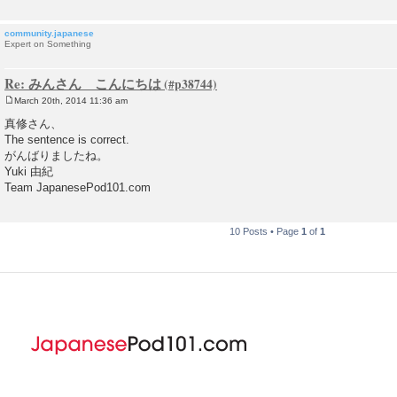
community.japanese
Expert on Something
Re: みんさん こんにちは
March 20th, 2014 11:36 am
P
o
真修さん、
s
The sentence is correct.
t
がんばりましたね。
Yuki 由紀
Team JapanesePod101.com
10 Posts • Page
1
of
1