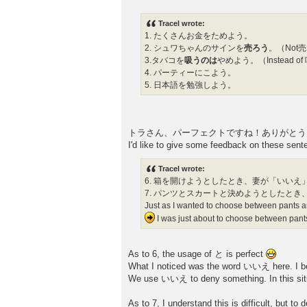
Tracel wrote:
1. たくさんお金をためよう。
2. シュワちゃんのサインを
売ろう
。（Not
3.タバコを
吸うのは
やめよう。（Instead o
4. パーティーにこよう。
5. 日本語を勉強しよう。
トラさん、パーフェクトですね！ありがとう
I'd like to give some feedback on these sent
Tracel wrote:
6. 箱を開けようとしたとき、妻が「いいえ
7. パンツとスカートと決めようとしたと
Just as I wanted to choose between pants and
I was just about to choose between pants
As to 6, the usage of と is perfect
What I noticed was the word いいえ here. I bet 
We use いいえ to deny something. In this s
As to 7, I understand this is difficult, but t