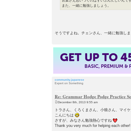
言葉さえ思いつくのはずいぶん忙しいんで
また、一緒に勉強しましょう。
そうですよね。チェンさん、一緒に勉強し
GET UP TO
4
BASIC, PREMIUM &
community.japanese
Expert on Something
Re: Grammar Hodge Podge Practice Se
December 8th, 2013 9:55 am
P
o
トラさん、くろくまさん、小狼さん、マイケルさん、ch
s
こんにちは
t
さすが、みなさん勉強熱心ですね
Thank you very much for helping each other