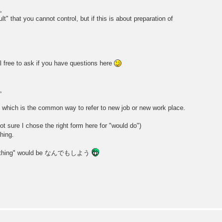
。
t" that you cannot control, but if this is about preparation of
 free to ask if you have questions here
。
 which is the common way to refer to new job or new work place.
hose the right form here for "would do")
hing.
 anything" would be なんでもしよう