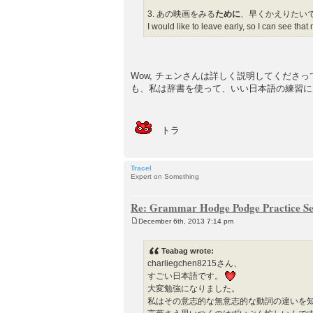
3. あの映画をみる
ために
、早くかえりたい
I would like to leave early, so I can see that
Wow, チェンさんは詳しく説明してくだ
も、私は辞書を使って、いい日本語の練習に
トラ
Tracel
Expert on Something
Re: Grammar Hodge Podge Practice Se
December 6th, 2013 7:14 pm
P
o
s
Teabag wrote:
t
charliegchen8215さん、
すごい日本語です。
大変勉強になりました。
私はその意志的な無意志的な動詞の違いを