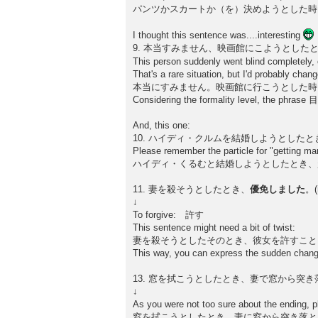
パンツかスカートか（を）決めようとした時
I thought this sentence was....interesting
9. 本当すみません、映画館にこようとした
This person suddenly went blind completely, 
That's a rare situation, but I'd probably change
本当にすみません。映画館に行こうとした時
Considering the formality level, the phra
And, this one:
10. ハイディ・クルムを結婚しようとした
Please remember the particle for "gettin
ハイディ・くるむと結婚しようとしたとき、
11. 妻を殺そうとしたとき、
優免しました
。(n
↓
To forgive: 許す
This sentence might need a bit of twist:
妻を殺そうとしたそのとき、彼女を許すこと
This way, you can express the sudden chang
13. 窓を拭こうとしたとき、妻で窓から突
↓
As you were not too sure about the ending, p
窓を拭こうとしたとき、妻に窓から突き落と