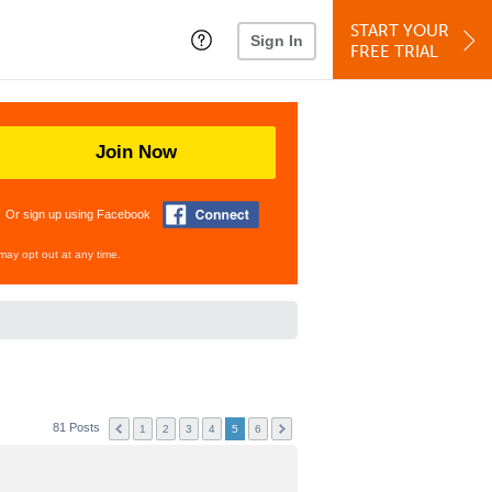
START YOUR
Sign In
FREE TRIAL
Join Now
Or sign up using Facebook
may opt out at any time.
81 Posts
1
2
3
4
5
6