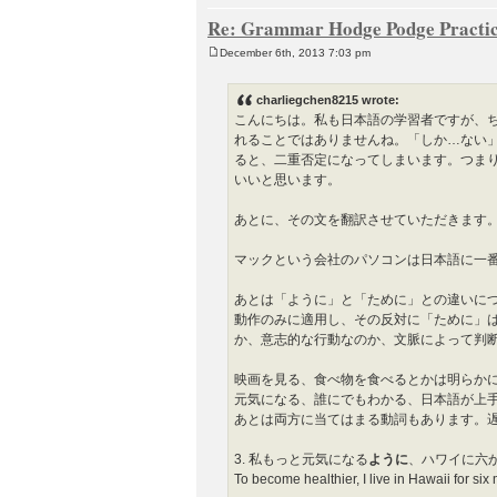
Re: Grammar Hodge Podge Practic
December 6th, 2013 7:03 pm
P
o
s
charliegchen8215 wrote:
t
こんにちは。私も日本語の学習者ですが、
れることではありませんね。「しか…ない
ると、二重否定になってしまいます。つま
いいと思います。
あとに、その文を翻訳させていただきます
マックという会社のパソコンは日本語に一
あとは「ように」と「ために」との違いに
動作のみに適用し、その反対に「ために」
か、意志的な行動なのか、文脈によって判
映画を見る、食べ物を食べるとかは明らか
元気になる、誰にでもわかる、日本語が上
あとは両方に当てはまる動詞もあります。
3. 私もっと元気になる
ように
、ハワイに六
To become healthier, I live in Hawaii for six