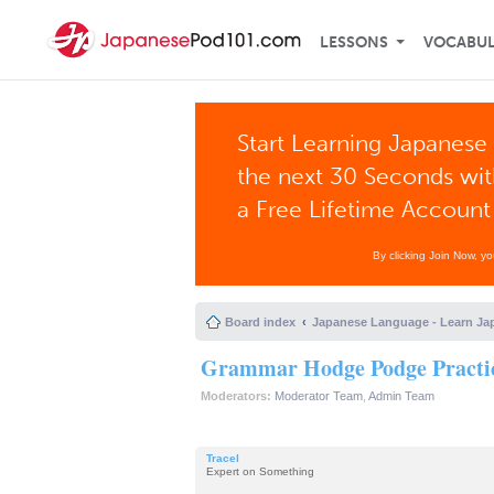
LESSONS
VOCABU
Start Learning Japanese 
the next 30 Seconds wi
a Free Lifetime Account
By clicking Join Now, y
Board index
Japanese Language - Learn Ja
Grammar Hodge Podge Practic
Moderators:
Moderator Team
,
Admin Team
Tracel
Expert on Something