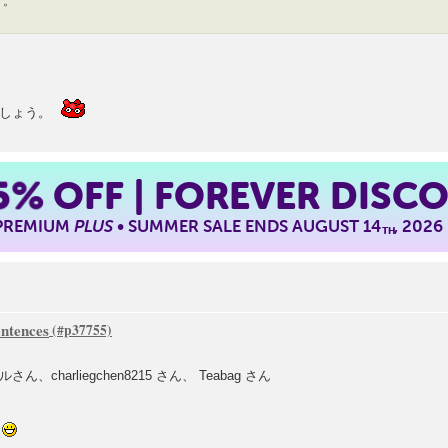
す。
ましょう。
5%
OFF | FOREVER DISC
 PREMIUM
PLUS
• SUMMER SALE ENDS AUGUST 14
, 2026
TH
ntences
arliegchen8215 さん、 Teabag さん
!