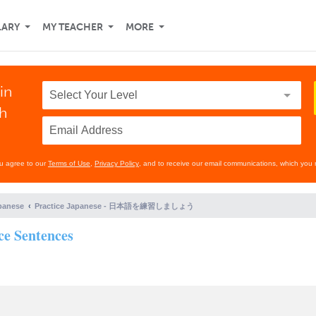
LARY
MY TEACHER
MORE
in
th
ou agree to our
Terms of Use
,
Privacy Policy
, and to receive our email communications, which you 
panese
Practice Japanese - 日本語を練習しましょう
e Sentences