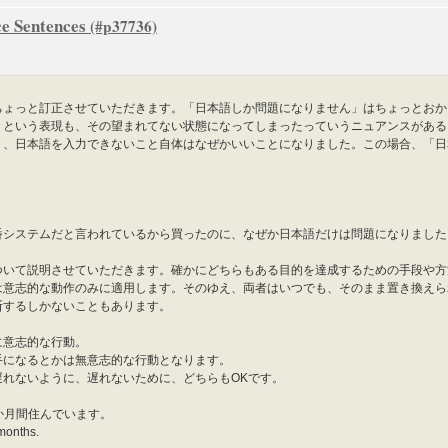
e Sentences
ちょっと訂正させていただきます。「日本語しか問題になりません」はちょっとおか
」という表現も、その望まれてない状態になってしまったっていうニュアンスがある
り、日本語を入力できないこと自体はなぜかいいことになりました。この場合、「日
。
番システムだと言われているから買ったのに、なぜか日本語だけは問題になりました
ついて説明させていただきます。確かにどちらもある目的を達成するための手段や方
は意志的な動作のみに適用します。そのゆえ、両者はいつでも、そのまま置き換えら
断するしかないこともあります。
に意志的な行動。
手になるとかは無意志的な行動となります。
遅れないように、遅れないために、どちらもOKです。
か月間住んでいます。
 months.