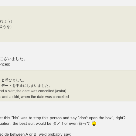
売れよう）
f 吸うを）
ございました。
ences:
」
と
呼びました。
き、デートを中止にしまいました。
 a skirt, the date was cancelled.[/color]
 and a skirt, when the date was cancelled.
this "No" was to stop this person and say "don't open the box", right?
ituation, the best suit would be ダメ！or even 待って
o decide between A or B, we'd probably say: