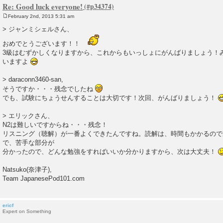
Re: Good luck everyone!
February 2nd, 2013 5:31 am
P
o
> ジャンミシェルさん、
s
t
おめでとうございます！！
3級はむずかしくなりますから、これからもいっしょにがんばりましょう！
いますよ
> daraconn3460-san,
そうですか・・・残念でしたね
でも、試験にちょうせんすることは大切です！次回、がんばりましょう！
> エリックさん、
N2は難しいですからね・・・残念！
リスニング（聴解）が一番よくできたんですね。読解は、時間もかかるので
で、苦手な部分が
分かったので、どんな勉強をすればいいか分かりますから、次は大丈夫！
Natsuko(奈津子),
Team JapanesePod101.com
ericf
Expert on Something