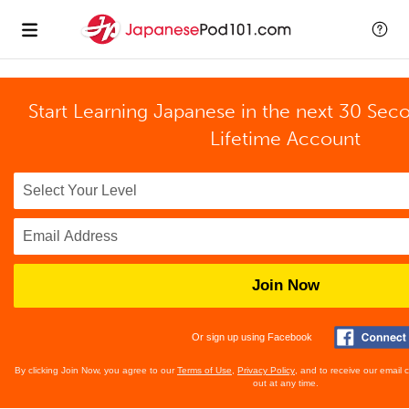
Start Learning Japanese in the next 30 Sec
Lifetime Account
Join Now
Or sign up using Facebook
By clicking Join Now, you agree to our
Terms of Use
,
Privacy Policy
, and to receive our email
out at any time.