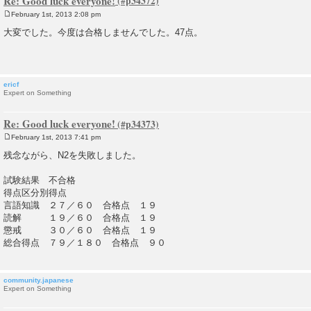
Re: Good luck everyone!
February 1st, 2013 2:08 pm
P
o
大変でした。今度は合格しませんでした。47点。
s
t
ericf
Expert on Something
Re: Good luck everyone!
February 1st, 2013 7:41 pm
P
o
残念ながら、N2を失敗しました。
s
t
試験結果 不合格
得点区分別得点
言語知識 ２７／６０ 合格点 １９
読解 １９／６０ 合格点 １９
懲戒 ３０／６０ 合格点 １９
総合得点 ７９／１８０ 合格点 ９０
community.japanese
Expert on Something