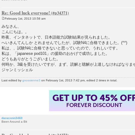
Re: Good luck everyone!
February 1st, 2013 10:58 am
P
o
みなさん、
s
こんにちは。。
t
昨夜、インタネットで、日本語能力試験l結果が見られました。
へいきんてんしか とれませんでしたが、試験N4に合格できました。(^^)
私は、、試験N4に合格できないと思っていたので、うれしいです。
私は、「japanese pod101」の援助のおかげで成功しました。
どうもありがとうございました。
何時か、3級を受けたいですが、まず、読解と聴解が上達しなければなりません
ジャンミッシェル
Last edited by
gnossienne3
on February 1st, 2013 7:42 pm, edited 2 times in total.
GET UP TO 45% OF
FOREVER DISCOUNT
daraconn3460
Been Around a Bit