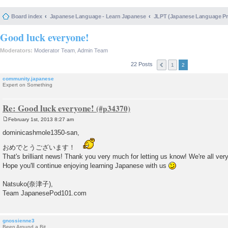
Board index
Japanese Language - Learn Japanese
JLPT (Japanese Language 
Good luck everyone!
Moderators:
Moderator Team
,
Admin Team
22 Posts
1
2
community.japanese
Expert on Something
Re: Good luck everyone!
February 1st, 2013 8:27 am
P
o
dominicashmole1350-san,
s
t
おめでとうございます！
That's brilliant news! Thank you very much for letting us know! We're all ver
Hope you'll continue enjoying learning Japanese with us
Natsuko(奈津子),
Team JapanesePod101.com
gnossienne3
Been Around a Bit