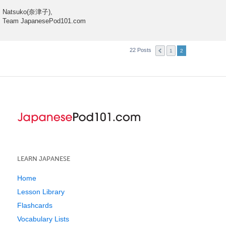
Natsuko(奈津子),
Team JapanesePod101.com
22 Posts
1
2
LEARN JAPANESE
Home
Lesson Library
Flashcards
Vocabulary Lists