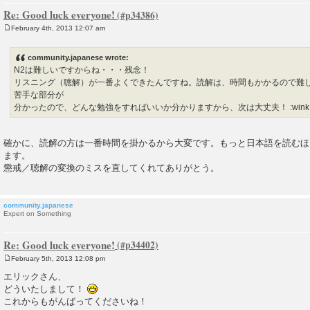
Re: Good luck everyone!
February 4th, 2013 12:07 am
P
o
s
community.japanese wrote:
t
N2は難しいですからね・・・残念！
リスニング（聴解）が一番よくできたんですね。読解は、時間もかかるので難
苦手な部分が
分かったので、どんな勉強をすればいいか分かりますから、次は大丈夫！ :wink
確かに、読解の方は一番時間を掛かるから大変です。もっと日本語を読むほ
ます。
懲戒／聴解の変換のミスを直してくれてありがとう。
community.japanese
Expert on Something
Re: Good luck everyone!
February 5th, 2013 12:08 pm
P
o
エリックさん、
s
どういたしまして！
t
これからもがんばってくださいね！