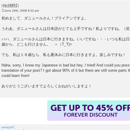
June 24th, 2008 8:22 pm
P
o
初めまして、ダニュールさん！ブライアンですよ。
s
t
うわあ、ダニュールさんは日本語がとても上手ですね！私よりですね。（笑
ハハ、ダニュールさんは日本に行きますね。いいですね・・・いつも私は日
歳から、どこも行けません。 ＜（T_T)>
でも、私は１８歳なら、私も夏休みに日本に行きますよ。楽しみですね！
Haha, sorry, I know my Japanese is bad but hey, I tried! And could you poss
translation of your post? I got about 90% of it but there are still some parts t
could learn from!
ありがとうございますでよろしくおねがいしますよ！
GET UP TO 45% OF
FOREVER DISCOUNT
minty247_