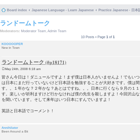
Board index
Japanese Language - Learn Japanese
Practice Japanese 
ランドームトーク
Moderators:
Moderator Team
,
Admin Team
10 Posts • Page
1
of
1
KOOOOOPER
New in Town
ランドームトーク
May 24th, 2008 6:18 am
P
o
皆さん今日は！ダニュールですよ！まず僕は日本人がいませんよ！でもいつ
s
は日本にまだ行っていないけど日本語を勉強することが大好きです。僕は間
t
す。。１年かな？２年かな？あとはですね。。。日本に行くなら９月の１１
す。楽しいが祈利ますけど行かなければ僕の先生を殺しますよ！今回沢山な
を聞いています。そして来年はいつ日本にすんでいますよ！
英語と日本語でコーメント！
Annihilator
Been Around a Bit