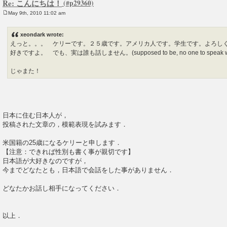
Re: こんにちは！
May 9th, 2010 11:02 am
P
o
s
xeondark wrote:
t
えっと。。。 ケリーです。２５歳です。アメリカ人です。学生です。よろし
好きですよ。 でも、実は誰も話しません。(supposed to be, no one to speak with. I'm
じゃまた！
日本に住む日本人が，
投稿された文章の，模範表現を試みます．
米国籍の25歳になるケリーと申します．
【注意：できれば性別も書く事が親切です】
日本語が大好きなのですが，
今までどなたとも，日本語で会話をした事がありません．
どなたかお話し相手になってください．
以上．