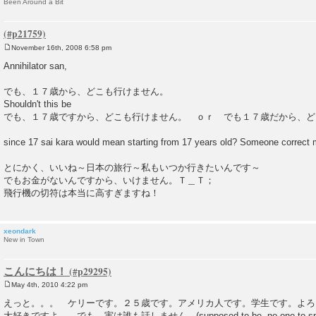
Been Around a Bit
November 16th, 2008 6:58 pm
P
o
Annihilator san,
s
t
でも、１７歳から、どこも行けません。
Shouldn't this be
でも、１７歳ですから、どこも行けません。 ｏｒ でも１７歳だから、ど
since 17 sai kara would mean starting from 17 years old? Someone correct m
とにかく、いいね～日本の旅行～私もいつか行きたいんです～
でもお金がないんですから、いけません。Ｔ＿Ｔ；
飛行機の切符は本当に高すぎますね！
xeondark
New in Town
こんにちは！
May 4th, 2010 4:22 pm
P
o
えっと。。。 ケリーです。２５歳です。アメリカ人です。学生です。よろ
s
大好きですよ。 でも、実は誰も話しません。(supposed to be, no one to speak with.