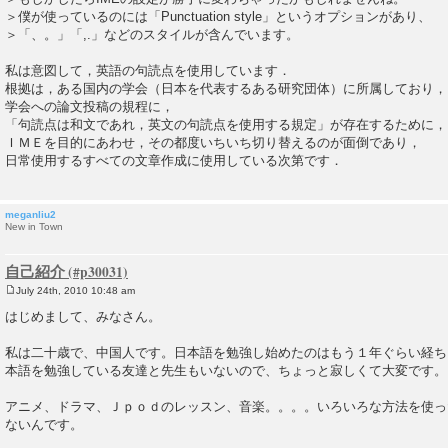
＞僕が使っているのには「Punctuation style」というオプションがあり、
＞「、。」「,.」などのスタイルが含んでいます。
私は意図して，英語の句読点を使用しています．
根拠は，ある国内の学会（日本を代表するある研究団体）に所属しており，
学会への論文投稿の規程に，
「句読点は和文であれ，英文の句読点を使用する規定」が存在するために，
ＩＭＥを目的にあわせ，その都度いちいち切り替えるのが面倒であり，
日常使用するすべての文章作成に使用している次第です．
meganliu2
New in Town
自己紹介
July 24th, 2010 10:48 am
P
o
はじめまして、みなさん。
s
t
私は二十歳で、中国人です。日本語を勉強し始めたのはもう１年ぐらい経ち
本語を勉強している友達と先生もいないので、ちょっと寂しくて大変です。
アニメ、ドラマ、Ｊｐｏｄのレッスン、音楽。。。。いろいろな方法を使っ
ないんです。