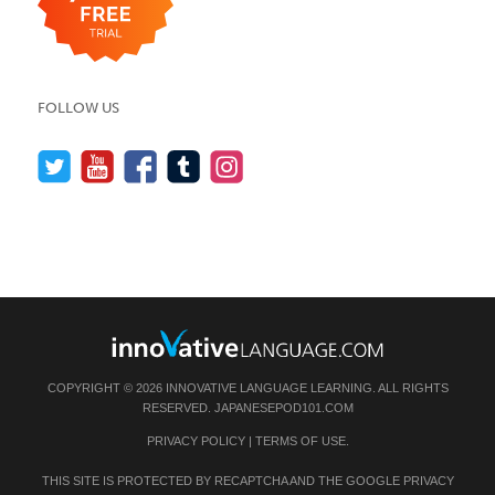
FOLLOW US
COPYRIGHT © 2026 INNOVATIVE LANGUAGE LEARNING. ALL RIGHTS
RESERVED.
JAPANESEPOD101.COM
PRIVACY POLICY
|
TERMS OF USE
.
THIS SITE IS PROTECTED BY RECAPTCHA AND THE GOOGLE
PRIVACY