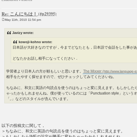
Re: こんにちは！
May 11th, 2010 11:54 pm
P
o
s
Javizy wrote:
t
kowoji-kohno wrote:
日本語が大好きなのですが，今までどなたとも，日本語で会話をした事が
どなたかお話し相手になってください．
学習者より日本人の方が頼もしいと思います。
The Mixxer
相手をたやすく探せますので、ぜひチェックしてみてくださいね。
ちなみに、和文に英語の句読点を使うのはちょっと変に見えます。もしかしたら
ゃったかもしれませんね。僕が使っているのには「Punctuation style」と
「,.」などのスタイルが含んでいます。
以下の投稿文に関して，
＞ちなみに、和文に英語の句読点を使うのはちょっと変に見えます。
＞もしかしたらIMEの設定が勝手に変わちゃったかもしれませんね。