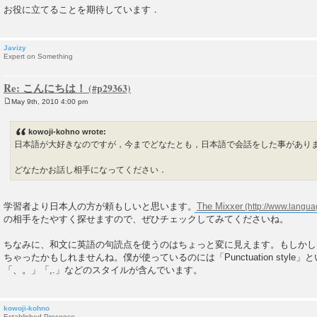
お役に立てることを期待しています．
Javizy
Expert on Something
Re: こんにちは！
May 9th, 2010 4:00 pm
P
o
s
kowoji-kohno wrote:
t
日本語が大好きなのですが，今までどなたとも，日本語で会話をした事があり
どなたかお話し相手になってください．
学習者より日本人の方が頼もしいと思います。
The Mixxer
の相手をたやすく探せますので、ぜひチェックしてみてくださいね。
ちなみに、和文に英語の句読点を使うのはちょっと変に見えます。もしかし
ちゃったかもしれませんね。僕が使っているのには「Punctuation style
「、。」「,.」などのスタイルが含んでいます。
kowoji-kohno
Established Presence