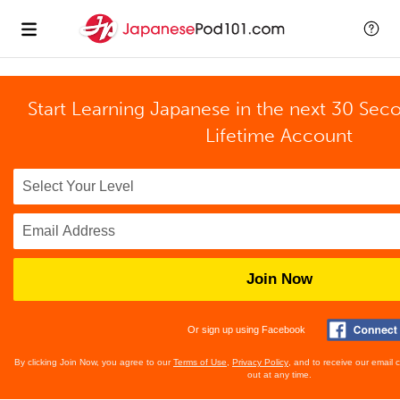
Start Learning Japanese in the next 30 Sec
Lifetime Account
Join Now
Or sign up using Facebook
By clicking Join Now, you agree to our
Terms of Use
,
Privacy Policy
, and to receive our email
out at any time.