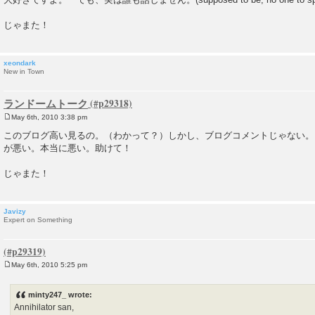
t
じゃまた！
xeondark
New in Town
ランドームトーク
May 6th, 2010 3:38 pm
P
o
このブログ高い見るの。（わかって？）しかし、ブログコメントじゃない。
s
が悪い。本当に悪い。助けて！
t
じゃまた！
Javizy
Expert on Something
May 6th, 2010 5:25 pm
P
o
s
minty247_ wrote:
t
Annihilator san,