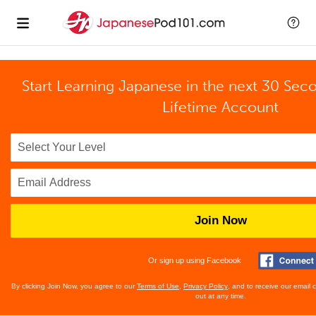
Start Learning Japanese in the next 30 Sec
Lifetime Account
Join Now
Or sign up using Facebook
By clicking Join Now, you agree to our
Terms of Use
,
Privacy Policy
, and to receive our email
out at any time.