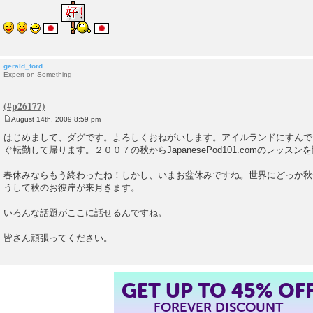
gerald_ford
Expert on Something
August 14th, 2009 8:59 pm
P
o
はじめまして、ダグです。よろしくおねがいします。アイルランドにすんで
s
ぐ転勤して帰ります。２００７の秋からJapanesePod101.comのレッス
t
春休みならもう終わったね！しかし、いまお盆休みですね。世界にどっか秋
うして秋のお彼岸が来月きます。
いろんな話題がここに話せるんですね。
皆さん頑張ってください。
GET UP TO 45% OF
FOREVER DISCOUNT