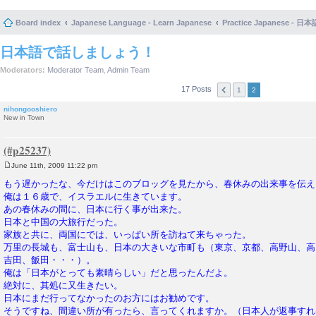
Board index
Japanese Language - Learn Japanese
Practice Japanese 
日本語で話しましょう！
Moderators:
Moderator Team
,
Admin Team
17 Posts
1
2
nihongooshiero
New in Town
June 11th, 2009 11:22 pm
P
o
もう遅かったな、今だけはこのブロッグを見たから、春休みの出来事を伝え
s
俺は１６歳で、イスラエルに生きています。
t
あの春休みの間に、日本に行く事が出来た。
日本と中国の大旅行だった。
家族と共に、両国にでは、いっぱい所を訪ねて来ちゃった。
万里の長城も、富士山も、日本の大きいな市町も（東京、京都、高野山、高
吉田、飯田・・・）。
俺は「日本がとっても素晴らしい」だと思ったんだよ。
絶対に、其処に又生きたい。
日本にまだ行ってなかったのお方にはお勧めです。
そうですね、間違い所が有ったら、言ってくれますか。（日本人が返事すれ