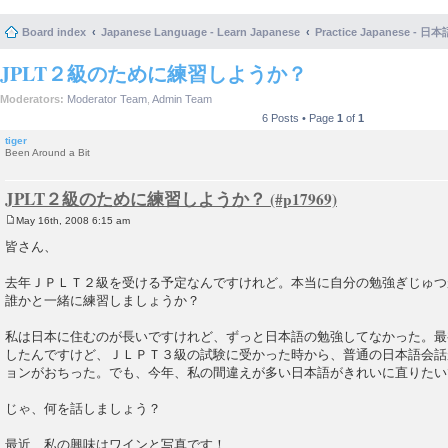
Board index
Japanese Language - Learn Japanese
Practice Japanese 
JPLT２級のために練習しようか？
Moderators:
Moderator Team
,
Admin Team
6 Posts • Page
1
of
1
tiger
Been Around a Bit
JPLT２級のために練習しようか？
May 16th, 2008 6:15 am
P
o
皆さん、
s
t
去年ＪＰＬＴ２級を受ける予定なんですけれど。本当に自分の勉強ぎじゅつ
誰かと一緒に練習しましょうか？
私は日本に住むのが長いですけれど、ずっと日本語の勉強してなかった。最
したんですけど、ＪＬＰＴ３級の試験に受かった時から、普通の日本語会話
ョンがおちった。でも、今年、私の間違えが多い日本語がきれいに直りたい
じゃ、何を話しましょう？
最近、私の興味はワインと写真です！