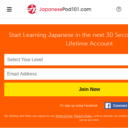
Start Learning Japanese in the next 30 Sec
Lifetime Account
Join Now
Or sign up using Facebook
By clicking Join Now, you agree to our
Terms of Use
,
Privacy Policy
, and to receive our email
out at any time.