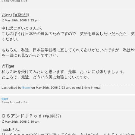
Been Around a Bit
おrz
May 19th, 2008 8:35 pm
P
o
申し訳ございませんが、
s
こちのほうは日本語の練習のためですので、英語を練習したいだったら、英語po
t
ください。
もちろん、私達、日本語学習者に直してくれてありがたいのですが、私はHa
を一回にも見なかったですけど。
@Tiger
私も２級を受けてみたいと思います。是非、お互いに頑張りましょう。
ところで、最近、どういう風に勉強していますか。
Last edited by
Benni
on May 20th, 2008 2:53 am, edited 1 time in total.
tiger
Been Around a Bit
ＤＳアンドＪＰｏｄ
May 20th, 2008 2:30 am
P
o
hatchさん、
s
ＭｙＳｐａｃｅのグループに誘ってくれた、ありがとう。もちろんインター