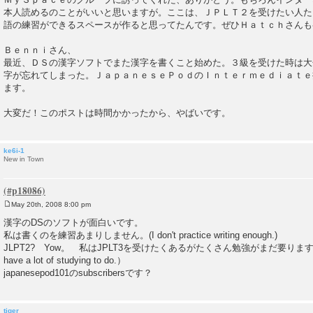
t
本人読めるのことがいいと思いますが。ここは、ＪＰＬＴ２を受けたい人た
語の練習ができるスペースが作ると思ってたんです。ぜひＨａｔｃｈさんも
Ｂｅｎｎｉさん、
最近、ＤＳの漢字ソフトでまた漢字を書くこと始めた。３級を受けた時は大
字が忘れてしまった。ＪａｐａｎｅｓｅＰｏｄのＩｎｔｅｒｍｅｄｉａｔｅ
ます。
大変だ！このポストは時間かかったから、やばいです。
ke6i-1
New in Town
May 20th, 2008 8:00 pm
P
o
漢字のDSのソフトが面白いです。
s
私は書くのを練習あまりしません。(I don't practice writing enough.)
t
JLPT2? Yow。 私はJPLT3を受けたくあるがたくさん勉強がまだ要ります。(I'd like 
have a lot of studying to do.）
japanesepod101のsubscribersです？
tiger