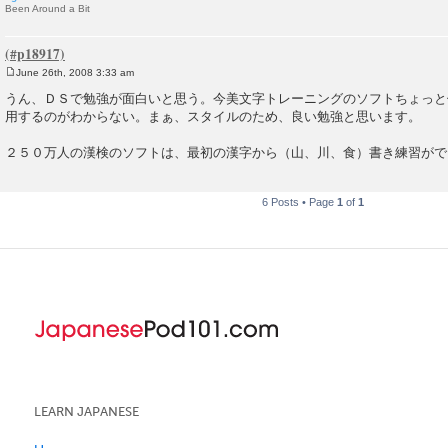
Been Around a Bit
June 26th, 2008 3:33 am
P
o
うん、ＤＳで勉強が面白いと思う。今美文字トレーニングのソフトちょっと
s
用するのがわからない。まぁ、スタイルのため、良い勉強と思います。
t
２５０万人の漢検のソフトは、最初の漢字から（山、川、食）書き練習がで
6 Posts • Page
1
of
1
LEARN JAPANESE