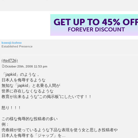
GET UP TO 45% OF
FOREVER DISCOUNT
kowoji-kohno
Established Presence
October 20th, 2006 11:53 pm
P
o
「japkid」のような，
s
日本人を侮辱するような
t
無知な「japkid」と名乗る人間が
世界に存在しなくなるような
教育が出来るような“この掲示板”にしたいです！！
怒り！！！
この様な侮辱的な投稿者の多い
例：
売春婦が使っているような下品な表現を使う女と思しき投稿者や
日本人を侮辱する「ジャップ」を…