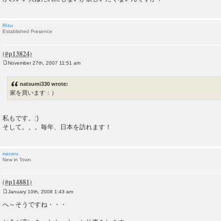
Rizu
Established Presence
November 27th, 2007 11:51 am
P
o
s
natsumi330 wrote:
t
家を買います：）
私もです。:)
そして。。。毎年、日本を訪れます！
naruru
New in Town
January 10th, 2008 1:43 am
P
o
へ～そうですね・・・
s
t