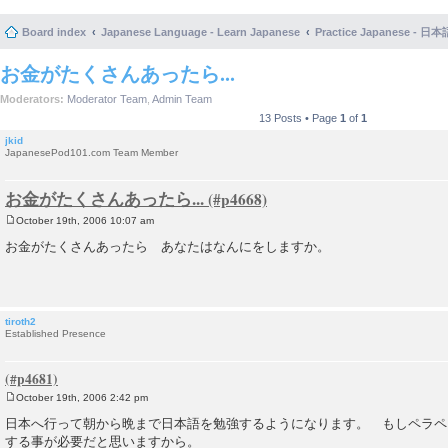
Board index
Japanese Language - Learn Japanese
Practice Japanese 
お金がたくさんあったら...
Moderators:
Moderator Team
,
Admin Team
13 Posts • Page
1
of
1
jkid
JapanesePod101.com Team Member
お金がたくさんあったら...
October 19th, 2006 10:07 am
P
o
お金がたくさんあったら あなたはなんにをしますか。
s
t
tiroth2
Established Presence
October 19th, 2006 2:42 pm
P
o
日本へ行って朝から晩まで日本語を勉強するようになります。 もしペラペ
s
する事が必要だと思いますから。
t