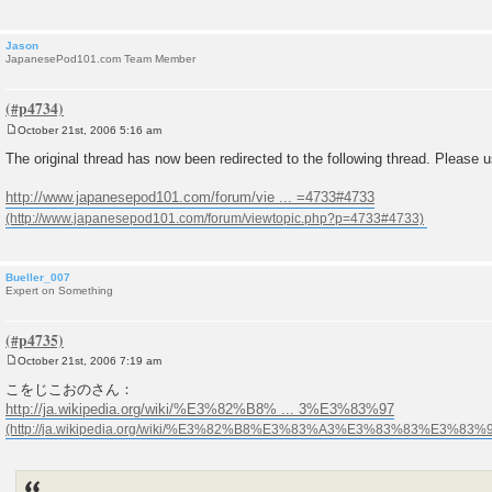
Jason
JapanesePod101.com Team Member
October 21st, 2006 5:16 am
P
o
The original thread has now been redirected to the following thread. Please 
s
t
http://www.japanesepod101.com/forum/vie ... =4733#4733
Bueller_007
Expert on Something
October 21st, 2006 7:19 am
P
o
こをじこおのさん：
s
http://ja.wikipedia.org/wiki/%E3%82%B8% ... 3%E3%83%97
t