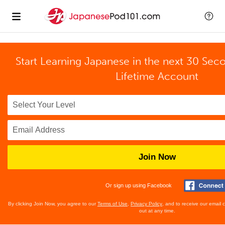
Start Learning Japanese in the next 30 Sec
Lifetime Account
Join Now
Or sign up using Facebook
By clicking Join Now, you agree to our
Terms of Use
,
Privacy Policy
, and to receive our email
out at any time.