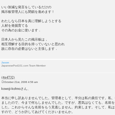
いい加減な発言をしているだけの
掲示板管理人にも閉鎖を進めます！
わたしなら日本を真に理解しようとする
人材を発掘育てる
その為のお金に使います．
日本人から見たこの掲示板は，
相互理解する目的を持っていないと思われ
故に存在の必要はないと主張します．
Jason
JapanesePod101.com Team Member
October 21st, 2006 4:56 am
P
o
kowoji-kohnoさん、
s
t
本当に申し訳ありませんでした。管理者として、半分は私の責任です。私、
ましたので、今まで何もしませんでした。ですが、悪気はなくても、名前を
した。これからそんな名前をもう見逃しません。約束します。そして、私は
すので、どうか許してあげてくださいませんか。