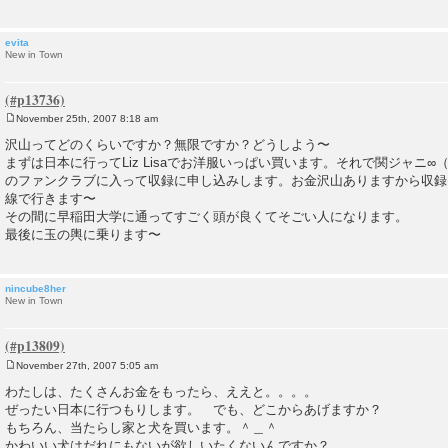
evita
New in Town
November 25th, 2007 8:18 am
P
o
沢山ってどのくらいですか？無限ですか？どうしよう〜
s
まずは日本に行ってLiz Lisaでお洋服いっぱい買います。それで関ジャニ
t
のファンクラブに入って収録に申し込みします。お金沢山ありますから収録
線で行きます〜
その間に早稲田大学に通ってすごく頭が良くてそごい人になります。
最後に玉の輿に乗ります〜
nincube8her
New in Town
November 27th, 2007 5:05 am
P
o
わたしは、たくさんお金をもったら、ええと。。。。
s
ぜったい日本に行つもりします。 でも、どこからあげますか？
t
もちろん、当たらし家と犬を買います。＾＿＾
かわいい犬はだれにもないが欲しいたくないんですか？