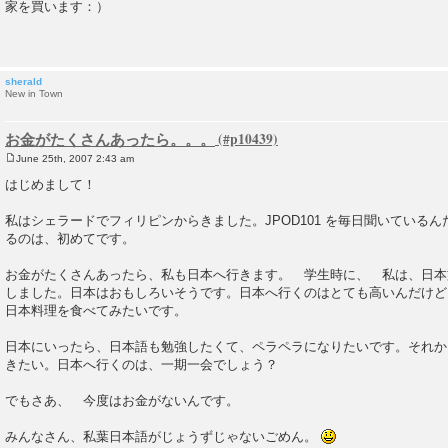
o
家を買います：）
s
t
sherald
New in Town
お金がたくさんあったら。。。
June 25th, 2007 2:43 am
P
o
はじめまして！
s
t
私はシェラードでフィリピンからきました。JPOD101 を毎日聞いている
るのは、初めてです。
お金がたくさんあったら、私も日本へ行きます。 学生時に、 私は、日本
しました。日本はおもしろいそうです。日本へ行くのはとても高いんだけど
日本料理を食べてみたいです。
日本にいったら、日本語も勉強したくて、ペラペラになりたいです。それか
きたい。日本へ行くのは、一期一会でしょう？
でもさあ、 今度はお金がないんです。
みんなさん、私葉日本語がじょうずじゃないごめん。