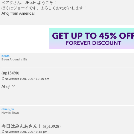
o
ベアタさん、JPodへようこそ！
s
ぼくはジョーイです。よろしくおねがいします！
t
Ahoj from America!
GET UP TO 45% OF
FOREVER DISCOUNT
beata
Been Around a Bit
November 19th, 2007 12:15 am
P
o
Ahoj! ^^
s
t
chien_fu
New in Town
今日はみんあさん！
November 30th, 2007 9:48 pm