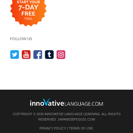
FOLLOW US
COPYRIGHT © 2026 INNOVATIVE LANGUAGE LEARNING. ALL RIGHTS
RESERVED.
JAPANESEPOD101.COM
PRIVACY POLICY
|
TERMS OF USE
.