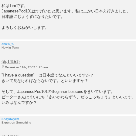
P
o
私はTimです。
s
JapanesePod101はすげいだと思います。私は二かい日本え行きました。
t
日本語にじょうずになりたいです。
よろしくおねがいします。
chien_fu
New in Town
December 11th, 2007 1:26 am
P
o
”I have a question" は日本語でなんといいますか？
s
きいて見なければならないです。といいますか？
t
そして、JapanesePod101のBeginner Lessonsをきいています。
ピ一タ一さんはまいにち「あいかわらずう、ぜっこっちょう」といいます。
いみはなんですか？
Shaydwyrm
Expert on Something