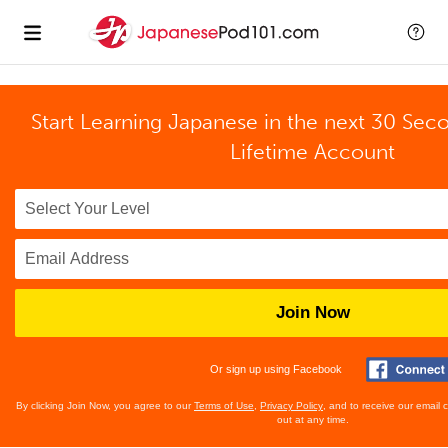
Start Learning Japanese in the next 30 Sec
Lifetime Account
Join Now
Or sign up using Facebook
By clicking Join Now, you agree to our
Terms of Use
,
Privacy Policy
, and to receive our email
out at any time.