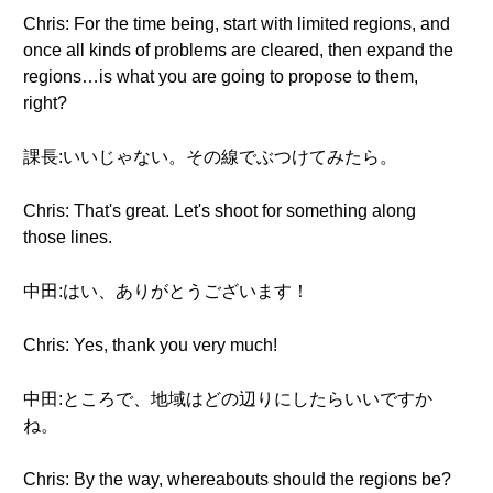
Chris: For the time being, start with limited regions, and
once all kinds of problems are cleared, then expand the
regions…is what you are going to propose to them,
right?
課長:いいじゃない。その線でぶつけてみたら。
Chris: That's great. Let's shoot for something along
those lines.
中田:はい、ありがとうございます！
Chris: Yes, thank you very much!
中田:ところで、地域はどの辺りにしたらいいですか
ね。
Chris: By the way, whereabouts should the regions be?