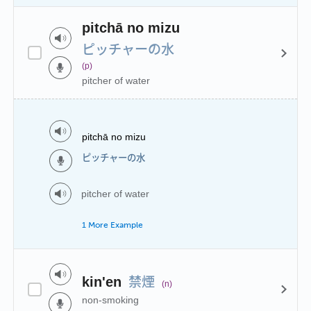
pitchā no mizu
ピッチャーの水
(p)
pitcher of water
pitchā no mizu
ピッチャーの水
pitcher of water
1 More Example
禁煙
kin'en
(n)
non-smoking