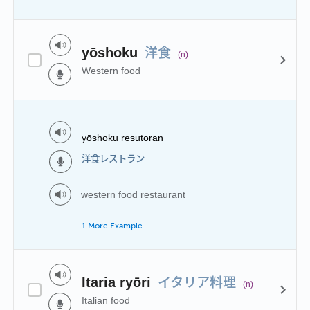
洋食
yōshoku
(n)
Western food
yōshoku resutoran
洋食レストラン
western food restaurant
1 More Example
イタリア料理
Itaria ryōri
(n)
Italian food