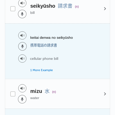
請求書
seikyūsho
(n)
bill
keitai denwa no seikyūsho
携帯電話の請求書
cellular phone bill
1 More Example
水
mizu
(n)
water