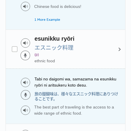
Chinese food is delicious!
1 More Example
esunikku ryōri
エスニック料理
(p)
ethnic food
Tabi no daigomi wa, samazama na esunikku
ryōri ni aritsukeru koto desu.
旅の醍醐味は、様々なエスニック料理にありつけ
ることです。
The best part of traveling is the access to a
wide range of ethnic food.