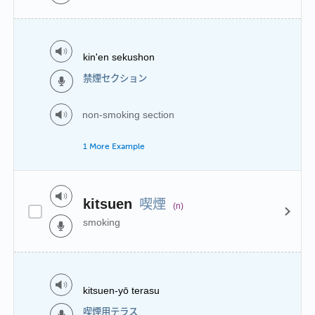
kin'en sekushon
禁煙セクション
non-smoking section
1 More Example
喫煙
kitsuen
(n)
smoking
kitsuen-yō terasu
喫煙用テラス