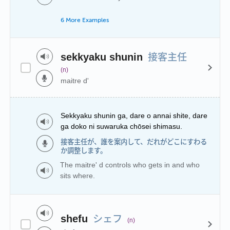
6 More Examples
接客主任
sekkyaku shunin
(n)
maitre d'
Sekkyaku shunin ga, dare o annai shite, dare
ga doko ni suwaruka chōsei shimasu.
接客主任が、誰を案内して、だれがどこにすわる
か調整します。
The maitre' d controls who gets in and who
sits where.
シェフ
shefu
(n)