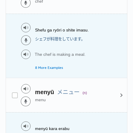
chef
Shefu ga ryōri o shite imasu.
シェフが料理をしています。
The chef is making a meal.
8 More Examples
メニュー
menyū
(n)
menu
menyū kara erabu