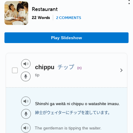
Restaurant
22 Words
2 COMMENTS
Play Slideshow
チップ
chippu
(n)
tip
Shinshi ga weitā ni chippu o watashite imasu.
紳士がウェイターにチップを渡しています。
The gentleman is tipping the waiter.