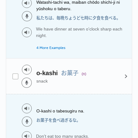
Watashi-tachi wa, maiban chōdo shichi-ji ni
yūshoku o taberu.
私たちは、毎晩ちょうど七時に夕食を食べる。
We have dinner at seven o'clock sharp each
night.
4 More Examples
お菓子
o-kashi
(n)
snack
O-kashi o tabesugiru na.
お菓子を食べ過ぎるな。
Don't eat too many snacks.