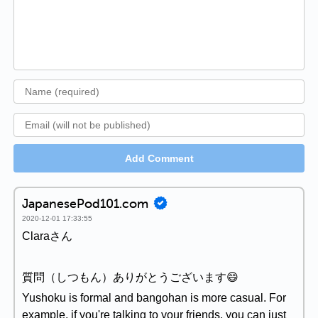
Add Comment
JapanesePod101.com
2020-12-01 17:33:55
Claraさん
質問（しつもん）ありがとうございます😄
Yushoku is formal and bangohan is more casual. For
example, if you're talking to your friends, you can just