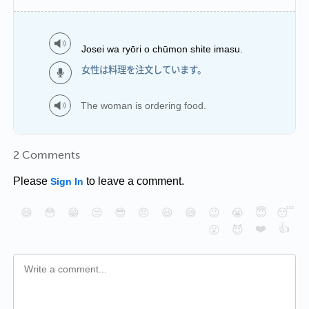
Josei wa ryōri o chūmon shite imasu.
女性は料理を注文しています。
The woman is ordering food.
2 Comments
Please
to leave a comment.
Sign In
😄
😳
😁
😒
😎
😠
😆
😅
😉
😭
😇
😴
❤️
👍
😮
😈