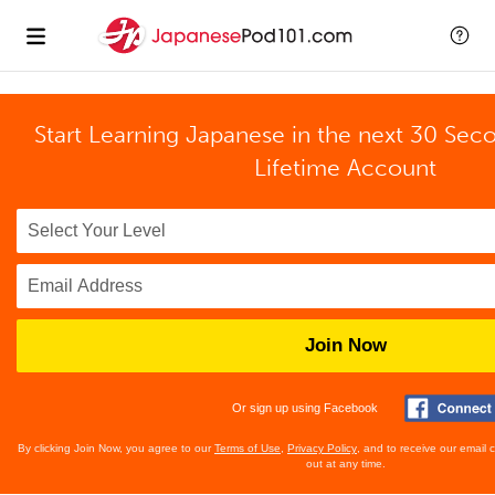
Start Learning Japanese in the next 30 Sec
Lifetime Account
Join Now
Or sign up using Facebook
By clicking Join Now, you agree to our
Terms of Use
,
Privacy Policy
, and to receive our email
out at any time.