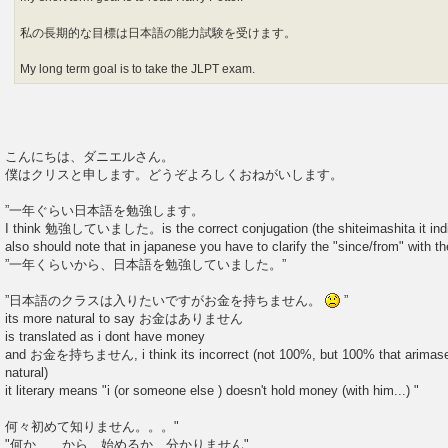
私の長期的な目標は日本語の能力試験を受けます。
My long term goal is to take the JLPT exam.
こんにちは、ダニエルさん。
僕はクリスと申します。どうぞよろしくおねがいします。
”一年ぐらい日本語を勉強します。
I think 勉強していました。is the correct conjugation (the shiteimashita it indi
also should note that in japanese you have to clarify the "since/from" with 
”一年くらいから、日本語を勉強していました。”
”日本語のクラスは入りたいですがお金を持ちません。
”
its more natural to say お金はありません
is translated as i dont have money
and お金を持ちません, i think its incorrect (not 100%, but 100% that arimasen
natural)
it literary means "i (or someone else ) doesn't hold money (with him...) "
何々初めて知りません。。。"
"何か から 始めるか 分かりません"