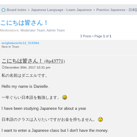
Board index
Japanese Language - Learn Japanese
Practice Japanese 
こにちは皆さん！
Moderators:
Moderator Team
,
Admin Team
3 Posts • Page
1
of
1
wrightdanielle12_519384
New in Town
こにちは皆さん！
December 30th, 2017 10:31 pm
P
o
私の名前はダニエルです。
s
t
Hello my name is Danielle.
一年ぐらい日本語を勉強します。
I have been studying Japanese for about a year.
日本語のクラスは入りたいですがお金を持ちません。
I want to enter a Japanese class but I don't have the money.