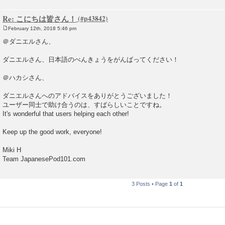
Re: こにちは皆さん！
February 12th, 2018 5:46 pm
P
o
＠ダニエルさん、
s
t
ダニエルさん、日本語のべんきょうをがんばってください！
＠ハカシさん、
ダニエルさんへのアドバイスをありがとうございました！
ユーザー同士で助け合うのは、すばらしいことですね。
It's wonderful that users helping each other!
Keep up the good work, everyone!
Miki H
Team JapanesePod101.com
3 Posts • Page
1
of
1