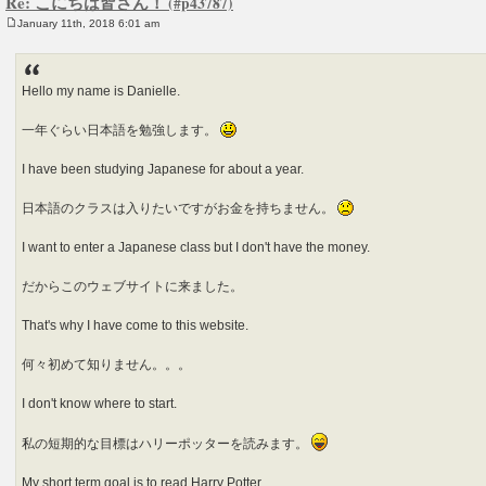
Re: こにちは皆さん！
January 11th, 2018 6:01 am
P
o
s
t
Hello my name is Danielle.
一年ぐらい日本語を勉強します。
I have been studying Japanese for about a year.
日本語のクラスは入りたいですがお金を持ちません。
I want to enter a Japanese class but I don't have the money.
だからこのウェブサイトに来ました。
That's why I have come to this website.
何々初めて知りません。。。
I don't know where to start.
私の短期的な目標はハリーポッターを読みます。
My short term goal is to read Harry Potter.