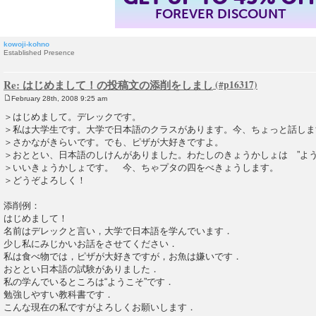
FOREVER DISCOUNT
kowoji-kohno
Established Presence
Re: はじめまして！の投稿文の添削をしまし
February 28th, 2008 9:25 am
P
o
＞はじめまして。デレックです。
s
＞私は大学生です。大学で日本語のクラスがあります。今、ちょっと話しま
t
＞さかながきらいです。でも、ピザが大好きですよ。
＞おととい、日本語のしけんがありました。わたしのきょうかしょは ”よう
＞いいきょうかしょです。 今、ちゃプタの四をべきょうします。
＞どうぞよろしく！
添削例：
はじめまして！
名前はデレックと言い，大学で日本語を学んでいます．
少し私にみじかいお話をさせてください．
私は食べ物では，ピザが大好きですが，お魚は嫌いです．
おととい日本語の試験がありました．
私の学んでいるところは“ようこそ”です．
勉強しやすい教科書です．
こんな現在の私ですがよろしくお願いします．