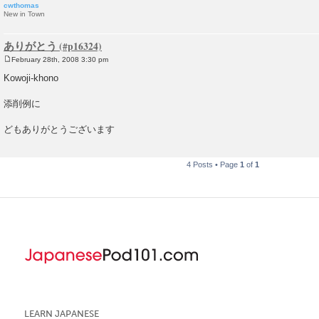
cwthomas
New in Town
ありがとう
February 28th, 2008 3:30 pm
P
o
Kowoji-khono
s
t
添削例に
どもありがとうございます
4 Posts • Page
1
of
1
LEARN JAPANESE