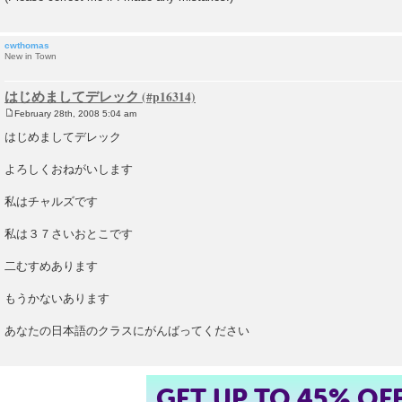
cwthomas
New in Town
はじめましてデレック
February 28th, 2008 5:04 am
P
o
はじめましてデレック
s
t
よろしくおねがいします
私はチャルズです
私は３７さいおとこです
二むすめあります
もうかないあります
あなたの日本語のクラスにがんばってください
GET UP TO 45% OF