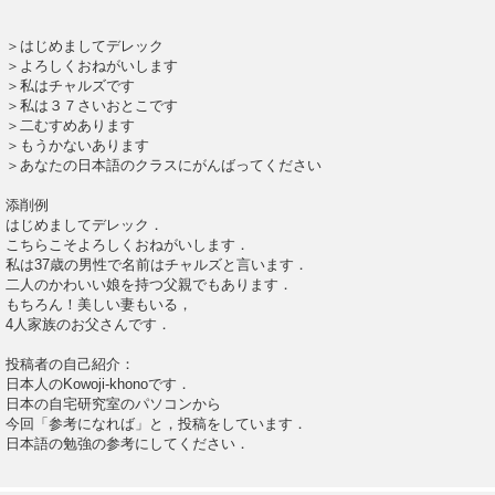
＞はじめましてデレック
＞よろしくおねがいします
＞私はチャルズです
＞私は３７さいおとこです
＞二むすめあります
＞もうかないあります
＞あなたの日本語のクラスにがんばってください
添削例
はじめましてデレック．
こちらこそよろしくおねがいします．
私は37歳の男性で名前はチャルズと言います．
二人のかわいい娘を持つ父親でもあります．
もちろん！美しい妻もいる，
4人家族のお父さんです．
投稿者の自己紹介：
日本人のKowoji-khonoです．
日本の自宅研究室のパソコンから
今回「参考になれば」と，投稿をしています．
日本語の勉強の参考にしてください．