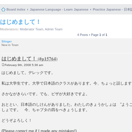
Board index
Japanese Language - Learn Japanese
Practice Japanese 
はじめまして！
Moderators:
Moderator Team
,
Admin Team
4 Posts • Page
1
of
1
Slinger
New in Town
はじめまして！
February 9th, 2008 5:36 am
P
o
はじめまして。デレックです。
s
t
私は大学生です。大学で日本語のクラスがあります。今、ちょっと話します
さかながきらいです。でも、ピザが大好きですよ。
おととい、日本語のしけんがありました。わたしのきょうかしょは ”ようこ
しょです。 今、ちゃプタの四をべきょうします。
どうぞよろしく！
(Please correct me if I made any mistakes!)