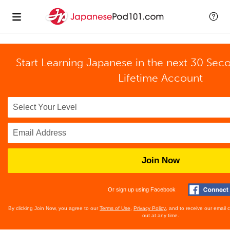
Start Learning Japanese in the next 30 Sec
Lifetime Account
Join Now
Or sign up using Facebook
By clicking Join Now, you agree to our
Terms of Use
,
Privacy Policy
, and to receive our email
out at any time.