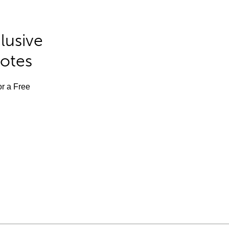
lusive
Notes
or a Free