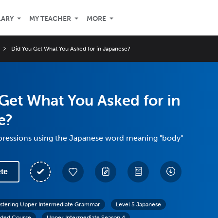
LARY
MY TEACHER
MORE
Did You Get What You Asked for in Japanese?
Get What You Asked for in
e?
xpressions using the Japanese word meaning "body"
te
stering Upper Intermediate Grammar
Level 5 Japanese
ded Course
Upper Intermediate Season 4