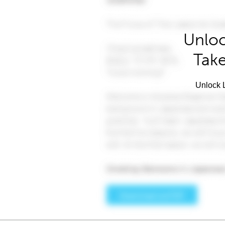
Unloc
Take
Unlock L