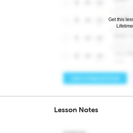
Get this les
Lifetim
Lesson Notes