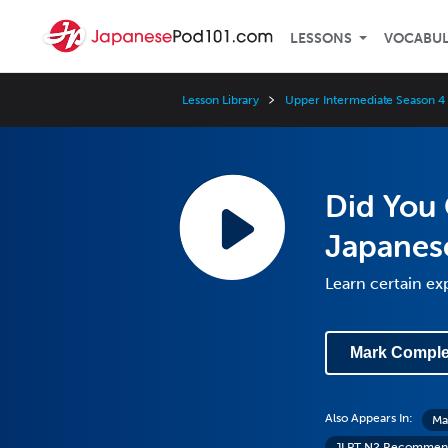
LESSONS
VOCABU
Lesson Library
Upper Intermediate Season 4
Did You 
Japanes
Learn certain e
Mark Comple
Also Appears In:
Ma
JLPT N2 Recommen