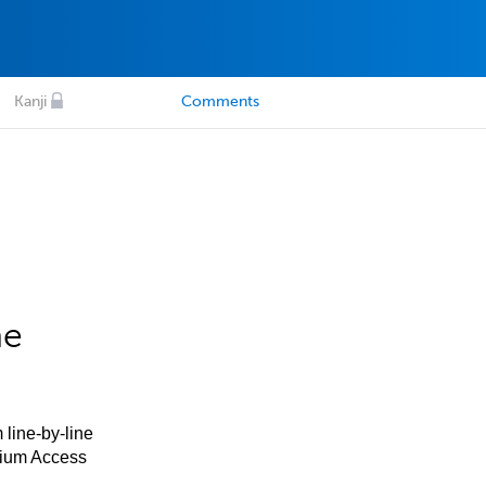
Kanji
Comments
he
 line-by-line
mium Access