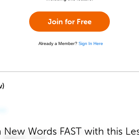
Join for Free
Already a Member?
Sign In Here
w)
 New Words FAST with this Le