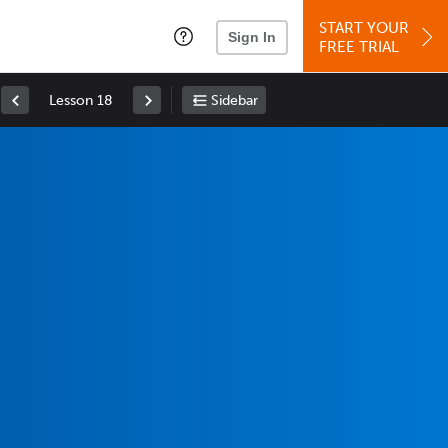
START YOUR
Sign In
FREE TRIAL
Lesson 18
Sidebar