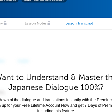
ry
Lesson Notes
Lesson Transcript
ant to Understand & Master t
Japanese Dialogue 100%?
own of the dialogue and translations instantly with the Premium
n up for your Free Lifetime Account Now and get 7 Days of Pre
including this feature.