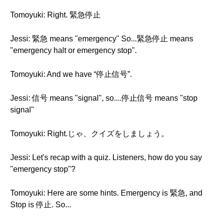
Tomoyuki: Right. 緊急停止
Jessi: 緊急 means "emergency" So...緊急停止 means
"emergency halt or emergency stop".
Tomoyuki: And we have “停止信号”.
Jessi: 信号 means "signal", so....停止信号 means "stop
signal"
Tomoyuki: Right.じゃ、クイズをしましょう。
Jessi: Let's recap with a quiz. Listeners, how do you say
"emergency stop"?
Tomoyuki: Here are some hints. Emergency is 緊急, and
Stop is 停止. So...