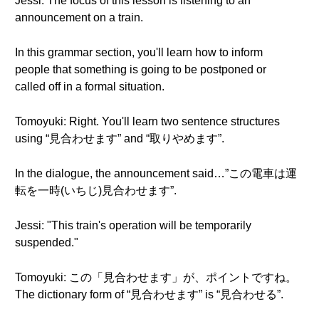
Jessi: The focus of this lesson is listening to an
announcement on a train.
In this grammar section, you'll learn how to inform
people that something is going to be postponed or
called off in a formal situation.
Tomoyuki: Right. You'll learn two sentence structures
using “見合わせます” and “取りやめます”.
In the dialogue, the announcement said…”この電車は運
転を一時(いちじ)見合わせます”.
Jessi: "This train's operation will be temporarily
suspended."
Tomoyuki: この「見合わせます」が、ポイントですね。
The dictionary form of “見合わせます” is “見合わせる”.