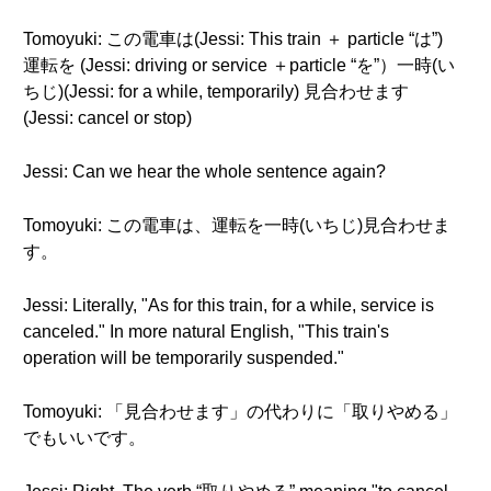
Tomoyuki: この電車は(Jessi: This train ＋ particle “は”)
運転を (Jessi: driving or service ＋particle “を”）一時(い
ちじ)(Jessi: for a while, temporarily) 見合わせます
(Jessi: cancel or stop)
Jessi: Can we hear the whole sentence again?
Tomoyuki: この電車は、運転を一時(いちじ)見合わせま
す。
Jessi: Literally, "As for this train, for a while, service is
canceled." In more natural English, "This train's
operation will be temporarily suspended."
Tomoyuki: 「見合わせます」の代わりに「取りやめる」
でもいいです。