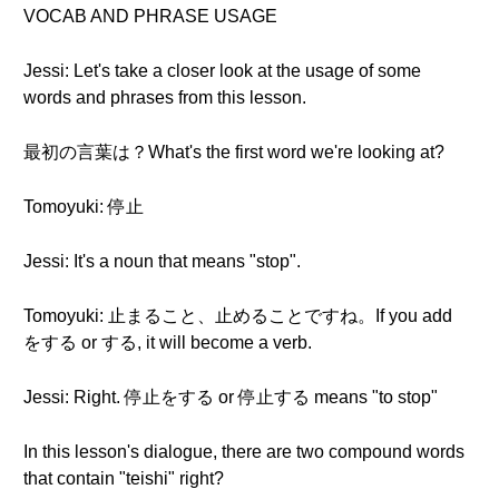
VOCAB AND PHRASE USAGE
Jessi: Let's take a closer look at the usage of some
words and phrases from this lesson.
最初の言葉は？What's the first word we're looking at?
Tomoyuki: 停止
Jessi: It's a noun that means "stop".
Tomoyuki: 止まること、止めることですね。If you add
をする or する, it will become a verb.
Jessi: Right. 停止をする or 停止する means "to stop"
In this lesson's dialogue, there are two compound words
that contain "teishi" right?