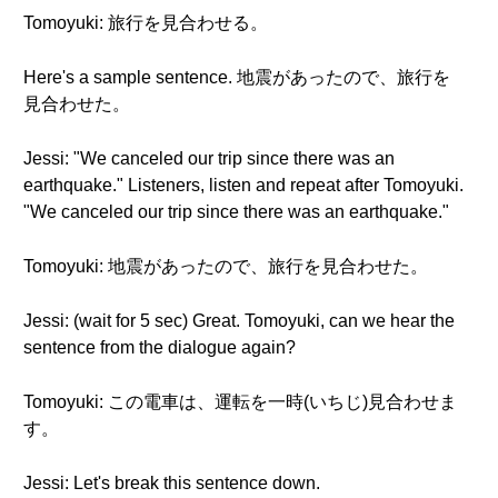
Tomoyuki: 旅行を見合わせる。
Here's a sample sentence. 地震があったので、旅行を
見合わせた。
Jessi: "We canceled our trip since there was an
earthquake." Listeners, listen and repeat after Tomoyuki.
"We canceled our trip since there was an earthquake."
Tomoyuki: 地震があったので、旅行を見合わせた。
Jessi: (wait for 5 sec) Great. Tomoyuki, can we hear the
sentence from the dialogue again?
Tomoyuki: この電車は、運転を一時(いちじ)見合わせま
す。
Jessi: Let's break this sentence down.