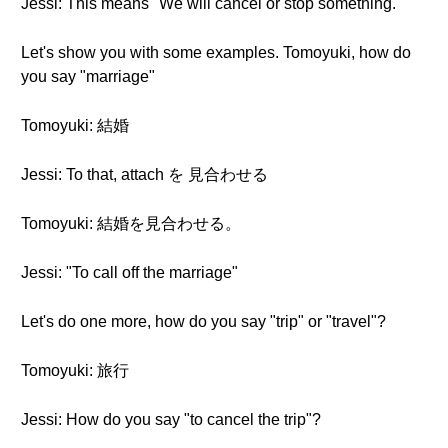
Jessi: This means "We will cancel or stop something."
Let's show you with some examples. Tomoyuki, how do
you say "marriage"
Tomoyuki: 結婚
Jessi: To that, attach を 見合わせる
Tomoyuki: 結婚を見合わせる。
Jessi: "To call off the marriage"
Let's do one more, how do you say "trip" or "travel"?
Tomoyuki: 旅行
Jessi: How do you say "to cancel the trip"?