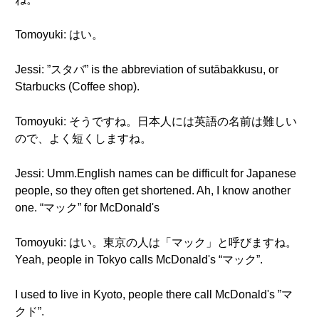
Tomoyuki: はい。
Jessi: ”スタバ” is the abbreviation of sutābakkusu, or
Starbucks (Coffee shop).
Tomoyuki: そうですね。日本人には英語の名前は難しい
ので、よく短くしますね。
Jessi: Umm.English names can be difficult for Japanese
people, so they often get shortened. Ah, I know another
one. “マック” for McDonald's
Tomoyuki: はい。東京の人は「マック」と呼びますね。
Yeah, people in Tokyo calls McDonald's “マック”.
I used to live in Kyoto, people there call McDonald's ”マ
クド”.