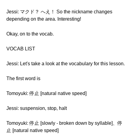
Jessi: マクド？ へえ！ So the nickname changes
depending on the area. Interesting!
Okay, on to the vocab.
VOCAB LIST
Jessi: Let's take a look at the vocabulary for this lesson.
The first word is
Tomoyuki: 停止 [natural native speed]
Jessi: suspension, stop, halt
Tomoyuki: 停止 [slowly - broken down by syllable]、停
止 [natural native speed]