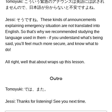
Tomoyuki: こういう緊急のアナウンスは英語には訳され
ませんので、日本語が分からないと不安ですよね。
Jessi: そうですね。These kinds of announcements
explaining emergency situation are not translated into
English. So that's why we recommended studying the
language used in them - if you understand what's being
said, you'll feel much more secure, and know what to
do!
All right, well that about wraps up this lesson.
Outro
Tomoyuki: では、また。
Jessi: Thanks for listening! See you next time.