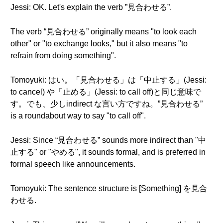
Jessi: OK. Let's explain the verb ”見合わせる”.
The verb “見合わせる” originally means "to look each
other" or "to exchange looks," but it also means "to
refrain from doing something".
Tomoyuki: はい。「見合わせる」は「中止する」(Jessi:
to cancel) や「止める」(Jessi: to call off)と同じ意味で
す。でも、少しindirect な言い方ですね。”見合わせる”
is a roundabout way to say "to call off".
Jessi: Since “見合わせる” sounds more indirect than "中
止する" or "やめる", it sounds formal, and is preferred in
formal speech like announcements.
Tomoyuki: The sentence structure is [Something] を見合
わせる.