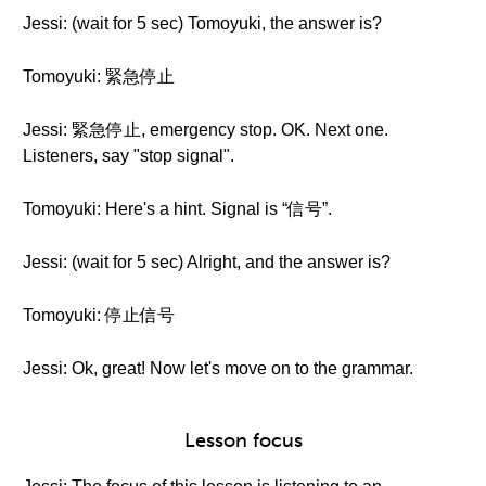
Jessi: (wait for 5 sec) Tomoyuki, the answer is?
Tomoyuki: 緊急停止
Jessi: 緊急停止, emergency stop. OK. Next one.
Listeners, say "stop signal".
Tomoyuki: Here's a hint. Signal is “信号”.
Jessi: (wait for 5 sec) Alright, and the answer is?
Tomoyuki: 停止信号
Jessi: Ok, great! Now let's move on to the grammar.
Lesson focus