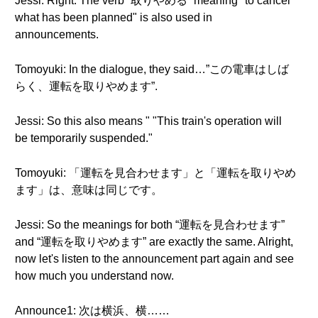
Jessi: Right. The verb “取りやめる” meaning "to cancel
what has been planned" is also used in
announcements.
Tomoyuki: In the dialogue, they said…”この電車はしば
らく、運転を取りやめます”.
Jessi: So this also means " "This train's operation will
be temporarily suspended."
Tomoyuki: 「運転を見合わせます」と「運転を取りやめ
ます」は、意味は同じです。
Jessi: So the meanings for both “運転を見合わせます”
and “運転を取りやめます” are exactly the same. Alright,
now let's listen to the announcement part again and see
how much you understand now.
Announce1: 次は横浜、横……