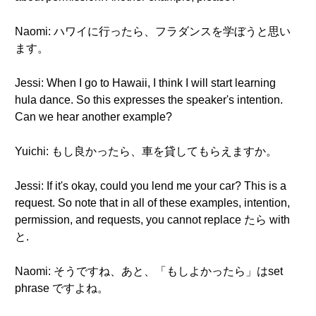
Naomi: ハワイに行ったら、フラダンスを学ぼうと思い
ます。
Jessi: When I go to Hawaii, I think I will start learning
hula dance. So this expresses the speaker's intention.
Can we hear another example?
Yuichi: もし良かったら、車を貸してもらえますか。
Jessi: If it's okay, could you lend me your car? This is a
request. So note that in all of these examples, intention,
permission, and requests, you cannot replace たら with
と.
Naomi: そうですね、あと、「もしよかったら」はset
phrase ですよね。