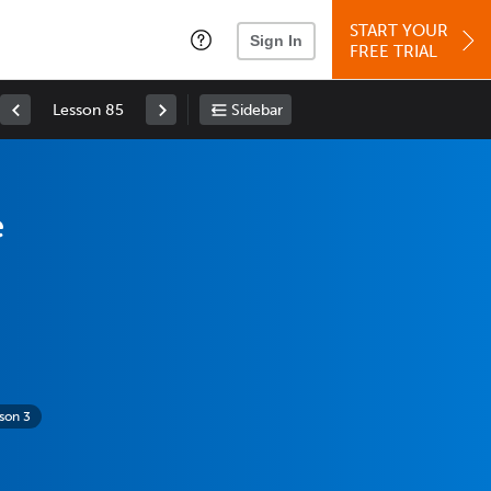
START YOUR
Sign In
FREE TRIAL
Lesson 85
Sidebar
e
son 3