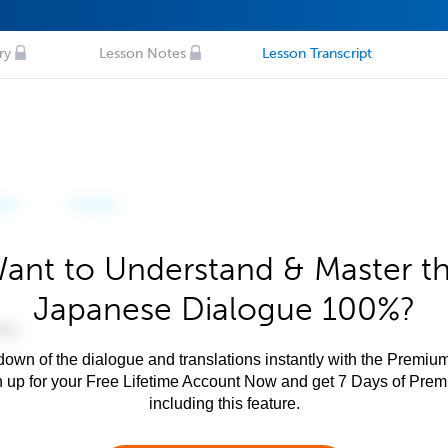
ry
Lesson Notes
Lesson Transcript
ant to Understand & Master t
Japanese Dialogue 100%?
own of the dialogue and translations instantly with the Premium
n up for your Free Lifetime Account Now and get 7 Days of Pre
including this feature.