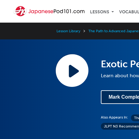
LESSONS
VOCABU
Lesson Library
The Path to Advanced Japane
Exotic P
Learn about how
Mark Comple
Also Appears In:
Th
JLPT N3 Recommen