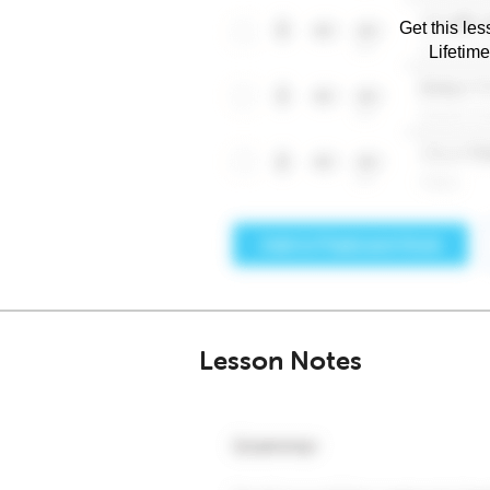
Get this les
Lifetim
Lesson Notes