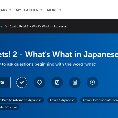
LARY
MY TEACHER
MORE
se
Exotic Pets! 2 - What's What in Japanese
ets! 2 - What's What in Japanes
 to ask questions beginning with the word "what"
te
e Path to Advanced Japanese
Level 3 Japanese
Lower Intermediate Sea
ded Course