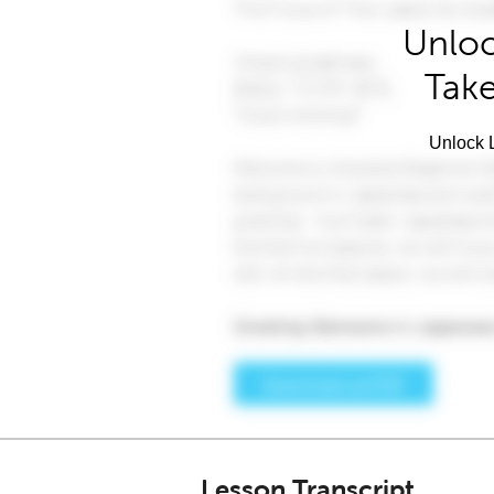
Unloc
Take
Unlock L
Lesson Transcript