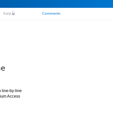
Kanji
Comments
he
 line-by-line
mium Access