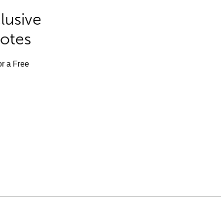
lusive
Notes
or a Free