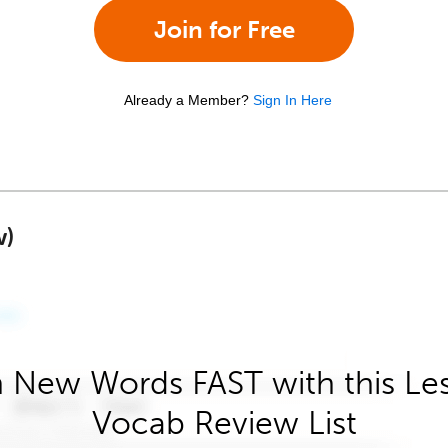
Join for Free
Already a Member?
Sign In Here
w)
 New Words FAST with this Le
Vocab Review List