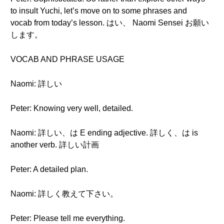
to insult Yuchi, let’s move on to some phrases and
vocab from today’s lesson. はい、 Naomi Sensei お願い
します。
VOCAB AND PHRASE USAGE
Naomi: 詳しい
Peter: Knowing very well, detailed.
Naomi: 詳しい、は E ending adjective. 詳しく、は is
another verb. 詳しい計画
Peter: A detailed plan.
Naomi: 詳しく教えて下さい。
Peter: Please tell me everything.