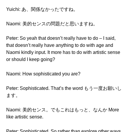
Yuichi: あ、関係なかったですね。
Naomi: 美的センスの問題だと思いますね。
Peter: So yeah that doesn’t really have to do – I said,
that doesn’t really have anything to do with age and
Naomi kindly input. It more has to do with artistic sense
or should I keep going?
Naomi: How sophisticated you are?
Peter: Sophisticated. That’s the word もう一度お願いし
ます。
Naomi: 美的センス。でもこれはもっと、なんか More
like artistic sense.
Peter: Sophisticated. So rather than explore other ways