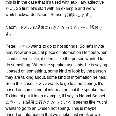
this is in the case that it’s used with auxiliary adjective
たい. So first let’s start with an example and we will
work backwards. Naomi Sensei お願いします。
Naomi: トオルも温泉に行きたがってたから、誘おう
よ。
Peter: トオル wants to go to hot springs. So let’s invite
him. Now one crucial piece of information I left out when
I said it seems like, it seems like the person wanted to
do something. When the speaker uses this, he is saying
it based on something, some kind of look by the person
they are talking about, some kind of information he has.
So in this case, トオル wants to go to a hot spring. It’s
based on some kind of information that the speaker has.
To kind of put it in an example, if I say to Naomi Sensei
ユウイチも温泉に行きたがっている it seems like Yuchi
wants to go to an Onsen hot spring. This is maybe
based on information that we spoke last week or we