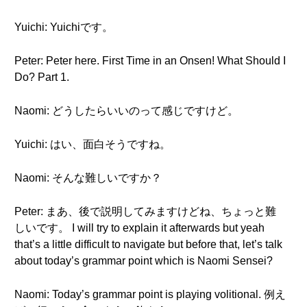
Yuichi: Yuichiです。
Peter: Peter here. First Time in an Onsen! What Should I
Do? Part 1.
Naomi: どうしたらいいのって感じですけど。
Yuichi: はい、面白そうですね。
Naomi: そんな難しいですか？
Peter: まあ、後で説明してみますけどね、ちょっと難
しいです。 I will try to explain it afterwards but yeah
that’s a little difficult to navigate but before that, let’s talk
about today’s grammar point which is Naomi Sensei?
Naomi: Today’s grammar point is playing volitional. 例え