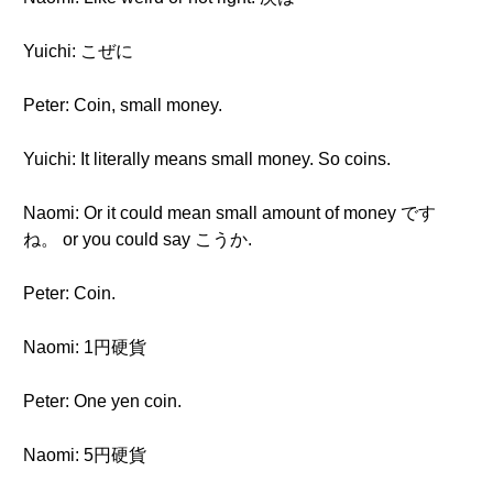
Yuichi: こぜに
Peter: Coin, small money.
Yuichi: It literally means small money. So coins.
Naomi: Or it could mean small amount of money です
ね。 or you could say こうか.
Peter: Coin.
Naomi: 1円硬貨
Peter: One yen coin.
Naomi: 5円硬貨