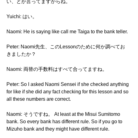
い、とか言ってますからね。
Yuichi: はい。
Naomi: He is saying like call me Taiga to the bank teller.
Peter: Naomi先生、このLessonのために何か調べてお
きましたか？
Naomi: 両替の手数料はすべて合ってますね。
Peter: So I asked Naomi Sensei if she checked anything
for like if she did any fact checking for this lesson and so
all these numbers are correct.
Naomi: そうですね。 At least at the Misui Sumitomo
bank. So every bank has different rule. So if you go to
Mizuho bank and they might have different rule.