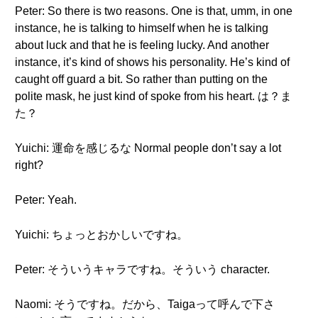
Peter: So there is two reasons. One is that, umm, in one
instance, he is talking to himself when he is talking
about luck and that he is feeling lucky. And another
instance, it’s kind of shows his personality. He’s kind of
caught off guard a bit. So rather than putting on the
polite mask, he just kind of spoke from his heart. は？ま
た？
Yuichi: 運命を感じるな Normal people don’t say a lot
right?
Peter: Yeah.
Yuichi: ちょっとおかしいですね。
Peter: そういうキャラですね。そういう character.
Naomi: そうですね。だから、Taigaって呼んで下さ