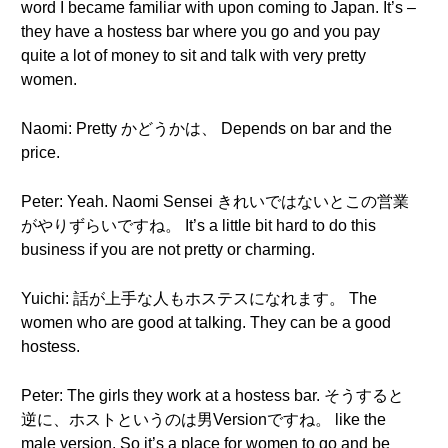
word I became familiar with upon coming to Japan. It’s –
they have a hostess bar where you go and you pay
quite a lot of money to sit and talk with very pretty
women.
Naomi: Pretty かどうかは、 Depends on bar and the
price.
Peter: Yeah. Naomi Sensei きれいではないとこの営業
がやりずらいですね。 It’s a little bit hard to do this
business if you are not pretty or charming.
Yuichi: 話が上手な人もホステスになれます。 The
women who are good at talking. They can be a good
hostess.
Peter: The girls they work at a hostess bar. そうすると
逆に、ホストというのは男Versionですね。 like the
male version. So it’s a place for women to go and be