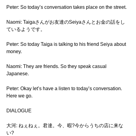
Peter: So today’s conversation takes place on the street.
Naomi: Taigaさんがお友達のSeiyaさんとお金の話をし
ているようです。
Peter: So today Taiga is talking to his friend Seiya about
money.
Naomi: They are friends. So they speak casual
Japanese.
Peter: Okay let’s have a listen to today’s conversation.
Here we go.
DIALOGUE
大河: ねぇねぇ。君達。今、暇?今からうちの店に来な
い?