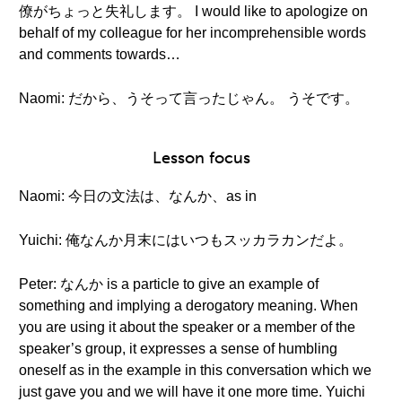
僚がちょっと失礼します。 I would like to apologize on
behalf of my colleague for her incomprehensible words
and comments towards…
Naomi: だから、うそって言ったじゃん。 うそです。
Lesson focus
Naomi: 今日の文法は、なんか、as in
Yuichi: 俺なんか月末にはいつもスッカラカンだよ。
Peter: なんか is a particle to give an example of
something and implying a derogatory meaning. When
you are using it about the speaker or a member of the
speaker’s group, it expresses a sense of humbling
oneself as in the example in this conversation which we
just gave you and we will have it one more time. Yuichi