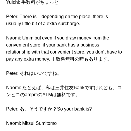
Yuichi: 手数料がちょっと
Peter: There is – depending on the place, there is
usually little bit of a extra surcharge.
Naomi: Umm but even if you draw money from the
convenient store, if your bank has a business
relationship with that convenient store, you don’t have to
pay any extra money. 手数料無料の時もあります。
Peter: それはいいですね。
Naomi: たとえば、私は三井住友Bankですけれども、コ
ンビニのampmのATMは無料です。
Peter: あ、そうですか？So your bank is?
Naomi: Mitsui Sumitomo