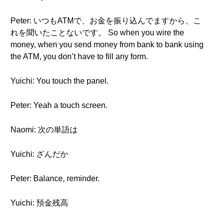
Peter: いつもATMで、お金を振り込んでますから、こ
れを聞いたことないです。 So when you wire the
money, when you send money from bank to bank using
the ATM, you don’t have to fill any form.
Yuichi: You touch the panel.
Peter: Yeah a touch screen.
Naomi: 次の単語は
Yuichi: ざんだか
Peter: Balance, reminder.
Yuichi: 預金残高