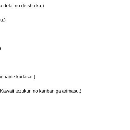
i no de shō ka,)
.)
)
ide kudasai.)
zukuri no kanban ga arimasu.)