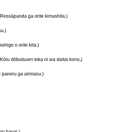
da ga orite kimashita.)
u.)
 o orite kita.)
tsuen toka ni wa daitai kono,)
ru ga arimasu.)
hayai.)