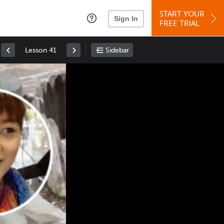
START YOUR
Sign In
FREE TRIAL
Lesson 41
Sidebar
Space
: Play/Pause
Up
: Increase Volume
Down
: Decrease Volume