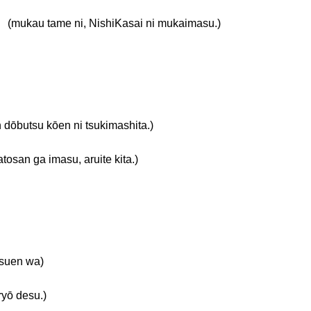
ame ni, NishiKasai ni mukaimasu.)
u kōen ni tsukimashita.)
 imasu, aruite kita.)
uen wa)
ō desu.)