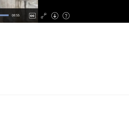
Left
: Skip Back
Right
: Skip Forward
08:55
F
: Toggle Fullscreen
M
: Mute/Unmute