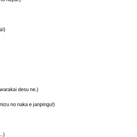
!)
akai desu ne.)
 no naka e janpingu!)
…)