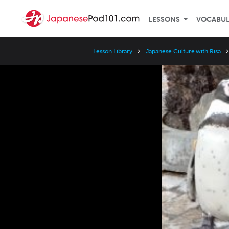
LESSONS
VOCABU
Lesson Library
Japanese Culture with Risa
Video
Player
Speed
3x
2x