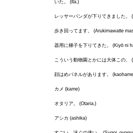
いた。 (Ita.)
レッサーパンダが下りてきました。 (Ressāpan
歩き回ってます。 (Arukimawatte mas
器用に梯子を下りてきた。 (Kiyō ni hashigo
こういう動物園とかには大体この、 (Kōiu dōbu
顔はめパネルがあります。 (kaohame pane
カメ (kame)
オタリア。 (Otaria.)
アシカ (ashika)
すごい、泳ぐの速い。 (Sugoi, oyoguno 