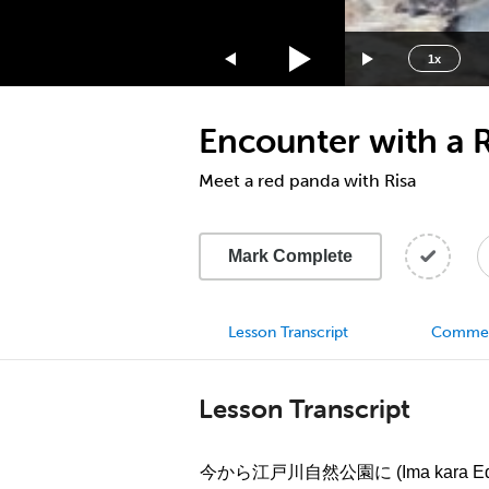
1.75x
1.5x
1x
1.25x
1x
Encounter with a 
0.75x
0.5x
Meet a red panda with Risa
Mark Complete
Lesson Transcript
Comme
Lesson Transcript
今から江戸川自然公園に (Ima kara Edoga