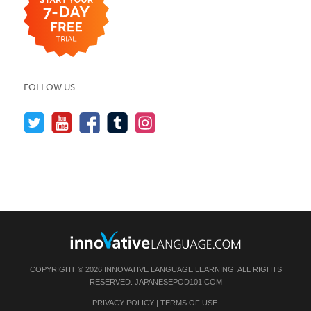
FOLLOW US
COPYRIGHT © 2026 INNOVATIVE LANGUAGE LEARNING. ALL RIGHTS
RESERVED.
JAPANESEPOD101.COM
PRIVACY POLICY
|
TERMS OF USE
.