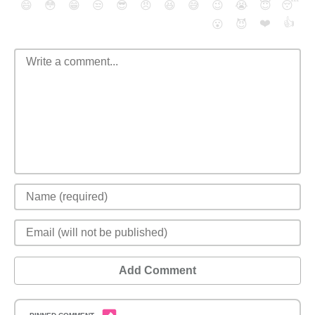
😄
😳
😁
😒
😎
😠
😆
😅
😉
😭
😇
😴
❤️
👍
😮
😈
Add Comment