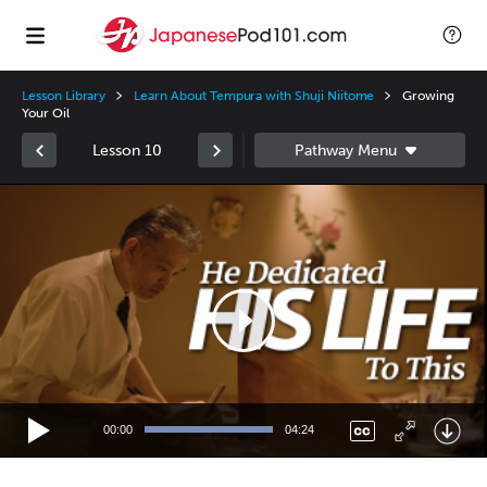
Lesson Library
Learn About Tempura with Shuji Niitome
Growing
Your Oil
Lesson 10
Video
Player
00:00
04:24