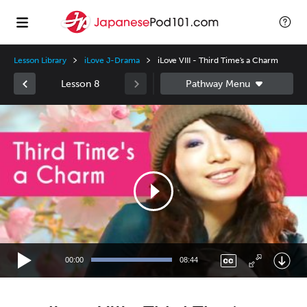
Lesson Library
iLove J-Drama
iLove VIII - Third Time's a Charm
Lesson 8
Video
Player
00:00
08:44