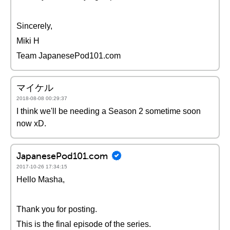
Sincerely,
Miki H
Team JapanesePod101.com
マイケル
2018-08-08 00:29:37
I think we'll be needing a Season 2 sometime soon
now xD.
JapanesePod101.com
2017-10-26 17:34:15
Hello Masha,
Thank you for posting.
This is the final episode of the series.