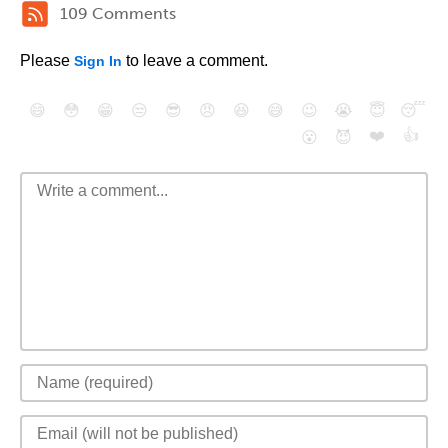
109 Comments
Please
to leave a comment.
Sign In
😄
😳
😁
😒
😎
😠
😆
😅
😉
😭
😇
😴
❤️
👍
😮
😈