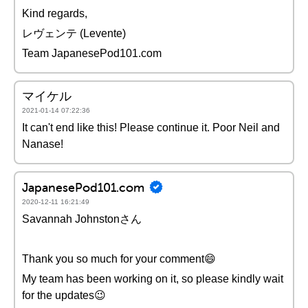
Kind regards,
レヴェンテ (Levente)
Team JapanesePod101.com
マイケル
2021-01-14 07:22:36
It can't end like this! Please continue it. Poor Neil and
Nanase!
JapanesePod101.com
2020-12-11 16:21:49
Savannah Johnstonさん
Thank you so much for your comment😄
My team has been working on it, so please kindly wait
for the updates😉