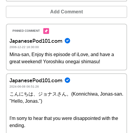
Add Comment
JapanesePod101.com
2006-12-22 18:30:00
Mina-san, Enjoy this episode of iLove, and have a
great weekend! Yoroshiku onegai shimasu!
JapanesePod101.com
2024-06-08 06:51:26
こんにちは、ジョナスさん。(Konnichiwa, Jonas-san.
"Hello, Jonas.")
I'm sorry to hear that you were disappointed with the
ending.