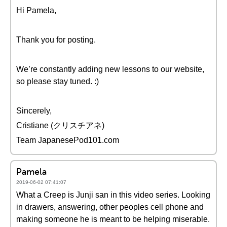
Hi Pamela,
Thank you for posting.
We’re constantly adding new lessons to our website,
so please stay tuned. :)
Sincerely,
Cristiane (クリスチアネ)
Team JapanesePod101.com
Pamela
2019-06-02 07:41:07
What a Creep is Junji san in this video series. Looking
in drawers, answering, other peoples cell phone and
making someone he is meant to be helping miserable.