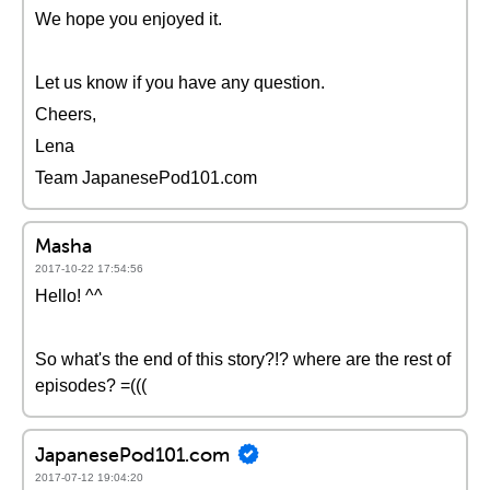
We hope you enjoyed it.
Let us know if you have any question.
Cheers,
Lena
Team JapanesePod101.com
Masha
2017-10-22 17:54:56
Hello! ^^
So what's the end of this story?!? where are the rest of
episodes? =(((
JapanesePod101.com
2017-07-12 19:04:20