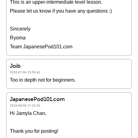
This is an upper-intermediate level lesson.
Please let us know if you have any questions :)
Sincerely
Ryoma
Team JapanesePod101.com
Joib
2020-07-06 15:50:41
Too in depth not for beginners.
JapanesePod101.com
2019-08-09 17:31:52
Hi Jamyla Chan,
Thank you for posting!