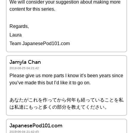
We will consider your suggestion about making more
content for this series.
Regards,
Laura
Team JapanesePod101.com
Jamyla Chan
2019-06-25 04:21:42
Please give us more parts I know it’s been years since
you’ve made this but I’d like it to go on.
あなたがこれを作ってから何年も経っていることを私
は私達にもっと多くの部分を教えてください。
JapanesePod101.com
2019-06-04 21:42:45