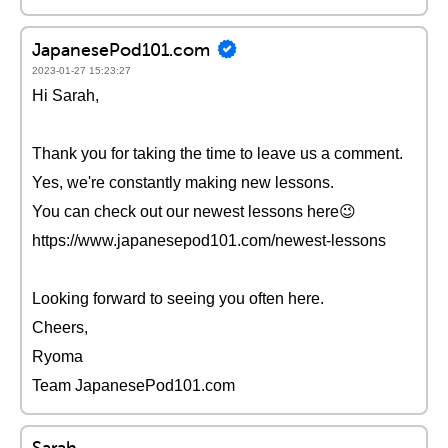
JapanesePod101.com
2023-01-27 15:23:27
Hi Sarah,
Thank you for taking the time to leave us a comment.
Yes, we're constantly making new lessons.
You can check out our newest lessons here😉
https://www.japanesepod101.com/newest-lessons
Looking forward to seeing you often here.
Cheers,
Ryoma
Team JapanesePod101.com
Sarah