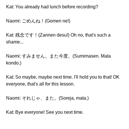
Kat: You already had lunch before recording?
Naomi: ごめんね！(Gomen ne!)
Kat: 残念です！(Zannen desu!) Oh no, that's such a
shame...
Naomi: すみません。また今度。(Sumimasen. Mata
kondo.)
Kat: So maybe, maybe next time. I'll hold you to that! OK
everyone, that's all for this lesson.
Naomi: それじゃ、また。(Soreja, mata.)
Kat: Bye everyone! See you next time.