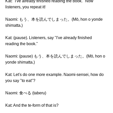
Kat: "I've already finished reading the book." Now
listeners, you repeat it!
Naomi: もう、本を読んでしまった。(Mō, hon o yonde
shimatta.)
Kat: (pause). Listeners, say "I've already finished
reading the book."
Naomi: (pause) もう、本を読んでしまった。(Mō, hon o
yonde shimatta.)
Kat: Let's do one more example. Naomi-sensei, how do
you say "to eat"?
Naomi: 食べる (taberu)
Kat: And the te-form of that is?