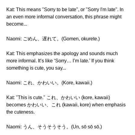
Kat: This means "Sorry to be late", or "Sorry I'm late". In
an even more informal conversation, this phrase might
become...
Naomi: ごめん、遅れて。(Gomen, okurete.)
Kat: This emphasizes the apology and sounds much
more informal. It’s like ‘Sorry… I’m late.’ If you think
something is cute, you say...
Naomi: これ、かわいい。(Kore, kawaii.)
Kat: "This is cute." これ、かわいい (kore, kawaii)
becomes かわいい、これ (kawaii, kore) when emphasis
the cuteness.
Naomi: うん、そうそうそう。(Un, sō sō sō.)