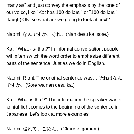
many as" and just convey the emphasis by the tone of
our voice, like "Kat has 100 dollars." or "100 dollars."
(laugh) OK, so what are we going to look at next?
Naomi: なんですか、それ。(Nan desu ka, sore.)
Kat: "What -is- that?" In informal conversation, people
will often switch the word order to emphasize different
parts of the sentence. Just as we do in English.
Naomi: Right. The original sentence was… それはなん
ですか。(Sore wa nan desu ka.)
Kat: "What is that?" The information the speaker wants
to highlight comes to the beginning of the sentence in
Japanese. Let's look at more examples.
Naomi: 遅れて、ごめん。(Okurete, gomen.)