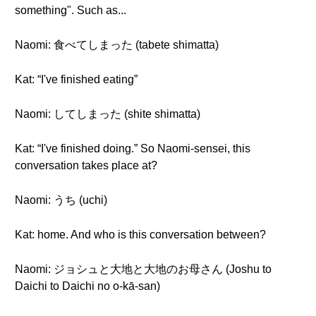
something". Such as...
Naomi: 食べてしまった (tabete shimatta)
Kat: “I've finished eating”
Naomi: してしまった (shite shimatta)
Kat: “I've finished doing.” So Naomi-sensei, this
conversation takes place at?
Naomi: うち (uchi)
Kat: home. And who is this conversation between?
Naomi: ジョシュと大地と大地のお母さん (Joshu to
Daichi to Daichi no o-kā-san)