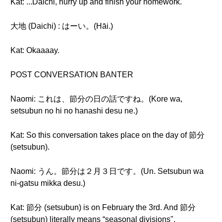
Kat: ...Daichi, hurry up and finish your homework.
大地 (Daichi) : はーい。(Hāi.)
Kat: Okaaaay.
POST CONVERSATION BANTER
Naomi: これは、節分の日の話ですね。(Kore wa,
setsubun no hi no hanashi desu ne.)
Kat: So this conversation takes place on the day of 節分
(setsubun).
Naomi: うん。節分は２月３日です。(Un. Setsubun wa
ni-gatsu mikka desu.)
Kat: 節分 (setsubun) is on February the 3rd. And 節分
(setsubun) literally means “seasonal divisions".