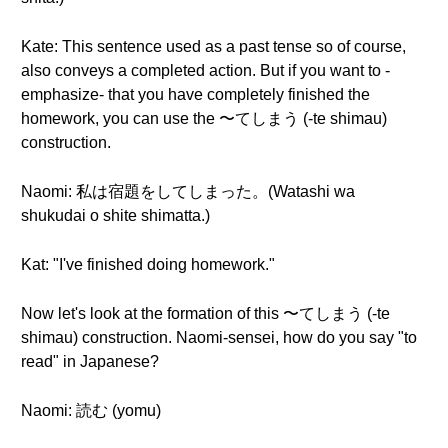
Kate: This sentence used as a past tense so of course,
also conveys a completed action. But if you want to -
emphasize- that you have completely finished the
homework, you can use the 〜てしまう (-te shimau)
construction.
Naomi: 私は宿題をしてしまった。(Watashi wa
shukudai o shite shimatta.)
Kat: "I've finished doing homework."
Now let's look at the formation of this 〜てしまう (-te
shimau) construction. Naomi-sensei, how do you say "to
read" in Japanese?
Naomi: 読む (yomu)