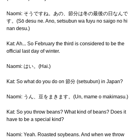
Naomi: そうですね。あの、節分は冬の最後の日なんで
す。(Sō desu ne. Ano, setsubun wa fuyu no saigo no hi
nan desu.)
Kat: Ah... So February the third is considered to be the
official last day of winter.
Naomi: はい。(Hai.)
Kat: So what do you do on 節分 (setsubun) in Japan?
Naomi: うん、豆をまきます。(Un, mame o makimasu.)
Kat: So you throw beans? What kind of beans? Does it
have to be a special kind?
Naomi: Yeah. Roasted soybeans. And when we throw