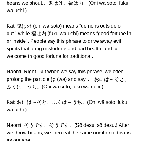
beans we shout… 鬼は外、福は内。(Oni wa soto, fuku
wa uchi.)
Kat: 鬼は外 (oni wa soto) means “demons outside or
out," while 福は内 (fuku wa uchi) means “good fortune in
or inside". People say this phrase to drive away evil
spirits that bring misfortune and bad health, and to
welcome in good fortune for traditional.
Naomi: Right. But when we say this phrase, we often
prolong the particle は (wa) and say... おには～そと、
ふくは～うち。(Oni wā soto, fuku wā uchi.)
Kat: おには～そと、ふくは～うち。(Oni wā soto, fuku
wā uchi.)
Naomi: そうです、そうです。(Sō desu, sō desu.) After
we throw beans, we then eat the same number of beans
as our age.