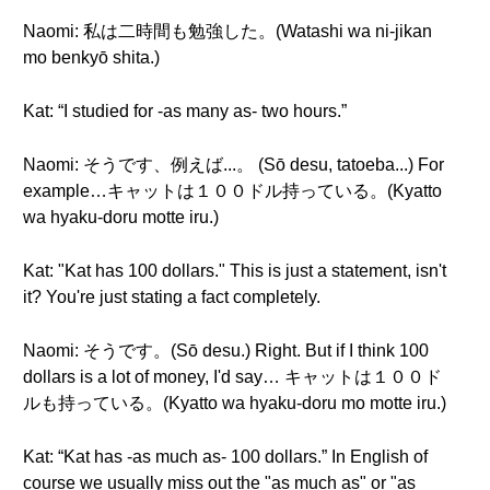
Naomi: 私は二時間も勉強した。(Watashi wa ni-jikan
mo benkyō shita.)
Kat: “I studied for -as many as- two hours.”
Naomi: そうです、例えば...。 (Sō desu, tatoeba...) For
example…キャットは１００ドル持っている。(Kyatto
wa hyaku-doru motte iru.)
Kat: "Kat has 100 dollars." This is just a statement, isn't
it? You're just stating a fact completely.
Naomi: そうです。(Sō desu.) Right. But if I think 100
dollars is a lot of money, I'd say… キャットは１００ド
ルも持っている。(Kyatto wa hyaku-doru mo motte iru.)
Kat: “Kat has -as much as- 100 dollars.” In English of
course we usually miss out the "as much as" or "as