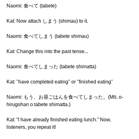
Naomi: 食べて (tabete)
Kat: Now attach しまう (shimau) to it.
Naomi: 食べてしまう (tabete shimau)
Kat: Change this into the past tense...
Naomi: 食べてしまった (tabete shimatta)
Kat: "have completed eating" or "finished eating"
Naomi: もう、お昼ごはんを食べてしまった。(Mō, o-
hirugohan o tabete shimatta.)
Kat: “I have already finished eating lunch.” Now,
listeners, you repeat it!