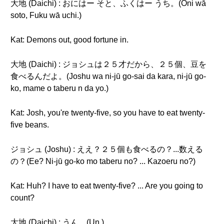
大地 (Daichi) : おにはー そと、ふくはー うち。(Oni wā
soto, Fuku wā uchi.)
Kat: Demons out, good fortune in.
大地 (Daichi) : ジョシュは２５才だから、２５個、豆を
食べるんだよ。(Joshu wa ni-jū go-sai da kara, ni-jū go-
ko, mame o taberu n da yo.)
Kat: Josh, you're twenty-five, so you have to eat twenty-
five beans.
ジョシュ (Joshu) : ええ？２５個も食べるの？...数える
の？(Ee? Ni-jū go-ko mo taberu no? ... Kazoeru no?)
Kat: Huh? I have to eat twenty-five? ... Are you going to
count?
大地 (Daichi) : うん。(Un.)