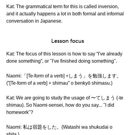
Kat: The grammatical term for this is called inversion,
and it actually happens a lot in both formal and informal
conversation in Japanese.
Lesson focus
Kat: The focus of this lesson is how to say “I've already
done something”, or "I've finished doing something".
Naomi:「[Te-form of a verb] +しまう」を勉強します。
(”[Te-form of a verb] + shimau” o benkyō shimasu.)
Kat: We are going to study the usage of 〜てしまう (-te
shimau). So Naomi-sensei, how do you say... "I did
homework"?
Naomi: 私は宿題をした。(Watashi wa shukudai o
shita.)