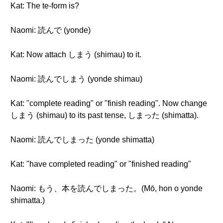
Kat: The te-form is?
Naomi: 読んで (yonde)
Kat: Now attach しまう (shimau) to it.
Naomi: 読んでしまう (yonde shimau)
Kat: "complete reading" or "finish reading". Now change
しまう (shimau) to its past tense, しまった (shimatta).
Naomi: 読んでしまった (yonde shimatta)
Kat: "have completed reading" or "finished reading"
Naomi: もう、本を読んでしまった。(Mō, hon o yonde
shimatta.)