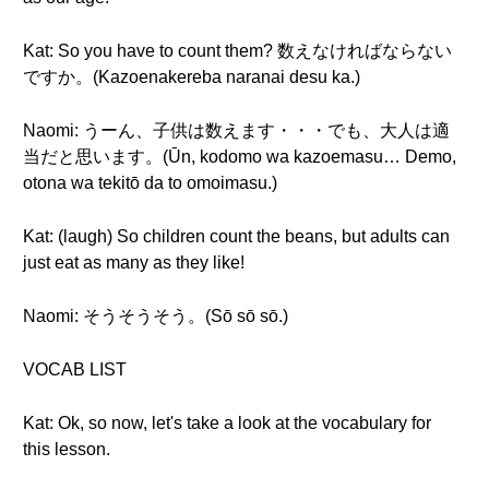
Kat: So you have to count them? 数えなければならない
ですか。(Kazoenakereba naranai desu ka.)
Naomi: うーん、子供は数えます・・・でも、大人は適
当だと思います。(Ūn, kodomo wa kazoemasu… Demo,
otona wa tekitō da to omoimasu.)
Kat: (laugh) So children count the beans, but adults can
just eat as many as they like!
Naomi: そうそうそう。(Sō sō sō.)
VOCAB LIST
Kat: Ok, so now, let's take a look at the vocabulary for
this lesson.