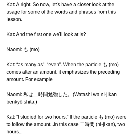
Kat: Alright. So now, let's have a closer look at the
usage for some of the words and phrases from this
lesson.
Kat: And the first one we'll look at is?
Naomi: も (mo)
Kat: “as many as”, “even”. When the particle も (mo)
comes after an amount, it emphasizes the preceding
amount. For example
Naomi: 私は二時間勉強した。(Watashi wa ni-jikan
benkyō shita.)
Kat: “I studied for two hours.” If the particle も (mo) were
to follow the amount...in this case 二時間 (ni-jikan), two
hours...