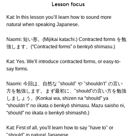
Lesson focus
Kat: In this lesson you’ll learn how to sound more
natural when speaking Japanese.
Naomi: 短い形。(Mijikai katachi.) Contracted forms を勉
強します。(“Contracted forms” o benkyō shimasu.)
Kat: Yes. We'll introduce contracted forms, or easy-to-
say forms.
Naomi: 今回は、自然な "should" や "shouldn't" の言い
方を勉強します。まず最初に、"should”の言い方を勉強
しましょう。(Konkai wa, shizen na “should” ya
“shouldn’t” no iikata o benkyō shimasu. Mazu saisho ni,
“should” no iikata o benkyō shimashō.)
Kat: First of all, you'll learn how to say "have to" or
"should" in natural Japanese.