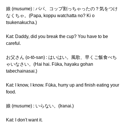
娘 (musume) : パパ、コップ割っちゃったの？気をつけ
なくちゃ。(Papa, koppu watchatta no? Ki o
tsukenakucha.)
Kat: Daddy, did you break the cup? You have to be
careful.
お父さん (o-tō-san) : はいはい。風歌、早くご飯食べち
ゃいなさい。(Hai hai. Fūka, hayaku gohan
tabechainasai.)
Kat: I know, I know. Fūka, hurry up and finish eating your
food.
娘 (musume) : いらない。(Iranai.)
Kat: I don't want it.