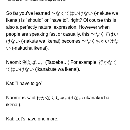
So far you’ve learned 〜なくてはいけない (-nakute wa
ikenai) is "should" or "have to", right? Of course this is
also a perfectly natural expression. However when
people are speaking fast or casually, this 〜なくてはい
けない (-nakute wa ikenai) becomes 〜なくちゃいけな
い (-nakucha ikenai).
Naomi: 例えば…。(Tatoeba…) For example, 行かなく
てはいけない (ikanakute wa ikenai).
Kat: "I have to go"
Naomi: is said 行かなくちゃいけない (ikanakucha
ikenai).
Kat: Let’s have one more.