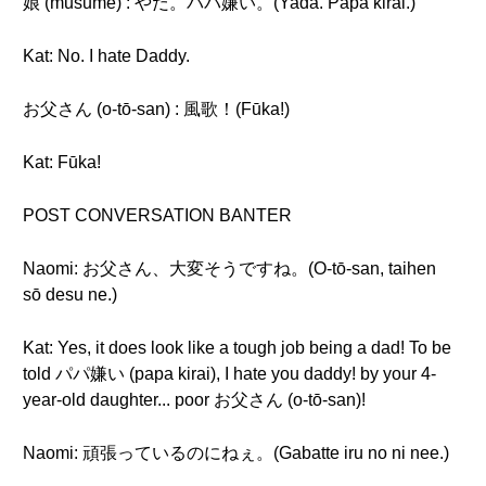
娘 (musume) : やだ。パパ嫌い。(Yada. Papa kirai.)
Kat: No. I hate Daddy.
お父さん (o-tō-san) : 風歌！(Fūka!)
Kat: Fūka!
POST CONVERSATION BANTER
Naomi: お父さん、大変そうですね。(O-tō-san, taihen
sō desu ne.)
Kat: Yes, it does look like a tough job being a dad! To be
told パパ嫌い (papa kirai), I hate you daddy! by your 4-
year-old daughter... poor お父さん (o-tō-san)!
Naomi: 頑張っているのにねぇ。(Gabatte iru no ni nee.)