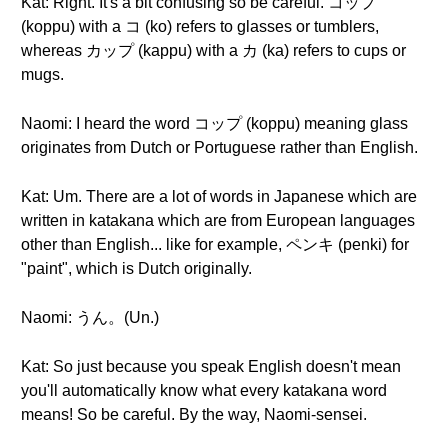
Kat: Right. It's a bit confusing so be careful. コップ
(koppu) with a コ (ko) refers to glasses or tumblers,
whereas カップ (kappu) with a カ (ka) refers to cups or
mugs.
Naomi: I heard the word コップ (koppu) meaning glass
originates from Dutch or Portuguese rather than English.
Kat: Um. There are a lot of words in Japanese which are
written in katakana which are from European languages
other than English... like for example, ペンキ (penki) for
"paint", which is Dutch originally.
Naomi: うん。(Un.)
Kat: So just because you speak English doesn't mean
you'll automatically know what every katakana word
means! So be careful. By the way, Naomi-sensei.