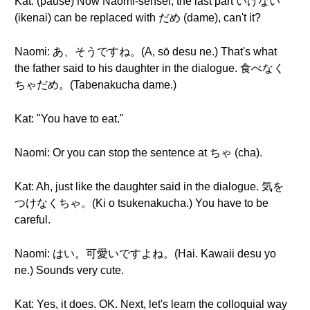
Kat: (pause) Now Naomi-sensei, the last part いけない
(ikenai) can be replaced with だめ (dame), can't it?
Naomi: あ、そうですね。(A, sō desu ne.) That's what
the father said to his daughter in the dialogue. 食べなく
ちゃだめ。(Tabenakucha dame.)
Kat: "You have to eat."
Naomi: Or you can stop the sentence at ちゃ (cha).
Kat: Ah, just like the daughter said in the dialogue. 気を
つけなくちゃ。(Ki o tsukenakucha.) You have to be
careful.
Naomi: はい。可愛いですよね。(Hai. Kawaii desu yo
ne.) Sounds very cute.
Kat: Yes, it does. OK. Next, let's learn the colloquial way