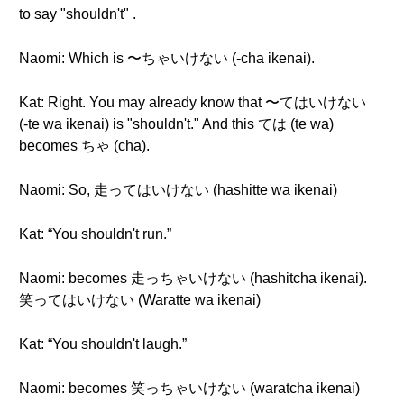
to say "shouldn't" .
Naomi: Which is 〜ちゃいけない (-cha ikenai).
Kat: Right. You may already know that 〜てはいけない
(-te wa ikenai) is "shouldn't." And this ては (te wa)
becomes ちゃ (cha).
Naomi: So, 走ってはいけない (hashitte wa ikenai)
Kat: “You shouldn't run.”
Naomi: becomes 走っちゃいけない (hashitcha ikenai).
笑ってはいけない (Waratte wa ikenai)
Kat: “You shouldn't laugh.”
Naomi: becomes 笑っちゃいけない (waratcha ikenai)