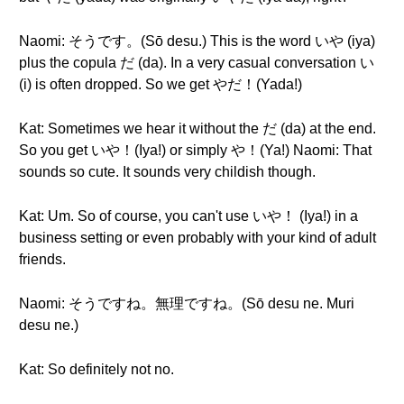
Naomi: そうです。(Sō desu.) This is the word いや (iya)
plus the copula だ (da). In a very casual conversation い
(i) is often dropped. So we get やだ！(Yada!)
Kat: Sometimes we hear it without the だ (da) at the end.
So you get いや！(Iya!) or simply や！(Ya!) Naomi: That
sounds so cute. It sounds very childish though.
Kat: Um. So of course, you can't use いや！ (Iya!) in a
business setting or even probably with your kind of adult
friends.
Naomi: そうですね。無理ですね。(Sō desu ne. Muri
desu ne.)
Kat: So definitely not no.