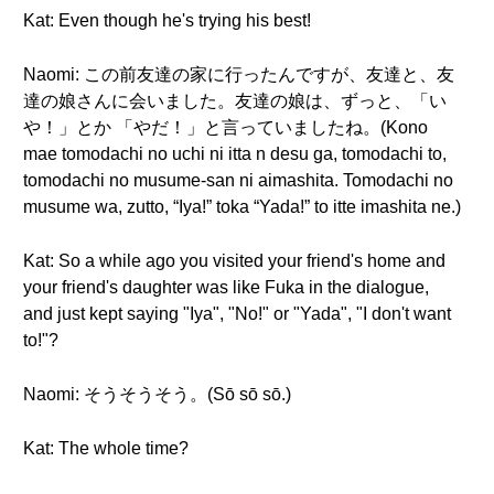
Kat: Even though he's trying his best!
Naomi: この前友達の家に行ったんですが、友達と、友
達の娘さんに会いました。友達の娘は、ずっと、「い
や！」とか 「やだ！」と言っていましたね。(Kono
mae tomodachi no uchi ni itta n desu ga, tomodachi to,
tomodachi no musume-san ni aimashita. Tomodachi no
musume wa, zutto, “Iya!” toka “Yada!” to itte imashita ne.)
Kat: So a while ago you visited your friend's home and
your friend's daughter was like Fuka in the dialogue,
and just kept saying "Iya", "No!" or "Yada", "I don't want
to!"?
Naomi: そうそうそう。(Sō sō sō.)
Kat: The whole time?