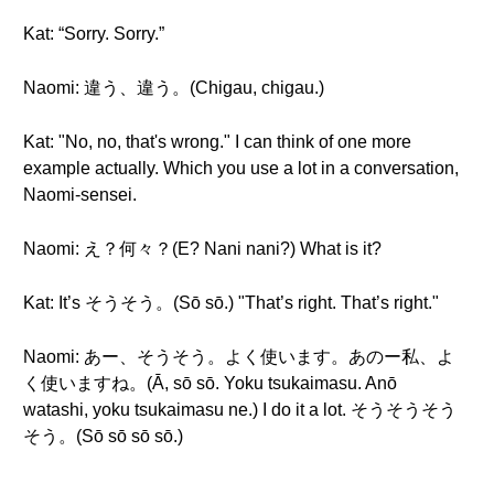
Kat: “Sorry. Sorry.”
Naomi: 違う、違う。(Chigau, chigau.)
Kat: "No, no, that's wrong." I can think of one more
example actually. Which you use a lot in a conversation,
Naomi-sensei.
Naomi: え？何々？(E? Nani nani?) What is it?
Kat: It’s そうそう。(Sō sō.) "That’s right. That’s right."
Naomi: あー、そうそう。よく使います。あのー私、よ
く使いますね。(Ā, sō sō. Yoku tsukaimasu. Anō
watashi, yoku tsukaimasu ne.) I do it a lot. そうそうそう
そう。(Sō sō sō sō.)