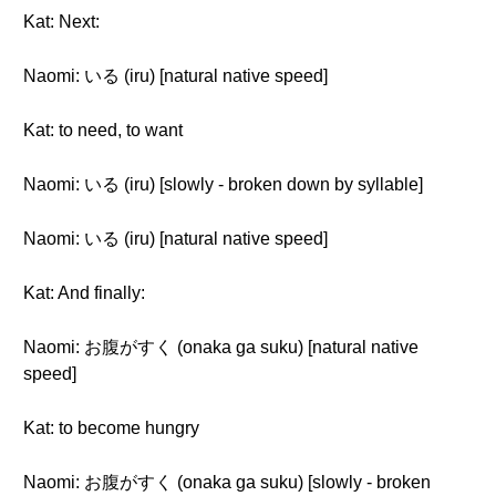
Kat: Next:
Naomi: いる (iru) [natural native speed]
Kat: to need, to want
Naomi: いる (iru) [slowly - broken down by syllable]
Naomi: いる (iru) [natural native speed]
Kat: And finally:
Naomi: お腹がすく (onaka ga suku) [natural native
speed]
Kat: to become hungry
Naomi: お腹がすく (onaka ga suku) [slowly - broken