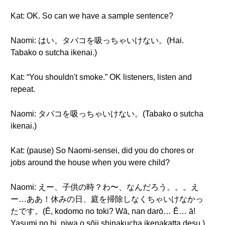
Kat: OK. So can we have a sample sentence?
Naomi: はい。タバコを吸っちゃいけない。(Hai.
Tabako o sutcha ikenai.)
Kat: “You shouldn't smoke.” OK listeners, listen and
repeat.
Naomi: タバコを吸っちゃいけない。(Tabako o sutcha
ikenai.)
Kat: (pause) So Naomi-sensei, did you do chores or
jobs around the house when you were child?
Naomi: えー、子供の時？わ〜、なんだろう。。。え
ー…ああ！休みの日、庭を掃除しなくちゃいけなかっ
たです。(Ē, kodomo no toki? Wā, nan darō… Ē… ā!
Yasumi no hi, niwa o sōji shinakucha ikenakatta desu.)