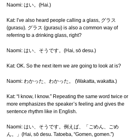
Naomi: はい。(Hai.)
Kat: I've also heard people calling a glass, グラス
(gurasu). グラス (gurasu) is also a common way of
referring to a drinking glass, right?
Naomi: はい、そうです。(Hai, sō desu.)
Kat: OK. So the next item we are going to look at is?
Naomi: わかった、わかった。 (Wakatta, wakatta.)
Kat: “I know, I know.” Repeating the same word twice or
more emphasizes the speaker’s feeling and gives the
sentence rhythm like in English.
Naomi: はい、そうです。例えば、「ごめん、ごめ
ん。」(Hai, sō desu. Tatoeba, “Gomen, gomen.”)