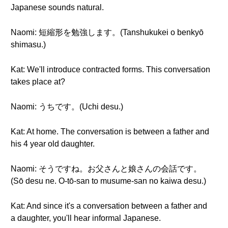
Japanese sounds natural.
Naomi: 短縮形を勉強します。(Tanshukukei o benkyō
shimasu.)
Kat: We'll introduce contracted forms. This conversation
takes place at?
Naomi: うちです。(Uchi desu.)
Kat: At home. The conversation is between a father and
his 4 year old daughter.
Naomi: そうですね。お父さんと娘さんの会話です。
(Sō desu ne. O-tō-san to musume-san no kaiwa desu.)
Kat: And since it's a conversation between a father and
a daughter, you'll hear informal Japanese.