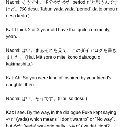
Naomi: そうです。多分やだやだ period だと思うんです
けど。(Sō desu. Tabun yada yada “period” da to omou n
desu kedo.)
Kat: I think 2 or 3 year-old have that quite commonly,
yeah.
Naomi: はい。まぁそれを見て、このダイアログを書き
ました。 (Hai. Mā sore o mite, kono daiarogu o
kakimashita.)
Kat: Ah! So you were kind of inspired by your friend's
daughter then.
Naomi: はい、そうです。(Hai, sō desu.)
Kat: I see. By the way, in the dialogue Fuka kept saying
やだ (yada) which means "I don't want to" or "No way",
but やだ (yada) was originally いやだ (iya da), right?