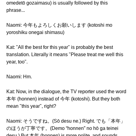
omedetō gozaimasu) is usually followed by this
phrase...
Naomi: 今年もよろしくお願いします (kotoshi mo
yoroshiku onegai shimasu)
Kat: "All the best for this year" is probably the best
translation. Literally it means "Please treat me well this
year, too".
Naomi: Hm.
Kat: Now, in the dialogue, the TV reporter used the word
本年 (honnen) instead of 今年 (kotoshi). But they both
mean "this year", right?
Naomi: そうですね。(Sō desu ne.) Right. でも「本年」
のほうが丁寧です。(Demo “honnen” no hō ga teinei
desu.) But 本年 (honnen) is more polite, and sounds