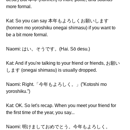
more formal.
Kat: So you can say 本年もよろしくお願いします
(honnen mo yoroshiku onegai shimasu) if you want to
be a bit more formal.
Naomi: はい。そうです。(Hai. Sō desu.)
Kat: And if you're talking to your friend or friends, お願い
します (onegai shimasu) is usually dropped.
Naomi: Right.「今年もよろしく。」(”Kotoshi mo
yoroshiku.”)
Kat: OK. So let's recap. When you meet your friend for
the first time of the year, you say...
Naomi: 明けましておめでとう。今年もよろしく。