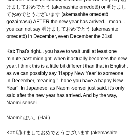
けましておめでとう (akemashite omedetō) or 明けまし
ておめでとうございます (akemashite omedetō
gozaimasu) AFTER the new year has arrived. I mean...
you can not say 明けましておめでとう (akemashite
omedetō) in December, even December the 31st!
Kat: That's right... you have to wait until at least one
minute past midnight, when it actually becomes the new
year. I think this is a little bit different than that in English,
as we can possibly say 'Happy New Year' to someone
in December, meaning "I hope you have a happy New
Year". In Japanese, as Naomi-sensei just said, it's only
said after the new year has arrived. And by the way,
Naomi-sensei.
Naomi: はい。(Hai.)
Kat: 明けましておめでとうございます (akemashite