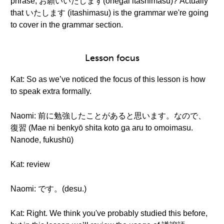
phrase, お願いいたします(onegai itashimasu)? Actually
that いたします (itashimasu) is the grammar we're going
to cover in the grammar section.
Lesson focus
Kat: So as we’ve noticed the focus of this lesson is how
to speak extra formally.
Naomi: 前に勉強したことがあると思います。なので、
復習 (Mae ni benkyō shita koto ga aru to omoimasu.
Nanode, fukushū)
Kat: review
Naomi: です。(desu.)
Kat: Right. We think you've probably studied this before,