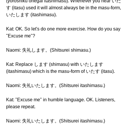
(yoroshiku onegai itashimasu). Whenever you hear いた
す (itasu) used it will almost always be in the masu-form,
いたします (itashimasu).
Kat: OK. So let's do one more exercise. How do you say
"Excuse me"?
Naomi: 失礼します。(Shitsurei shimasu.)
Kat: Replace します (shimasu) with いたします
(itashimasu) which is the masu-form of いたす (itasu).
Naomi: 失礼いたします。(Shitsurei itashimasu.)
Kat: "Excuse me" in humble language. OK. Listeners,
please repeat.
Naomi: 失礼いたします。(Shitsurei itashimasu.)