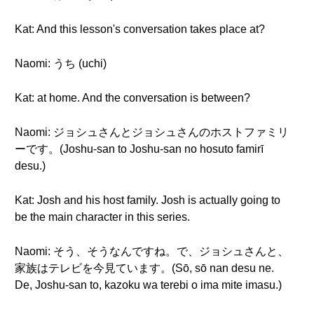
Kat: And this lesson's conversation takes place at?
Naomi: うち (uchi)
Kat: at home. And the conversation is between?
Naomi: ジョシュさんとジョシュさんのホストファミリ
ーです。(Joshu-san to Joshu-san no hosuto famirī
desu.)
Kat: Josh and his host family. Josh is actually going to
be the main character in this series.
Naomi: そう、そうなんですね。で、ジョシュさんと、
家族はテレビを今見ています。(Sō, sō nan desu ne.
De, Joshu-san to, kazoku wa terebi o ima mite imasu.)