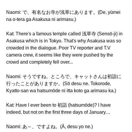
Naomi: で、有名なお寺が浅草にあります。(De, yūmei
na o-tera ga Asakusa ni arimasu.)
Kat: There's a famous temple called 浅草寺 (Sensō-ji) in
Asakusa which is in Tokyo. That's why Asakusa was so
crowded in the dialogue. Poor TV reporter and T.V
camera crew, it seems like they were pushed by the
crowd and completely fell over...
Naomi: そうですね。ところで、キャットさんは初詣に
行ったことがありますか。(Sō desu ne. Tokorode,
Kyatto-san wa hatsumōde ni itta koto ga arimasu ka.)
Kat: Have I ever been to 初詣 (hatsumōde)? I have
indeed, but not on the first three days of January…
Naomi: あ～、ですよね。(Ā, desu yo ne.)