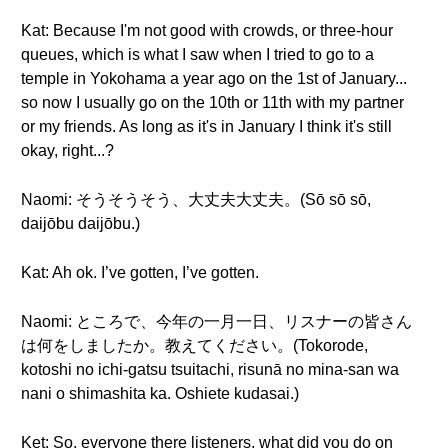
Kat: Because I'm not good with crowds, or three-hour
queues, which is what I saw when I tried to go to a
temple in Yokohama a year ago on the 1st of January...
so now I usually go on the 10th or 11th with my partner
or my friends. As long as it's in January I think it's still
okay, right...?
Naomi: そうそうそう、大丈夫大丈夫。(Sō sō sō,
daijōbu daijōbu.)
Kat: Ah ok. I’ve gotten, I’ve gotten.
Naomi: ところで、今年の一月一日、リスナーの皆さん
は何をしましたか。教えてください。(Tokorode,
kotoshi no ichi-gatsu tsuitachi, risunā no mina-san wa
nani o shimashita ka. Oshiete kudasai.)
Ket: So, everyone there listeners, what did you do on