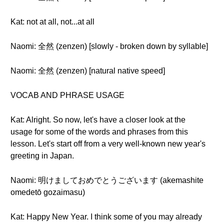
Kat: not at all, not...at all
Naomi: 全然 (zenzen) [slowly - broken down by syllable]
Naomi: 全然 (zenzen) [natural native speed]
VOCAB AND PHRASE USAGE
Kat: Alright. So now, let's have a closer look at the
usage for some of the words and phrases from this
lesson. Let's start off from a very well-known new year's
greeting in Japan.
Naomi: 明けましておめでとうございます (akemashite
omedetō gozaimasu)
Kat: Happy New Year. I think some of you may already