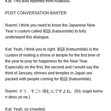
Kat: This was reported from Asakusa.
POST CONVERSATION BANTER
Naomi: I think you need to know the Japanese New
Year’s custom called 初詣 (hatsumōde) to fully
understand this dialogue.
Kat: Yeah, I think you're right. 初詣 (hatsumōde) is the
custom of visiting a shrine or temple for the first time of
the year to pray for happiness for the New Year.
Especially on the first, the second and I would say the
third of January, shrines and temples in Japan are
packed with people coming for 初詣 (hatsumōde).
Naomi: そう、すごい混むんですよね。(Sō, sugoi komu
n desu yo ne.)
Kat: Yeah, so crowded.