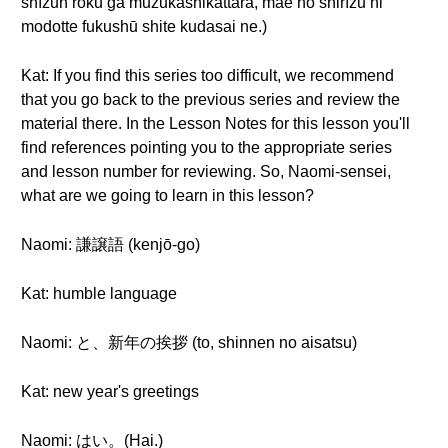
shīzun roku ga muzukashikattara, mae no shirīzu ni
modotte fukushū shite kudasai ne.)
Kat: If you find this series too difficult, we recommend
that you go back to the previous series and review the
material there. In the Lesson Notes for this lesson you'll
find references pointing you to the appropriate series
and lesson number for reviewing. So, Naomi-sensei,
what are we going to learn in this lesson?
Naomi: 謙譲語 (kenjō-go)
Kat: humble language
Naomi: と、新年の挨拶 (to, shinnen no aisatsu)
Kat: new year's greetings
Naomi: はい。(Hai.)