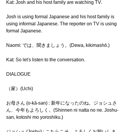
Kat: Josh and his host family are watching TV.
Josh is using formal Japanese and his host family is
using informal Japanese. The reporter on TV is using
formal Japanese.
Naomi: では、聞きましょう。(Dewa, kikimashō.)
Kat: So let's listen to the conversation.
DIALOGUE
（家）(Uchi)
お母さん (o-kā-san) : 新年になったのね。ジョシュさ
ん、今年もよろしく。(Shinnen ni natta no ne. Joshu-
san, kotoshi mo yoroshiku.)
ジョシュ (Joshu) : こちらこそ、よろしくお願いしま