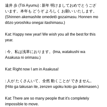
遠井 歩 (Tōi Ayumu) : 新年 明けましておめでとうござ
います。本年も どうぞ よろしく お願い いたします。
(Shinnen akemashite omedetō gozaimasu. Honnen mo
dōzo yoroshiku onegai itashimasu.)
Kat: Happy new year! We wish you all the best for this
year.
: 今、私は浅草におります。(Ima, watakushi wa
Asakusa ni orimasu.)
Kat: Right now I am in Asakusa!
: 人が たくさんいて、全然 動くことが できません。
(Hito ga takusan ite, zenzen ugoku koto ga dekimasen.)
Kat: There are so many people that it's completely
impossible to move.