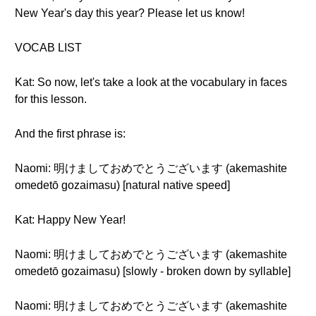
New Year's day this year? Please let us know!
VOCAB LIST
Kat: So now, let's take a look at the vocabulary in faces
for this lesson.
And the first phrase is:
Naomi: 明けましておめでとうございます (akemashite
omedetō gozaimasu) [natural native speed]
Kat: Happy New Year!
Naomi: 明けましておめでとうございます (akemashite
omedetō gozaimasu) [slowly - broken down by syllable]
Naomi: 明けましておめでとうございます (akemashite