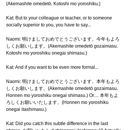
(Akemashite omedetō. Kotoshi mo yoroshiku.)
Kat: But to your colleague or teacher, or to someone
socially superior to you, you have to say...
Naomi: 明けましておめでとうございます。今年もよろ
しくお願いします。(Akemashite omedetō gozaimasu.
Kotoshi mo yoroshiku onegai shimasu.)
Kat: And if you want to be even more formal...
Naomi: 明けましておめでとうございます。本年もよろ
しくお願いします。(Akemashite omedetō gozaimasu.
Honnen mo yoroshiku onegai shimasu.) Or… 本年もよ
ろしくお願いいたします。(Honnen mo yoroshiku
onegai itashimasu.)
Kat: Did you catch this subtle difference in the last