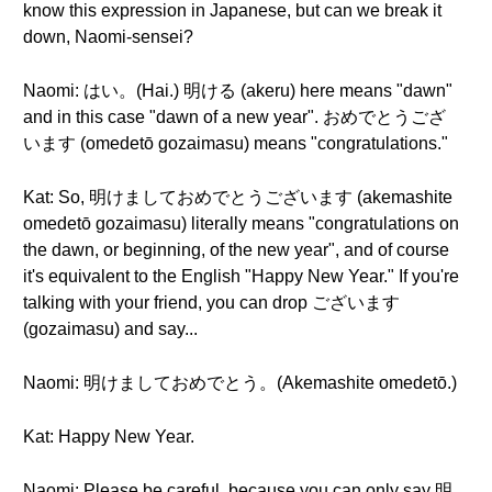
know this expression in Japanese, but can we break it
down, Naomi-sensei?
Naomi: はい。(Hai.) 明ける (akeru) here means "dawn"
and in this case "dawn of a new year". おめでとうござ
います (omedetō gozaimasu) means "congratulations."
Kat: So, 明けましておめでとうございます (akemashite
omedetō gozaimasu) literally means "congratulations on
the dawn, or beginning, of the new year", and of course
it's equivalent to the English "Happy New Year." If you're
talking with your friend, you can drop ございます
(gozaimasu) and say...
Naomi: 明けましておめでとう。(Akemashite omedetō.)
Kat: Happy New Year.
Naomi: Please be careful, because you can only say 明