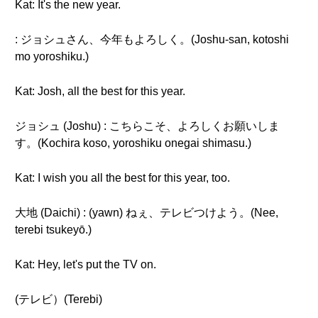
Kat: It's the new year.
: ジョシュさん、今年もよろしく。(Joshu-san, kotoshi
mo yoroshiku.)
Kat: Josh, all the best for this year.
ジョシュ (Joshu) : こちらこそ、よろしくお願いしま
す。(Kochira koso, yoroshiku onegai shimasu.)
Kat: I wish you all the best for this year, too.
大地 (Daichi) : (yawn) ねぇ、テレビつけよう。(Nee,
terebi tsukeyō.)
Kat: Hey, let's put the TV on.
(テレビ）(Terebi)