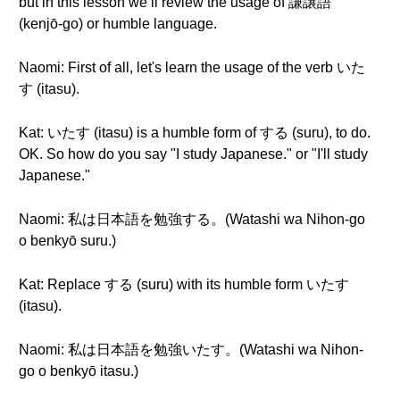
but in this lesson we’ll review the usage of 謙譲語
(kenjō-go) or humble language.
Naomi: First of all, let's learn the usage of the verb いた
す (itasu).
Kat: いたす (itasu) is a humble form of する (suru), to do.
OK. So how do you say "I study Japanese." or "I'll study
Japanese."
Naomi: 私は日本語を勉強する。(Watashi wa Nihon-go
o benkyō suru.)
Kat: Replace する (suru) with its humble form いたす
(itasu).
Naomi: 私は日本語を勉強いたす。(Watashi wa Nihon-
go o benkyō itasu.)