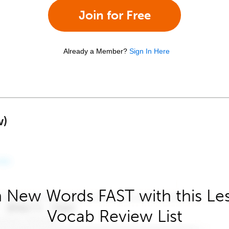
Join for Free
Already a Member?
Sign In Here
w)
 New Words FAST with this Le
Vocab Review List