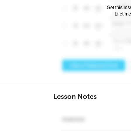
Get this les
Lifetim
Lesson Notes