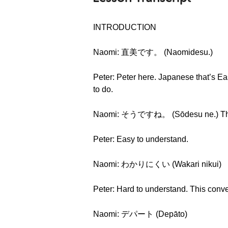
INTRODUCTION
Naomi: 直美です。 (Naomidesu.)
Peter: Peter here. Japanese that’s Eas
to do.
Naomi: そうですね。 (Sōdesu ne.) Tha
Peter: Easy to understand.
Naomi: わかりにくい (Wakari nikui)
Peter: Hard to understand. This conve
Naomi: デパート (Depāto)