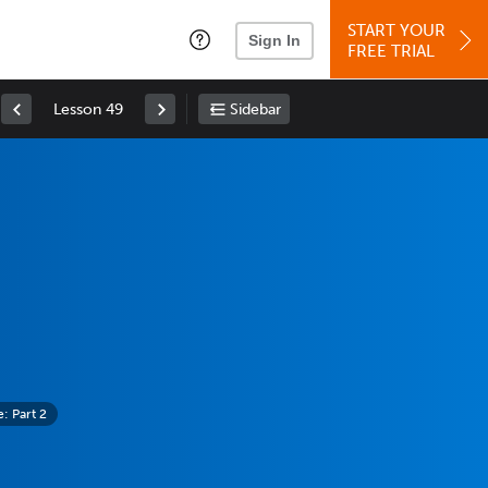
START YOUR
Sign In
FREE TRIAL
Lesson 49
Sidebar
 Part 2