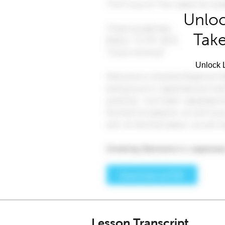
Unloc
Take
Unlock L
Lesson Transcript