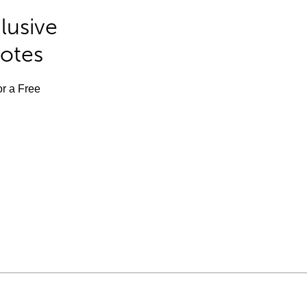
lusive
Notes
or a Free