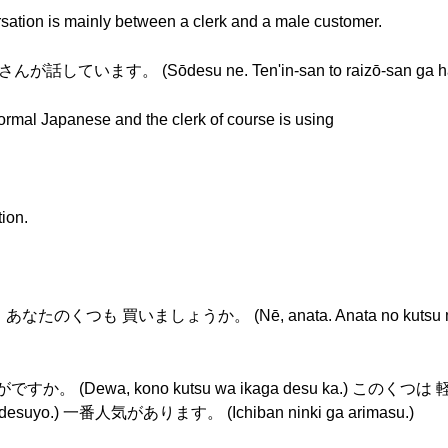
rsation is mainly between a clerk and a male customer.
ます。 (Sōdesu ne. Ten'in-san to raizō-san ga hana
ormal Japanese and the clerk of course is using
tion.
。あなたのくつも 買いましょうか。 (Nē, anata. Anata no kutsu m
ですか。 (Dewa, kono kutsu wa ikaga desu ka.) 
asui desuyo.) 一番人気があります。 (Ichiban ninki ga arimasu.)