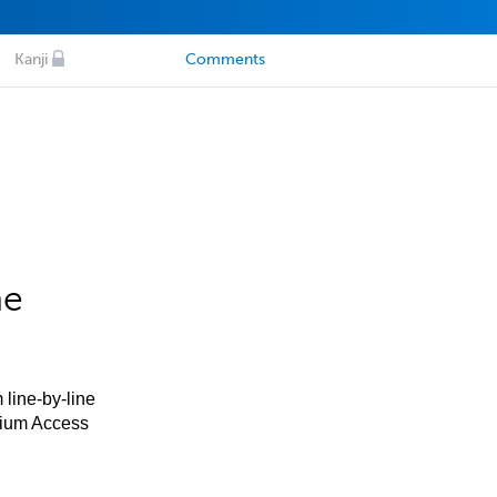
Kanji
Comments
he
 line-by-line
mium Access