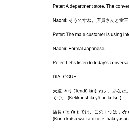
Peter: A department store. The conve
Naomi: そうですね。店員さんと雷三さんが話してい
Peter: The male customer is using inf
Naomi: Formal Japanese.
Peter: Let’s listen to today’s conversa
DIALOGUE
天道 きり (Tendō kiri): ねぇ、あなた
くつ。 (Kekkonshiki yō no kutsu.)
店員 (Ten'in): では、このくつは いかが
(Kono kutsu wa karuku te, haki y