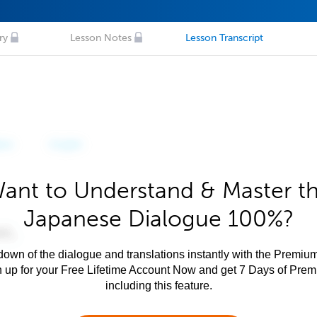
ry
Lesson Notes
Lesson Transcript
ant to Understand & Master t
Japanese Dialogue 100%?
own of the dialogue and translations instantly with the Premium
n up for your Free Lifetime Account Now and get 7 Days of Pre
including this feature.