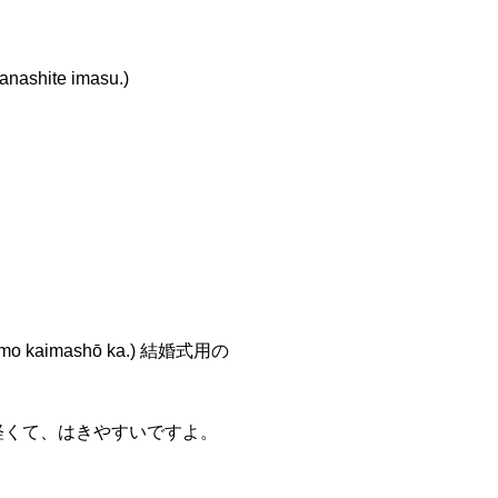
shite imasu.)
o kaimashō ka.) 結婚式用の
このくつは 軽くて、はきやすいですよ。