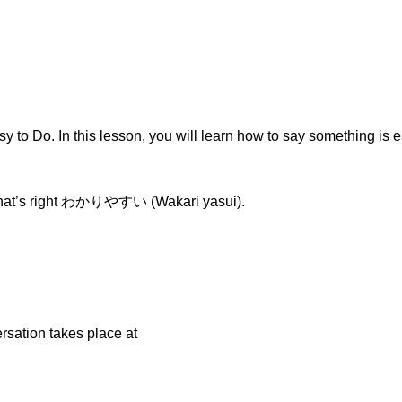
y to Do. In this lesson, you will learn how to say something is 
t’s right わかりやすい (Wakari yasui).
rsation takes place at