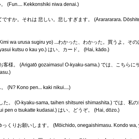
... Kekkonshiki niwa denai.)
か。それは 悲しい。悲しすぎます。 (Ararararara. Dōshite desu 
i wa urusa sugiru yo) ...わかった、わかった。買うよ。そ
ki yasui kutsu o kau yo.) はい、カード。 (Hai, kādo.)
お客様。 (Arigatō gozaimasu! O-kyaku-sama.) では
asu.)
Kono pen... kaki nikui....)
。 (O-kyaku-sama, taihen shitsurei shimashita.
ui pen o tsukatte kudasai.) はい、どうぞ。 (Hai, dōzo.)
。 (Mōichido, onegaishimasu. Kondo wa, yukkur