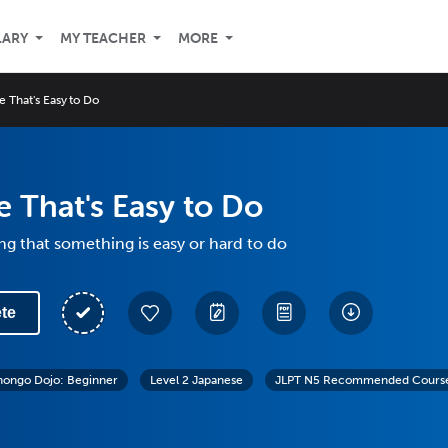
LARY
MY TEACHER
MORE
 That's Easy to Do
 That's Easy to Do
ng that something is easy or hard to do
te
hongo Dojo: Beginner
Level 2 Japanese
JLPT N5 Recommended Course: