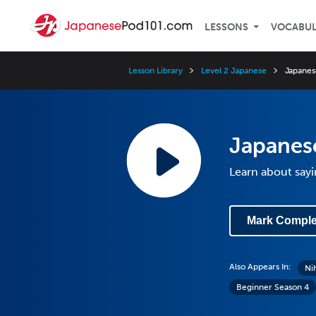
LESSONS
VOCABU
Lesson Library
Level 2 Japanese
Japanese
Japanese
Learn about sayi
Mark Comple
Also Appears In:
Ni
Beginner Season 4