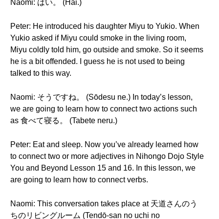
Naomi: はい。 (Hai.)
Peter: He introduced his daughter Miyu to Yukio. When
Yukio asked if Miyu could smoke in the living room,
Miyu coldly told him, go outside and smoke. So it seems
he is a bit offended. I guess he is not used to being
talked to this way.
Naomi: そうですね。 (Sōdesu ne.) In today’s lesson,
we are going to learn how to connect two actions such
as 食べて寝る。 (Tabete neru.)
Peter: Eat and sleep. Now you’ve already learned how
to connect two or more adjectives in Nihongo Dojo Style
You and Beyond Lesson 15 and 16. In this lesson, we
are going to learn how to connect verbs.
Naomi: This conversation takes place at 天道さんのう
ちのリビングルーム (Tendō-san no uchi no