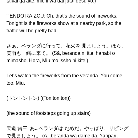
taikai ga atte, michi wa dai jūtai desu yo.)
TENDO RAIZOU: Oh, that’s the sound of fireworks.
Tonight is the fireworks show at a nearby park, so the
traffic will be pretty bad.
さぁ、ベランダに行って、花火を 見ましょう。ほら、
美雨も一緒に来て。 (Sā, beranda ni itte, hanabi o
mimashō. Hora, Miu mo issho ni kite.)
Let’s watch the fireworks from the veranda. You come
too, Miu.
(トントントン) ((Ton ton ton))
(the sound of footsteps going up stairs)
天道 雷三: あ...ベランダは だめだ。やっぱり、リビング
で見ましょう。 (A...beranda wa dame da. Yappari,