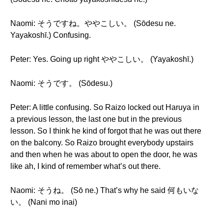
Naomi: そうですね。ややこしい。 (Sōdesu ne.
Yayakoshī.) Confusing.
Peter: Yes. Going up right ややこしい。 (Yayakoshī.)
Naomi: そうです。 (Sōdesu.)
Peter: A little confusing. So Raizo locked out Haruya in
a previous lesson, the last one but in the previous
lesson. So I think he kind of forgot that he was out there
on the balcony. So Raizo brought everybody upstairs
and then when he was about to open the door, he was
like ah, I kind of remember what’s out there.
Naomi: そうね。 (Sō ne.) That’s why he said 何もいな
い。 (Nani mo inai)