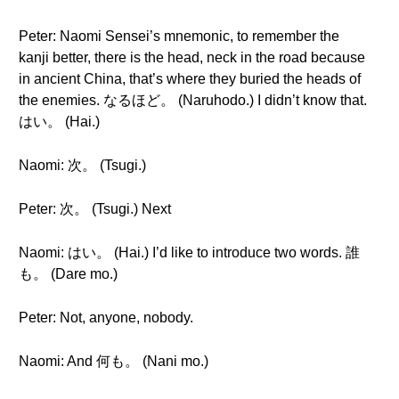
Peter: Naomi Sensei’s mnemonic, to remember the
kanji better, there is the head, neck in the road because
in ancient China, that’s where they buried the heads of
the enemies. なるほど。 (Naruhodo.) I didn’t know that.
はい。 (Hai.)
Naomi: 次。 (Tsugi.)
Peter: 次。 (Tsugi.) Next
Naomi: はい。 (Hai.) I’d like to introduce two words. 誰
も。 (Dare mo.)
Peter: Not, anyone, nobody.
Naomi: And 何も。 (Nani mo.)