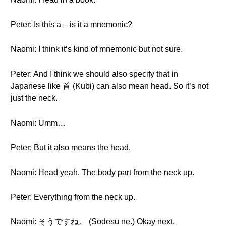
Peter: Is this a – is it a mnemonic?
Naomi: I think it’s kind of mnemonic but not sure.
Peter: And I think we should also specify that in
Japanese like 首 (Kubi) can also mean head. So it’s not
just the neck.
Naomi: Umm…
Peter: But it also means the head.
Naomi: Head yeah. The body part from the neck up.
Peter: Everything from the neck up.
Naomi: そうですね。 (Sōdesu ne.) Okay next.