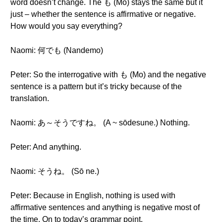
word doesn’t change. The も (Mo) stays the same but it
just – whether the sentence is affirmative or negative.
How would you say everything?
Naomi: 何でも (Nandemo)
Peter: So the interrogative with も (Mo) and the negative
sentence is a pattern but it’s tricky because of the
translation.
Naomi: あ～そうですね。 (A ~ sōdesune.) Nothing.
Peter: And anything.
Naomi: そうね。 (Sō ne.)
Peter: Because in English, nothing is used with
affirmative sentences and anything is negative most of
the time. On to today’s grammar point.