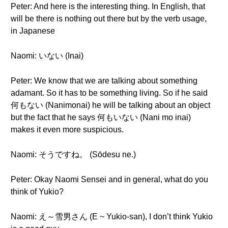
Peter: And here is the interesting thing. In English, that
will be there is nothing out there but by the verb usage,
in Japanese
Naomi: いない (Inai)
Peter: We know that we are talking about something
adamant. So it has to be something living. So if he said
何もない (Nanimonai) he will be talking about an object
but the fact that he says 何もいない (Nani mo inai)
makes it even more suspicious.
Naomi: そうですね。 (Sōdesu ne.)
Peter: Okay Naomi Sensei and in general, what do you
think of Yukio?
Naomi: え～雪男さん (E ~ Yukio-san), I don’t think Yukio