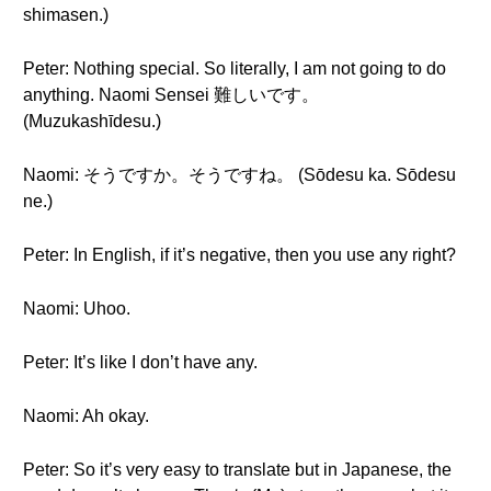
shimasen.)
Peter: Nothing special. So literally, I am not going to do
anything. Naomi Sensei 難しいです。
(Muzukashīdesu.)
Naomi: そうですか。そうですね。 (Sōdesu ka. Sōdesu
ne.)
Peter: In English, if it’s negative, then you use any right?
Naomi: Uhoo.
Peter: It’s like I don’t have any.
Naomi: Ah okay.
Peter: So it’s very easy to translate but in Japanese, the