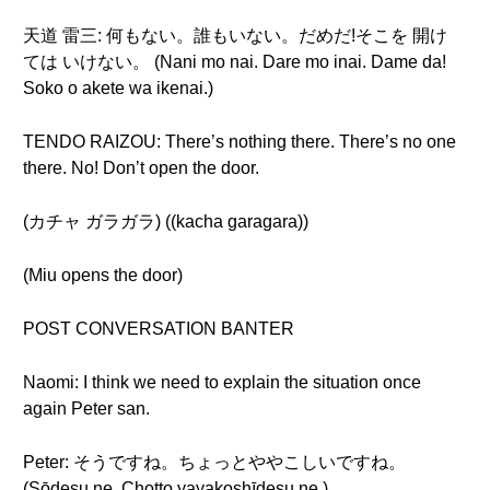
天道 雷三: 何もない。誰もいない。だめだ!そこを 開け
ては いけない。 (Nani mo nai. Dare mo inai. Dame da!
Soko o akete wa ikenai.)
TENDO RAIZOU: There’s nothing there. There’s no one
there. No! Don’t open the door.
(カチャ ガラガラ) ((kacha garagara))
(Miu opens the door)
POST CONVERSATION BANTER
Naomi: I think we need to explain the situation once
again Peter san.
Peter: そうですね。ちょっとややこしいですね。
(Sōdesu ne. Chotto yayakoshīdesu ne.)