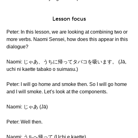
Lesson focus
Peter: In this lesson, we are looking at combining two or
more verbs. Naomi Sensei, how does this appear in this
dialogue?
Naomi: じゃあ、うちに帰ってタバコを吸います。 (Jā,
uchi ni kaette tabako o suimasu.)
Peter: I will go home and smoke then. So I will go home
and I will smoke. Let’s look at the components.
Naomi: じゃあ (Jā)
Peter: Well then.
Naomi: うちへ帰って (Uchi e kaette)