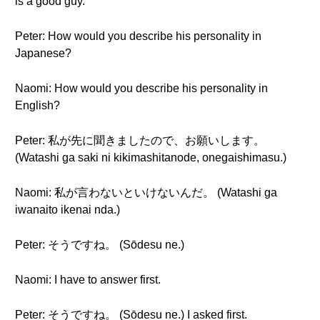
is a good guy.
Peter: How would you describe his personality in
Japanese?
Naomi: How would you describe his personality in
English?
Peter: 私が先に聞きましたので、お願いします。
(Watashi ga saki ni kikimashitanode, onegaishimasu.)
Naomi: 私が言わないといけないんだ。 (Watashi ga
iwanaito ikenai nda.)
Peter: そうですね。 (Sōdesu ne.)
Naomi: I have to answer first.
Peter: そうですね。 (Sōdesu ne.) I asked first.