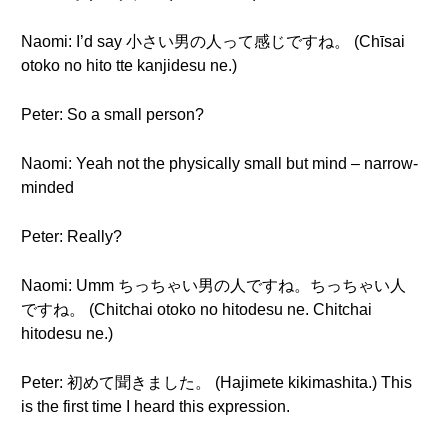
Naomi: I’d say 小さい男の人って感じですね。 (Chīsai
otoko no hito tte kanjidesu ne.)
Peter: So a small person?
Naomi: Yeah not the physically small but mind – narrow-
minded
Peter: Really?
Naomi: Umm ちっちゃい男の人ですね。ちっちゃい人
ですね。 (Chitchai otoko no hitodesu ne. Chitchai
hitodesu ne.)
Peter: 初めて聞きました。 (Hajimete kikimashita.) This
is the first time I heard this expression.