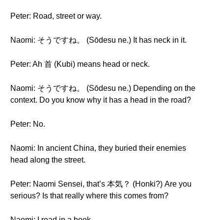
Peter: Road, street or way.
Naomi: そうですね。 (Sōdesu ne.) It has neck in it.
Peter: Ah 首 (Kubi) means head or neck.
Naomi: そうですね。 (Sōdesu ne.) Depending on the
context. Do you know why it has a head in the road?
Peter: No.
Naomi: In ancient China, they buried their enemies
head along the street.
Peter: Naomi Sensei, that’s 本気？ (Honki?) Are you
serious? Is that really where this comes from?
Naomi: I read in a book.