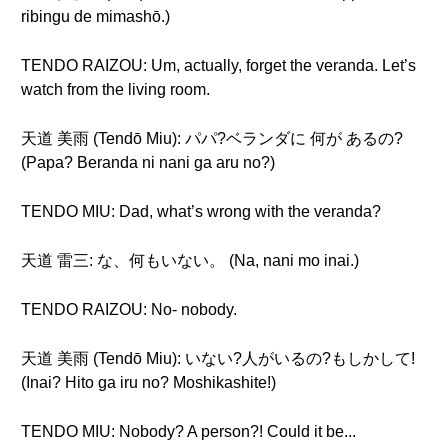
ribingu de mimashō.)
TENDO RAIZOU: Um, actually, forget the veranda. Let’s
watch from the living room.
天道 美雨 (Tendō Miu): パパ?ベランダに 何が あるの?
(Papa? Beranda ni nani ga aru no?)
TENDO MIU: Dad, what’s wrong with the veranda?
天道 雷三: な、何もいない。 (Na, nani mo inai.)
TENDO RAIZOU: No- nobody.
天道 美雨 (Tendō Miu): いない?人がいるの?もしかして!
(Inai? Hito ga iru no? Moshikashite!)
TENDO MIU: Nobody? A person?! Could it be...