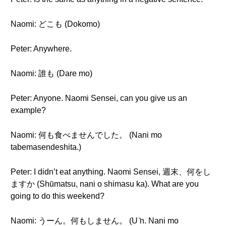
Naomi: どこも (Dokomo)
Peter: Anywhere.
Naomi: 誰も (Dare mo)
Peter: Anyone. Naomi Sensei, can you give us an
example?
Naomi: 何も食べませんでした。 (Nani mo
tabemasendeshita.)
Peter: I didn’t eat anything. Naomi Sensei, 週末、何をし
ますか (Shūmatsu, nani o shimasu ka). What are you
going to do this weekend?
Naomi: うーん。何もしません。 (U ̄n. Nani mo