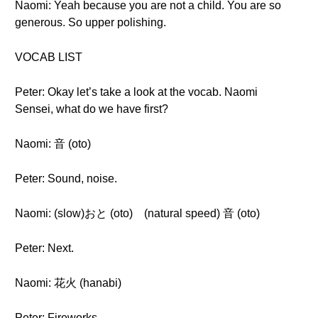
Naomi: Yeah because you are not a child. You are so
generous. So upper polishing.
VOCAB LIST
Peter: Okay let’s take a look at the vocab. Naomi
Sensei, what do we have first?
Naomi: 音 (oto)
Peter: Sound, noise.
Naomi: (slow)おと (oto) (natural speed) 音 (oto)
Peter: Next.
Naomi: 花火 (hanabi)
Peter: Fireworks.