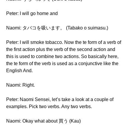
Peter: I will go home and
Naomi: タバコを吸います。 (Tabako o suimasu.)
Peter: I will smoke tobacco. Now the te form of a verb of
the first action plus the verb of the second action and
this is used to combine two actions. So basically here,
the te form of the verb is used as a conjunctive like the
English And.
Naomi: Right.
Peter: Naomi Sensei, let’s take a look at a couple of
examples. Pick two verbs. Any two verbs.
Naomi: Okay what about 買う (Kau)