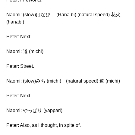
Naomi: (slow)はなび (Hana bi) (natural speed) 花火
(hanabi)
Peter: Next.
Naomi: 道 (michi)
Peter: Street.
Naomi: (slow)みち (michi) (natural speed) 道 (michi)
Peter: Next.
Naomi: やっぱり (yappari)
Peter: Also, as I thought, in spite of.