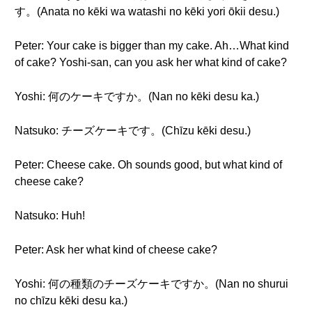
す。(Anata no kēki wa watashi no kēki yori ōkii desu.)
Peter: Your cake is bigger than my cake. Ah…What kind
of cake? Yoshi-san, can you ask her what kind of cake?
Yoshi: 何のケーキですか。(Nan no kēki desu ka.)
Natsuko: チーズケーキです。(Chīzu kēki desu.)
Peter: Cheese cake. Oh sounds good, but what kind of
cheese cake?
Natsuko: Huh!
Peter: Ask her what kind of cheese cake?
Yoshi: 何の種類のチーズケーキですか。(Nan no shurui
no chīzu kēki desu ka.)