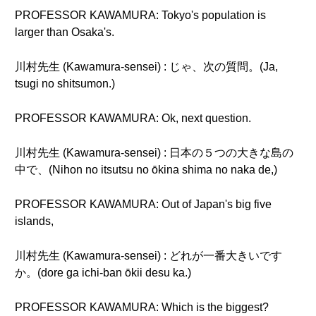
PROFESSOR KAWAMURA: Tokyo's population is
larger than Osaka's.
川村先生 (Kawamura-sensei) : じゃ、次の質問。(Ja,
tsugi no shitsumon.)
PROFESSOR KAWAMURA: Ok, next question.
川村先生 (Kawamura-sensei) : 日本の５つの大きな島の
中で、(Nihon no itsutsu no ōkina shima no naka de,)
PROFESSOR KAWAMURA: Out of Japan's big five
islands,
川村先生 (Kawamura-sensei) : どれが一番大きいです
か。(dore ga ichi-ban ōkii desu ka.)
PROFESSOR KAWAMURA: Which is the biggest?