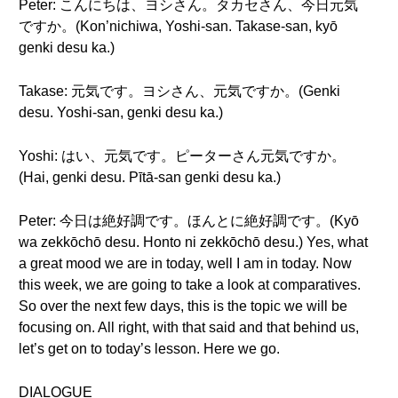
Peter: こんにちは、ヨシさん。タカセさん、今日元気
ですか。(Kon’nichiwa, Yoshi-san. Takase-san, kyō
genki desu ka.)
Takase: 元気です。ヨシさん、元気ですか。(Genki
desu. Yoshi-san, genki desu ka.)
Yoshi: はい、元気です。ピーターさん元気ですか。
(Hai, genki desu. Pītā-san genki desu ka.)
Peter: 今日は絶好調です。ほんとに絶好調です。(Kyō
wa zekkōchō desu. Honto ni zekkōchō desu.) Yes, what
a great mood we are in today, well I am in today. Now
this week, we are going to take a look at comparatives.
So over the next few days, this is the topic we will be
focusing on. All right, with that said and that behind us,
let’s get on to today’s lesson. Here we go.
DIALOGUE