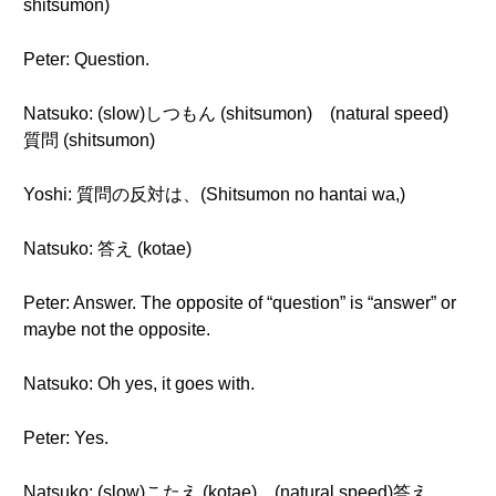
shitsumon)
Peter: Question.
Natsuko: (slow)しつもん (shitsumon) (natural speed)
質問 (shitsumon)
Yoshi: 質問の反対は、(Shitsumon no hantai wa,)
Natsuko: 答え (kotae)
Peter: Answer. The opposite of “question” is “answer” or
maybe not the opposite.
Natsuko: Oh yes, it goes with.
Peter: Yes.
Natsuko: (slow)こたえ (kotae) (natural speed)答え