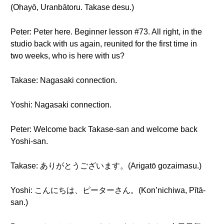
(Ohayō, Uranbātoru. Takase desu.)
Peter: Peter here. Beginner lesson #73. All right, in the
studio back with us again, reunited for the first time in
two weeks, who is here with us?
Takase: Nagasaki connection.
Yoshi: Nagasaki connection.
Peter: Welcome back Takase-san and welcome back
Yoshi-san.
Takase: ありがとうございます。(Arigatō gozaimasu.)
Yoshi: こんにちは、ピーターさん。(Kon’nichiwa, Pītā-
san.)