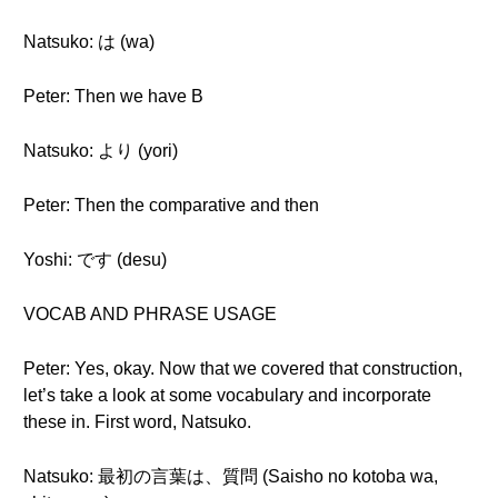
Natsuko: は (wa)
Peter: Then we have B
Natsuko: より (yori)
Peter: Then the comparative and then
Yoshi: です (desu)
VOCAB AND PHRASE USAGE
Peter: Yes, okay. Now that we covered that construction,
let’s take a look at some vocabulary and incorporate
these in. First word, Natsuko.
Natsuko: 最初の言葉は、質問 (Saisho no kotoba wa,