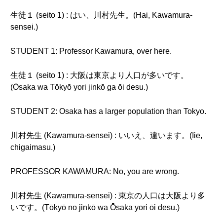
生徒１ (seito 1) : はい、川村先生。(Hai, Kawamura-
sensei.)
STUDENT 1: Professor Kawamura, over here.
生徒１ (seito 1) : 大阪は東京より人口が多いです。
(Ōsaka wa Tōkyō yori jinkō ga ōi desu.)
STUDENT 2: Osaka has a larger population than Tokyo.
川村先生 (Kawamura-sensei) : いいえ、違います。(Iie,
chigaimasu.)
PROFESSOR KAWAMURA: No, you are wrong.
川村先生 (Kawamura-sensei) : 東京の人口は大阪より多
いです。(Tōkyō no jinkō wa Ōsaka yori ōi desu.)