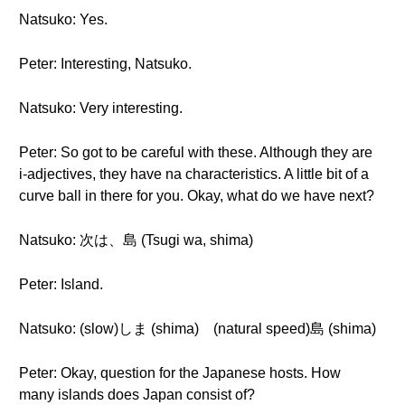
Natsuko: Yes.
Peter: Interesting, Natsuko.
Natsuko: Very interesting.
Peter: So got to be careful with these. Although they are
i-adjectives, they have na characteristics. A little bit of a
curve ball in there for you. Okay, what do we have next?
Natsuko: 次は、島 (Tsugi wa, shima)
Peter: Island.
Natsuko: (slow)しま (shima) (natural speed)島 (shima)
Peter: Okay, question for the Japanese hosts. How
many islands does Japan consist of?