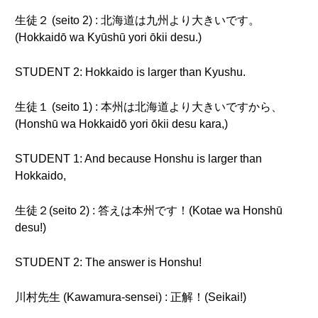
生徒２ (seito 2) : 北海道は九州より大きいです。
(Hokkaidō wa Kyūshū yori ōkii desu.)
STUDENT 2: Hokkaido is larger than Kyushu.
生徒１ (seito 1) : 本州は北海道より大きいですから、
(Honshū wa Hokkaidō yori ōkii desu kara,)
STUDENT 1: And because Honshu is larger than
Hokkaido,
生徒２(seito 2) : 答えは本州です！(Kotae wa Honshū
desu!)
STUDENT 2: The answer is Honshu!
川村先生 (Kawamura-sensei) : 正解！(Seikai!)