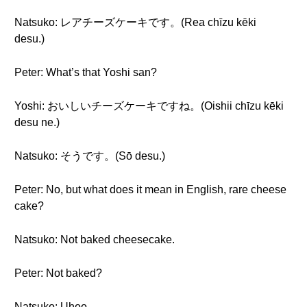
Natsuko: レアチーズケーキです。(Rea chīzu kēki
desu.)
Peter: What’s that Yoshi san?
Yoshi: おいしいチーズケーキですね。(Oishii chīzu kēki
desu ne.)
Natsuko: そうです。(Sō desu.)
Peter: No, but what does it mean in English, rare cheese
cake?
Natsuko: Not baked cheesecake.
Peter: Not baked?
Natsuko: Uhoo.