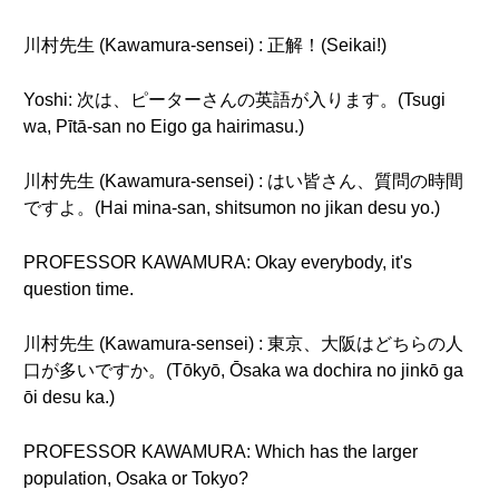
川村先生 (Kawamura-sensei) : 正解！(Seikai!)
Yoshi: 次は、ピーターさんの英語が入ります。(Tsugi
wa, Pītā-san no Eigo ga hairimasu.)
川村先生 (Kawamura-sensei) : はい皆さん、質問の時間
ですよ。(Hai mina-san, shitsumon no jikan desu yo.)
PROFESSOR KAWAMURA: Okay everybody, it's
question time.
川村先生 (Kawamura-sensei) : 東京、大阪はどちらの人
口が多いですか。(Tōkyō, Ōsaka wa dochira no jinkō ga
ōi desu ka.)
PROFESSOR KAWAMURA: Which has the larger
population, Osaka or Tokyo?