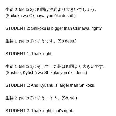
生徒２ (seito 2) : 四国は沖縄より大きいでしょう。
(Shikoku wa Okinawa yori ōkii deshō.)
STUDENT 2: Shikoku is bigger than Okinawa, right?
生徒１ (seito 1) : そうです。(Sō desu.)
STUDENT 1: That's right,
生徒１ (seito 1) : そして、九州は四国より大きいです。
(Soshite, Kyūshū wa Shikoku yori ōkii desu.)
STUDENT 1: And Kyushu is larger than Shikoku.
生徒２ (seito 2) : そう、そう。(Sō, sō.)
STUDENT 2: That's right, that's right.