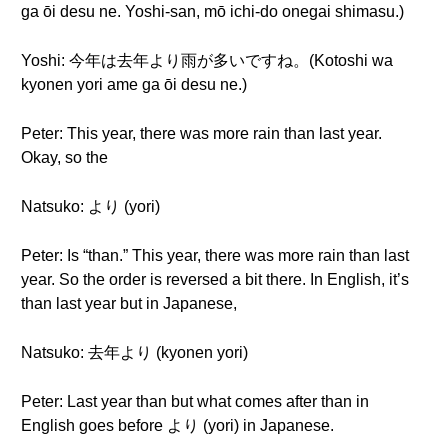
ga ōi desu ne. Yoshi-san, mō ichi-do onegai shimasu.)
Yoshi: 今年は去年より雨が多いですね。(Kotoshi wa
kyonen yori ame ga ōi desu ne.)
Peter: This year, there was more rain than last year.
Okay, so the
Natsuko: より (yori)
Peter: Is “than.” This year, there was more rain than last
year. So the order is reversed a bit there. In English, it’s
than last year but in Japanese,
Natsuko: 去年より (kyonen yori)
Peter: Last year than but what comes after than in
English goes before より (yori) in Japanese.