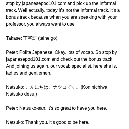
stop by japanesepod101.com and pick up the informal
track. Well actually, today it’s not the informal track. It’s a
bonus track because when you are speaking with your
professor, you always want to use
Takase: 丁寧語 (teineigo)
Peter: Polite Japanese. Okay, lots of vocab. So stop by
japanesepod101.com and check out the bonus track.
And joining us again, our vocab specialist, here she is,
ladies and gentlemen.
Natsuko: こんにちは、ナツコです。(Kon’nichiwa,
Natsuko desu.)
Peter: Natsuko-san, it’s so great to have you here.
Natsuko: Thank you. It’s good to be here.