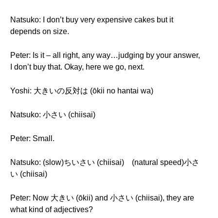
Natsuko: I don’t buy very expensive cakes but it
depends on size.
Peter: Is it – all right, any way…judging by your answer,
I don’t buy that. Okay, here we go, next.
Yoshi: 大きいの反対は (ōkii no hantai wa)
Natsuko: 小さい (chiisai)
Peter: Small.
Natsuko: (slow)ちいさい (chiisai) (natural speed)小さ
い (chiisai)
Peter: Now 大きい (ōkii) and 小さい (chiisai), they are
what kind of adjectives?