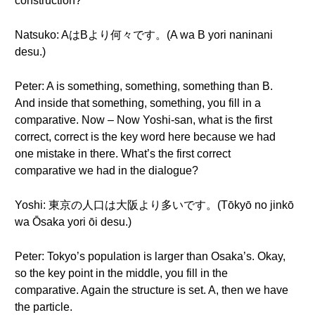
construction?
Natsuko: AはBより何々です。(A wa B yori naninani
desu.)
Peter: A is something, something, something than B.
And inside that something, something, you fill in a
comparative. Now – Now Yoshi-san, what is the first
correct, correct is the key word here because we had
one mistake in there. What’s the first correct
comparative we had in the dialogue?
Yoshi: 東京の人口は大阪より多いです。(Tōkyō no jinkō
wa Ōsaka yori ōi desu.)
Peter: Tokyo’s population is larger than Osaka’s. Okay,
so the key point in the middle, you fill in the
comparative. Again the structure is set. A, then we have
the particle.