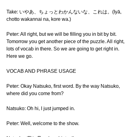
Take: いやあ、ちょっとわかんないな、これは。(Iyā,
chotto wakannai na, kore wa.)
Peter: All right, but we will be filling you in bit by bit.
Tomorrow you get another piece of the puzzle. All right,
lots of vocab in there. So we are going to get right in.
Here we go.
VOCAB AND PHRASE USAGE
Peter: Okay Natsuko, first word. By the way Natsuko,
where did you come from?
Natsuko: Oh hi, I just jumped in.
Peter: Well, welcome to the show.