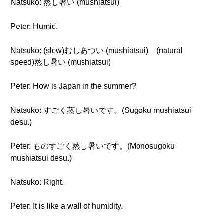
Natsuko: 蒸し暑い (mushiatsui)
Peter: Humid.
Natsuko: (slow)むしあつい (mushiatsui) (natural
speed)蒸し暑い (mushiatsui)
Peter: How is Japan in the summer?
Natsuko: すごく蒸し暑いです。(Sugoku mushiatsui
desu.)
Peter: ものすごく蒸し暑いです。(Monosugoku
mushiatsui desu.)
Natsuko: Right.
Peter: It is like a wall of humidity.