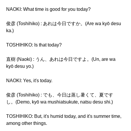
NAOKI: What time is good for you today?
俊彦 (Toshihiko) : あれは今日ですか。(Are wa kyō desu
ka.)
TOSHIHIKO: Is that today?
直樹 (Naoki) : うん、あれは今日ですよ。(Un, are wa
kyō desu yo.)
NAOKI: Yes, it's today.
俊彦 (Toshihiko) : でも、今日は蒸し暑くて、夏です
し。(Demo, kyō wa mushiatsukute, natsu desu shi.)
TOSHIHIKO: But, it's humid today, and it's summer time,
among other things.