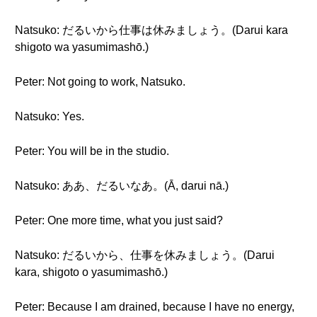
Natsuko: だるいから仕事は休みましょう。(Darui kara
shigoto wa yasumimashō.)
Peter: Not going to work, Natsuko.
Natsuko: Yes.
Peter: You will be in the studio.
Natsuko: ああ、だるいなあ。(Ā, darui nā.)
Peter: One more time, what you just said?
Natsuko: だるいから、仕事を休みましょう。(Darui
kara, shigoto o yasumimashō.)
Peter: Because I am drained, because I have no energy,