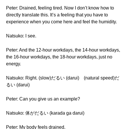
Peter: Drained, feeling tired. Now I don’t know how to
directly translate this. It’s a feeling that you have to
experience when you come here and feel the humidity.
Natsuko: I see.
Peter: And the 12-hour workdays, the 14-hour workdays,
the 16-hour workdays, the 18-hour workdays, just no
energy.
Natsuko: Right. (slow)だるい (darui) (natural speed)だ
るい (darui)
Peter: Can you give us an example?
Natsuko: 体がだるい (karada ga darui)
Peter: My body feels drained.