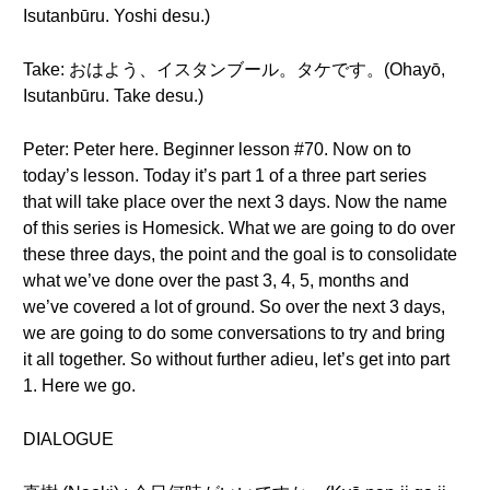
Isutanbūru. Yoshi desu.)
Take: おはよう、イスタンブール。タケです。(Ohayō,
Isutanbūru. Take desu.)
Peter: Peter here. Beginner lesson #70. Now on to
today’s lesson. Today it’s part 1 of a three part series
that will take place over the next 3 days. Now the name
of this series is Homesick. What we are going to do over
these three days, the point and the goal is to consolidate
what we’ve done over the past 3, 4, 5, months and
we’ve covered a lot of ground. So over the next 3 days,
we are going to do some conversations to try and bring
it all together. So without further adieu, let’s get into part
1. Here we go.
DIALOGUE