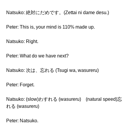
Natsuko: 絶対にだめです。(Zettai ni dame desu.)
Peter: This is, your mind is 110% made up.
Natsuko: Right.
Peter: What do we have next?
Natsuko: 次は、忘れる (Tsugi wa, wasureru)
Peter: Forget.
Natsuko: (slow)わすれる (wasureru) (natural speed)忘
れる (wasureru)
Peter: Natsuko.