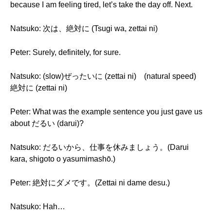
because I am feeling tired, let’s take the day off. Next.
Natsuko: 次は、絶対に (Tsugi wa, zettai ni)
Peter: Surely, definitely, for sure.
Natsuko: (slow)ぜったいに (zettai ni) (natural speed)
絶対に (zettai ni)
Peter: What was the example sentence you just gave us
about だるい (darui)?
Natsuko: だるいから、仕事を休みましょう。(Darui
kara, shigoto o yasumimashō.)
Peter: 絶対にダメです。(Zettai ni dame desu.)
Natsuko: Hah…