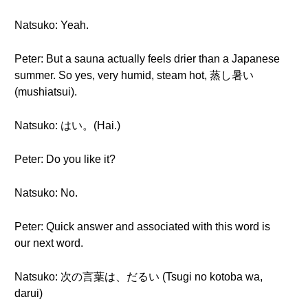
Natsuko: Yeah.
Peter: But a sauna actually feels drier than a Japanese
summer. So yes, very humid, steam hot, 蒸し暑い
(mushiatsui).
Natsuko: はい。(Hai.)
Peter: Do you like it?
Natsuko: No.
Peter: Quick answer and associated with this word is
our next word.
Natsuko: 次の言葉は、だるい (Tsugi no kotoba wa,
darui)