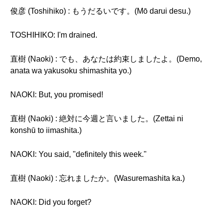
俊彦 (Toshihiko) : もうだるいです。(Mō darui desu.)
TOSHIHIKO: I'm drained.
直樹 (Naoki) : でも、あなたは約束しましたよ。(Demo,
anata wa yakusoku shimashita yo.)
NAOKI: But, you promised!
直樹 (Naoki) : 絶対に今週と言いました。(Zettai ni
konshū to iimashita.)
NAOKI: You said, "definitely this week."
直樹 (Naoki) : 忘れましたか。(Wasuremashita ka.)
NAOKI: Did you forget?