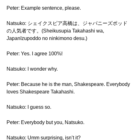
Peter: Example sentence, please.
Natsuko: シェイクスピア高橋は、ジャパニーズポッド
の人気者です。(Sheikusupia Takahashi wa,
Japanīzupoddo no ninkimono desu.)
Peter: Yes. I agree 100%!
Natsuko: I wonder why.
Peter: Because he is the man, Shakespeare. Everybody
loves Shakespeare Takahashi.
Natsuko: I guess so.
Peter: Everybody but you, Natsuko.
Natsuko: Umm surprising, isn’t it?