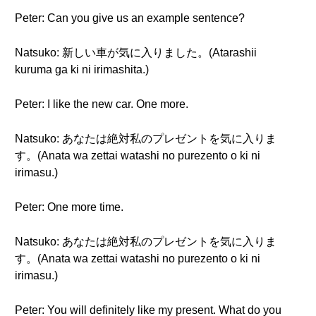
Peter: Can you give us an example sentence?
Natsuko: 新しい車が気に入りました。(Atarashii
kuruma ga ki ni irimashita.)
Peter: I like the new car. One more.
Natsuko: あなたは絶対私のプレゼントを気に入りま
す。(Anata wa zettai watashi no purezento o ki ni
irimasu.)
Peter: One more time.
Natsuko: あなたは絶対私のプレゼントを気に入りま
す。(Anata wa zettai watashi no purezento o ki ni
irimasu.)
Peter: You will definitely like my present. What do you