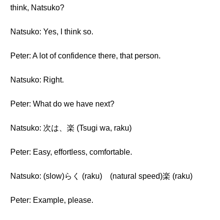
think, Natsuko?
Natsuko: Yes, I think so.
Peter: A lot of confidence there, that person.
Natsuko: Right.
Peter: What do we have next?
Natsuko: 次は、楽 (Tsugi wa, raku)
Peter: Easy, effortless, comfortable.
Natsuko: (slow)らく (raku) (natural speed)楽 (raku)
Peter: Example, please.