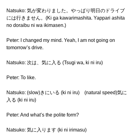
Natsuko: 気が変わりました。やっぱり明日のドライブ
には行きません。(Ki ga kawarimashita. Yappari ashita
no doraibu ni wa ikimasen.)
Peter: I changed my mind. Yeah, I am not going on
tomorrow’s drive.
Natsuko: 次は、気に入る (Tsugi wa, ki ni iru)
Peter: To like.
Natsuko: (slow)きにいる (ki ni iru) (natural speed)気に
入る (ki ni iru)
Peter: And what’s the polite form?
Natsuko: 気に入ります (ki ni irimasu)