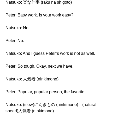
Natsuko: 楽な仕事 (raku na shigoto)
Peter: Easy work. Is your work easy?
Natsuko: No.
Peter: No.
Natsuko: And I guess Peter’s work is not as well.
Peter: So tough. Okay, next we have.
Natsuko: 人気者 (ninkimono)
Peter: Popular, popular person, the favorite.
Natsuko: (slow)にんきもの (ninkimono) (natural
speed)人気者 (ninkimono)