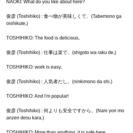
NAOKI: What do you like about here?
俊彦 (Toshihiko) : 食べ物が美味しくて、(Tabemono ga
oishikute,)
TOSHIHIKO: The food is delicious,
俊彦 (Toshihiko) : 仕事は楽で、(shigoto wa raku de,)
TOSHIHIKO: work is easy,
俊彦 (Toshihiko) : 人気者だし。(ninkimono da shi.)
TOSHIHIKO: And I'm popular!
俊彦 (Toshihiko) : 何よりも安全ですから。(Nani yori mo
anzen desu kara.)
TOSHIHIKO: More than anything, it is safe here.