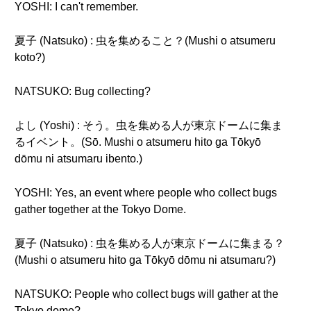
YOSHI: I can't remember.
夏子 (Natsuko) : 虫を集めること？(Mushi o atsumeru
koto?)
NATSUKO: Bug collecting?
よし (Yoshi) : そう。虫を集める人が東京ドームに集ま
るイベント。(Sō. Mushi o atsumeru hito ga Tōkyō
dōmu ni atsumaru ibento.)
YOSHI: Yes, an event where people who collect bugs
gather together at the Tokyo Dome.
夏子 (Natsuko) : 虫を集める人が東京ドームに集まる？
(Mushi o atsumeru hito ga Tōkyō dōmu ni atsumaru?)
NATSUKO: People who collect bugs will gather at the
Tokyo dome?