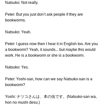
Natsuko: Not really.
Peter: But you just don’t ask people if they are
bookworms.
Natsuko: Yeah.
Peter: I guess now then I hear it in English too. Are you
a bookworm? Yeah, it sounds... but maybe this would
work. He is a bookworm or she is a bookworm.
Natsuko: Yes.
Peter: Yoshi-san, how can we say Natsuko-san is a
bookworm?
Yoshi: ナツコさんは、本の虫です。(Natsuko-san wa,
hon no mushi desu.)