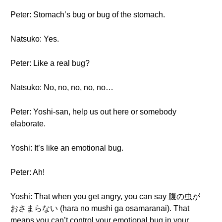
Peter: Stomach’s bug or bug of the stomach.
Natsuko: Yes.
Peter: Like a real bug?
Natsuko: No, no, no, no, no…
Peter: Yoshi-san, help us out here or somebody
elaborate.
Yoshi: It’s like an emotional bug.
Peter: Ah!
Yoshi: That when you get angry, you can say 腹の虫が
おさまらない (hara no mushi ga osamaranai). That
means you can’t control your emotional bug in your