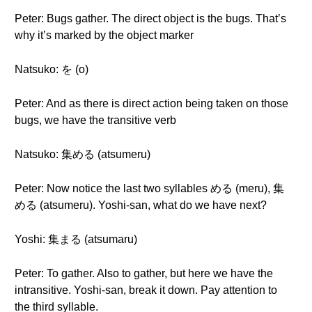
Peter: Bugs gather. The direct object is the bugs. That’s
why it’s marked by the object marker
Natsuko: を (o)
Peter: And as there is direct action being taken on those
bugs, we have the transitive verb
Natsuko: 集める (atsumeru)
Peter: Now notice the last two syllables める (meru), 集
める (atsumeru). Yoshi-san, what do we have next?
Yoshi: 集まる (atsumaru)
Peter: To gather. Also to gather, but here we have the
intransitive. Yoshi-san, break it down. Pay attention to
the third syllable.