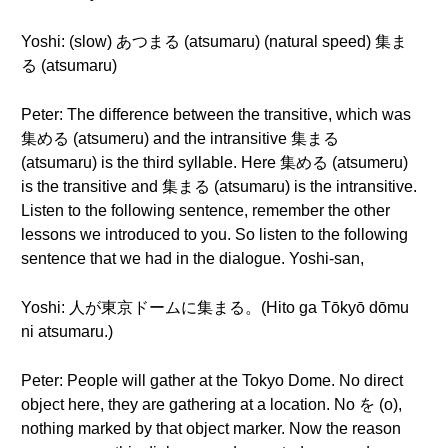
Yoshi: (slow) あつまる (atsumaru) (natural speed) 集ま
る (atsumaru)
Peter: The difference between the transitive, which was
集める (atsumeru) and the intransitive 集まる
(atsumaru) is the third syllable. Here 集める (atsumeru)
is the transitive and 集まる (atsumaru) is the intransitive.
Listen to the following sentence, remember the other
lessons we introduced to you. So listen to the following
sentence that we had in the dialogue. Yoshi-san,
Yoshi: 人が東京ドームに集まる。(Hito ga Tōkyō dōmu
ni atsumaru.)
Peter: People will gather at the Tokyo Dome. No direct
object here, they are gathering at a location. No を (o),
nothing marked by that object marker. Now the reason