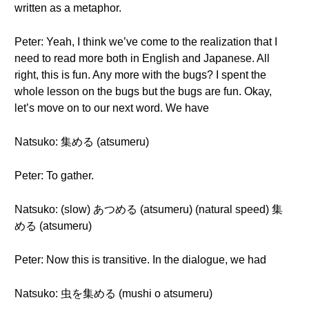
written as a metaphor.
Peter: Yeah, I think we’ve come to the realization that I
need to read more both in English and Japanese. All
right, this is fun. Any more with the bugs? I spent the
whole lesson on the bugs but the bugs are fun. Okay,
let’s move on to our next word. We have
Natsuko: 集める (atsumeru)
Peter: To gather.
Natsuko: (slow) あつめる (atsumeru) (natural speed) 集
める (atsumeru)
Peter: Now this is transitive. In the dialogue, we had
Natsuko: 虫を集める (mushi o atsumeru)