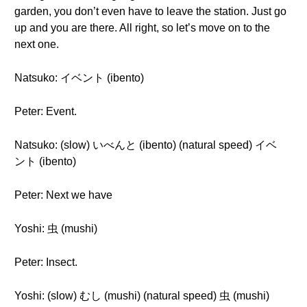
garden, you don’t even have to leave the station. Just go
up and you are there. All right, so let’s move on to the
next one.
Natsuko: イベント (ibento)
Peter: Event.
Natsuko: (slow) いべんと (ibento) (natural speed) イベ
ント (ibento)
Peter: Next we have
Yoshi: 虫 (mushi)
Peter: Insect.
Yoshi: (slow) むし (mushi) (natural speed) 虫 (mushi)