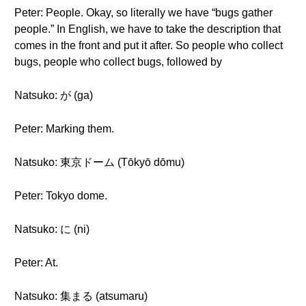
Peter: People. Okay, so literally we have “bugs gather
people.” In English, we have to take the description that
comes in the front and put it after. So people who collect
bugs, people who collect bugs, followed by
Natsuko: が (ga)
Peter: Marking them.
Natsuko: 東京ドーム (Tōkyō dōmu)
Peter: Tokyo dome.
Natsuko: に (ni)
Peter: At.
Natsuko: 集まる (atsumaru)