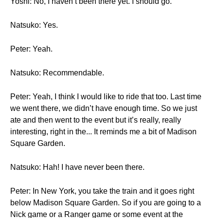
Yoshi: No, I haven’t been there yet. I should go.
Natsuko: Yes.
Peter: Yeah.
Natsuko: Recommendable.
Peter: Yeah, I think I would like to ride that too. Last time
we went there, we didn’t have enough time. So we just
ate and then went to the event but it’s really, really
interesting, right in the... It reminds me a bit of Madison
Square Garden.
Natsuko: Hah! I have never been there.
Peter: In New York, you take the train and it goes right
below Madison Square Garden. So if you are going to a
Nick game or a Ranger game or some event at the