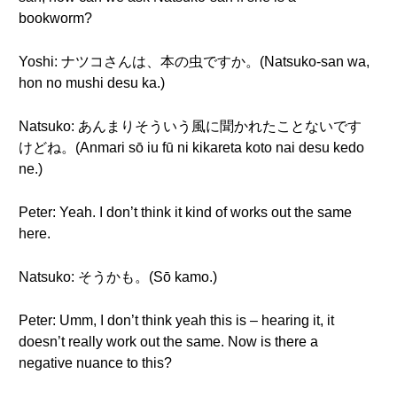
bookworm?
Yoshi: ナツコさんは、本の虫ですか。(Natsuko-san wa,
hon no mushi desu ka.)
Natsuko: あんまりそういう風に聞かれたことないです
けどね。(Anmari sō iu fū ni kikareta koto nai desu kedo
ne.)
Peter: Yeah. I don’t think it kind of works out the same
here.
Natsuko: そうかも。(Sō kamo.)
Peter: Umm, I don’t think yeah this is – hearing it, it
doesn’t really work out the same. Now is there a
negative nuance to this?