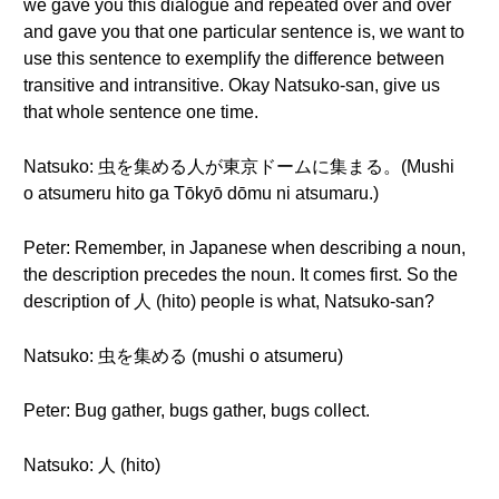
we gave you this dialogue and repeated over and over
and gave you that one particular sentence is, we want to
use this sentence to exemplify the difference between
transitive and intransitive. Okay Natsuko-san, give us
that whole sentence one time.
Natsuko: 虫を集める人が東京ドームに集まる。(Mushi
o atsumeru hito ga Tōkyō dōmu ni atsumaru.)
Peter: Remember, in Japanese when describing a noun,
the description precedes the noun. It comes first. So the
description of 人 (hito) people is what, Natsuko-san?
Natsuko: 虫を集める (mushi o atsumeru)
Peter: Bug gather, bugs gather, bugs collect.
Natsuko: 人 (hito)