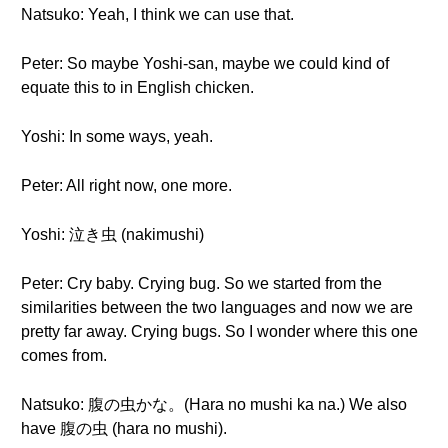
Natsuko: Yeah, I think we can use that.
Peter: So maybe Yoshi-san, maybe we could kind of
equate this to in English chicken.
Yoshi: In some ways, yeah.
Peter: All right now, one more.
Yoshi: 泣き虫 (nakimushi)
Peter: Cry baby. Crying bug. So we started from the
similarities between the two languages and now we are
pretty far away. Crying bugs. So I wonder where this one
comes from.
Natsuko: 腹の虫かな。(Hara no mushi ka na.) We also
have 腹の虫 (hara no mushi).