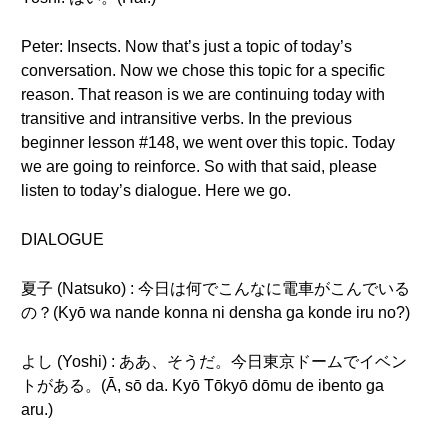
Peter: Insects. Now that’s just a topic of today’s
conversation. Now we chose this topic for a specific
reason. That reason is we are continuing today with
transitive and intransitive verbs. In the previous
beginner lesson #148, we went over this topic. Today
we are going to reinforce. So with that said, please
listen to today’s dialogue. Here we go.
DIALOGUE
夏子 (Natsuko) : 今日は何でこんなに電車がこんでいる
の？(Kyō wa nande konna ni densha ga konde iru no?)
よし (Yoshi) : ああ、そうだ。今日東京ドームでイベン
トがある。(Ā, sō da. Kyō Tōkyō dōmu de ibento ga
aru.)