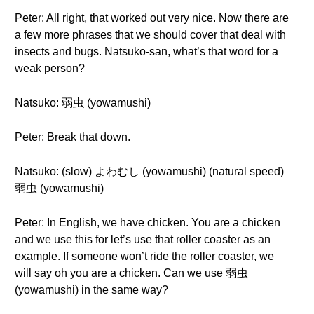
Peter: All right, that worked out very nice. Now there are
a few more phrases that we should cover that deal with
insects and bugs. Natsuko-san, what’s that word for a
weak person?
Natsuko: 弱虫 (yowamushi)
Peter: Break that down.
Natsuko: (slow) よわむし (yowamushi) (natural speed)
弱虫 (yowamushi)
Peter: In English, we have chicken. You are a chicken
and we use this for let’s use that roller coaster as an
example. If someone won’t ride the roller coaster, we
will say oh you are a chicken. Can we use 弱虫
(yowamushi) in the same way?