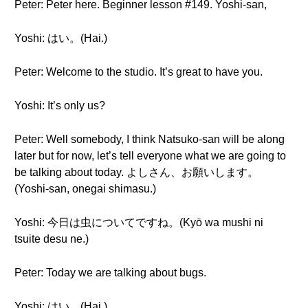
Peter: Peter here. Beginner lesson #149. Yoshi-san,
Yoshi: はい。(Hai.)
Peter: Welcome to the studio. It’s great to have you.
Yoshi: It’s only us?
Peter: Well somebody, I think Natsuko-san will be along
later but for now, let’s tell everyone what we are going to
be talking about today. よしさん、お願いします。
(Yoshi-san, onegai shimasu.)
Yoshi: 今日は虫についてですね。(Kyō wa mushi ni
tsuite desu ne.)
Peter: Today we are talking about bugs.
Yoshi: はい。(Hai.)