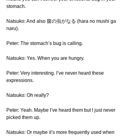
stomach.
Natsuko: And also 腹の虫がなる (hara no mushi ga
naru).
Peter: The stomach’s bug is calling.
Natsuko: Yes. When you are hungry.
Peter: Very interesting. I’ve never heard these
expressions.
Natsuko: Oh really?
Peter: Yeah. Maybe I’ve heard them but I just never
picked them up.
Natsuko: Or maybe it’s more frequently used when