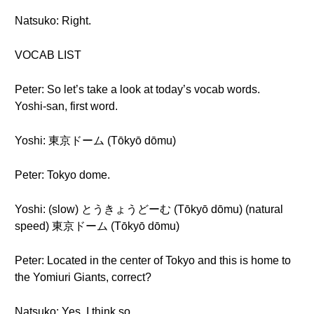
Natsuko: Right.
VOCAB LIST
Peter: So let’s take a look at today’s vocab words.
Yoshi-san, first word.
Yoshi: 東京ドーム (Tōkyō dōmu)
Peter: Tokyo dome.
Yoshi: (slow) とうきょうどーむ (Tōkyō dōmu) (natural
speed) 東京ドーム (Tōkyō dōmu)
Peter: Located in the center of Tokyo and this is home to
the Yomiuri Giants, correct?
Natsuko: Yes, I think so.