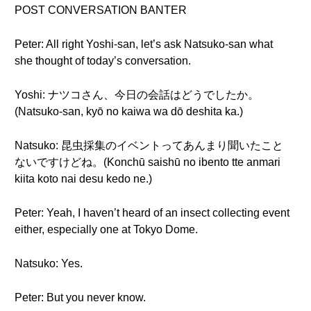
POST CONVERSATION BANTER
Peter: All right Yoshi-san, let’s ask Natsuko-san what
she thought of today’s conversation.
Yoshi: ナツコさん、今日の会話はどうでしたか。
(Natsuko-san, kyō no kaiwa wa dō deshita ka.)
Natsuko: 昆虫採集のイベントってあんまり聞いたこと
ないですけどね。(Konchū saishū no ibento tte anmari
kiita koto nai desu kedo ne.)
Peter: Yeah, I haven’t heard of an insect collecting event
either, especially one at Tokyo Dome.
Natsuko: Yes.
Peter: But you never know.