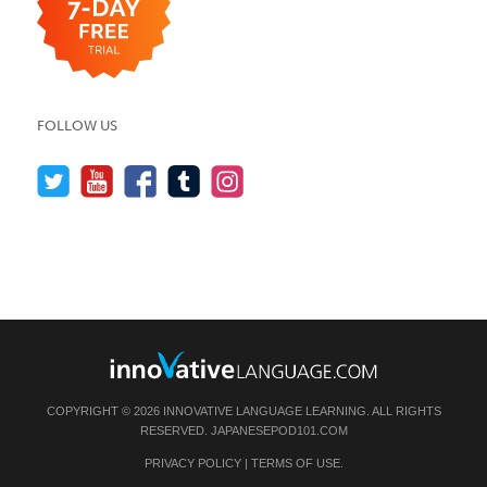
FOLLOW US
COPYRIGHT © 2026 INNOVATIVE LANGUAGE LEARNING. ALL RIGHTS
RESERVED.
JAPANESEPOD101.COM
PRIVACY POLICY
|
TERMS OF USE
.