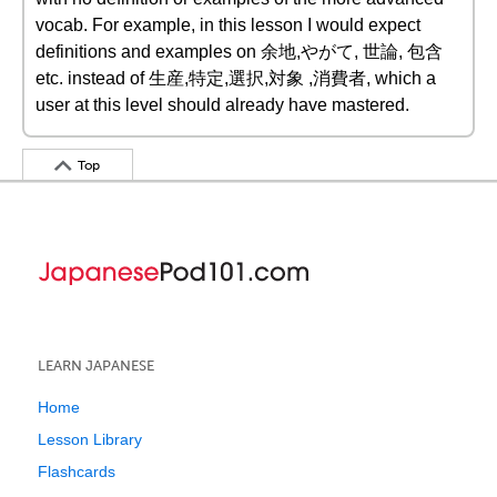
vocab. For example, in this lesson I would expect
definitions and examples on 余地,やがて, 世論, 包含
etc. instead of 生産,特定,選択,対象 ,消費者, which a
user at this level should already have mastered.
Top
LEARN JAPANESE
Home
Lesson Library
Flashcards