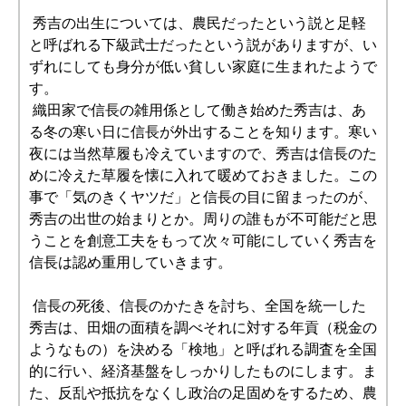
秀吉の出生については、農民だったという説と足軽
と呼ばれる下級武士だったという説がありますが、い
ずれにしても身分が低い貧しい家庭に生まれたようで
す。
織田家で信長の雑用係として働き始めた秀吉は、あ
る冬の寒い日に信長が外出することを知ります。寒い
夜には当然草履も冷えていますので、秀吉は信長のた
めに冷えた草履を懐に入れて暖めておきました。この
事で「気のきくヤツだ」と信長の目に留まったのが、
秀吉の出世の始まりとか。周りの誰もが不可能だと思
うことを創意工夫をもって次々可能にしていく秀吉を
信長は認め重用していきます。
信長の死後、信長のかたきを討ち、全国を統一した
秀吉は、田畑の面積を調べそれに対する年貢（税金の
ようなもの）を決める「検地」と呼ばれる調査を全国
的に行い、経済基盤をしっかりしたものにします。ま
た、反乱や抵抗をなくし政治の足固めをするため、農