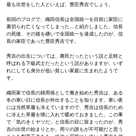
最も出世をした人といえば、豊臣秀吉でしょう。
前回のブログで、織田信長は全国統一を目前に家臣に
裏切られ亡くなってしまった…と紹介しました。信長
の死後、その後を継いで全国統一を達成したのが、信
長の家臣であった豊臣秀吉です。
秀吉の出生については、農民だったという説と足軽と
呼ばれる下級武士だったという説がありますが、いず
れにしても身分が低い貧しい家庭に生まれたようで
す。
織田家で信長の雑用係として働き始めた秀吉は、ある
冬の寒い日に信長が外出することを知ります。寒い夜
には当然草履も冷えていますので、秀吉は信長のため
に冷えた草履を懐に入れて暖めておきました。この事
で「気のきくヤツだ」と信長の目に留まったのが、秀
吉の出世の始まりとか。周りの誰もが不可能だと思う