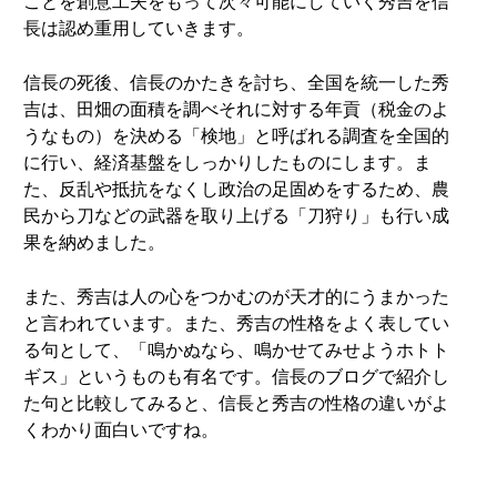
ことを創意工夫をもって次々可能にしていく秀吉を信
長は認め重用していきます。
信長の死後、信長のかたきを討ち、全国を統一した秀
吉は、田畑の面積を調べそれに対する年貢（税金のよ
うなもの）を決める「検地」と呼ばれる調査を全国的
に行い、経済基盤をしっかりしたものにします。ま
た、反乱や抵抗をなくし政治の足固めをするため、農
民から刀などの武器を取り上げる「刀狩り」も行い成
果を納めました。
また、秀吉は人の心をつかむのが天才的にうまかった
と言われています。また、秀吉の性格をよく表してい
る句として、「鳴かぬなら、鳴かせてみせようホトト
ギス」というものも有名です。信長のブログで紹介し
た句と比較してみると、信長と秀吉の性格の違いがよ
くわかり面白いですね。