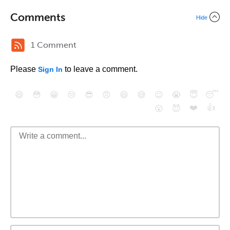
Comments
Hide
1 Comment
Please
to leave a comment.
Sign In
😄
😳
😁
😒
😎
😠
😆
😅
😉
😭
😇
😴
❤️
👍
😮
😈