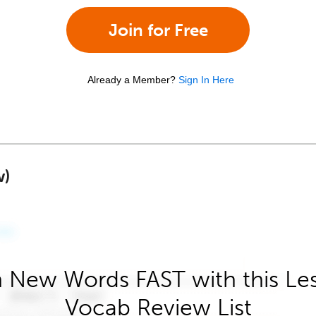
Join for Free
Already a Member?
Sign In Here
w)
 New Words FAST with this Le
Vocab Review List