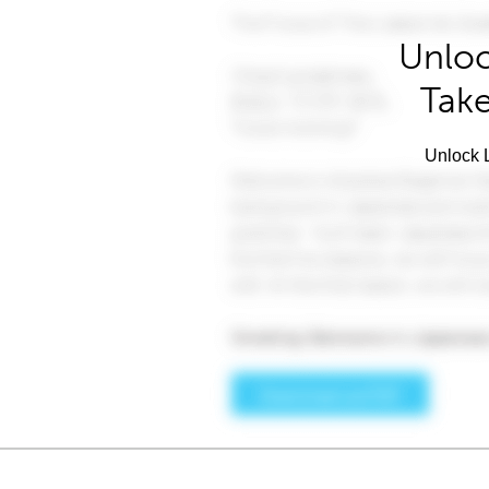
Unloc
Take
Unlock L