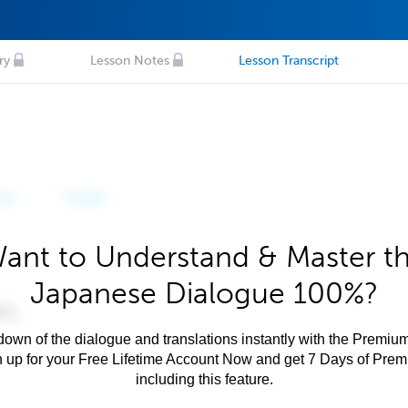
ry
Lesson Notes
Lesson Transcript
ant to Understand & Master t
Japanese Dialogue 100%?
own of the dialogue and translations instantly with the Premium
n up for your Free Lifetime Account Now and get 7 Days of Pre
including this feature.