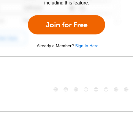
including this feature.
Join for Free
Already a Member?
Sign In Here
😄
😳
😁
😒
😎
😠
😆
😅