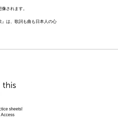
想像されます。
歌』は、歌詞も曲も日本人の心
this
tice sheets!
m Access