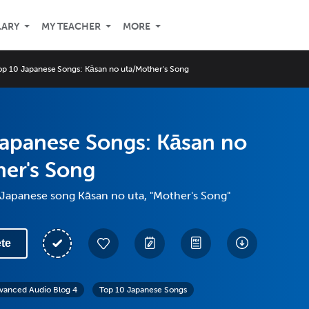
LARY
MY TEACHER
MORE
op 10 Japanese Songs: Kāsan no uta/Mother's Song
Japanese Songs: Kāsan no
er's Song
 Japanese song Kāsan no uta, "Mother's Song"
te
vanced Audio Blog 4
Top 10 Japanese Songs