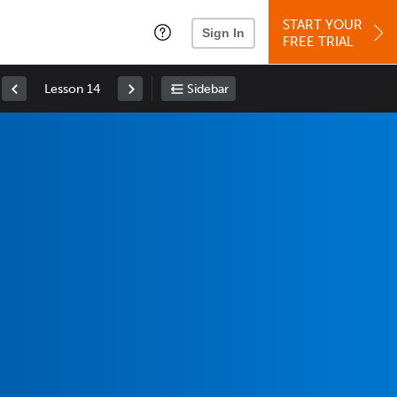
START YOUR
Sign In
FREE TRIAL
Lesson 14
Sidebar