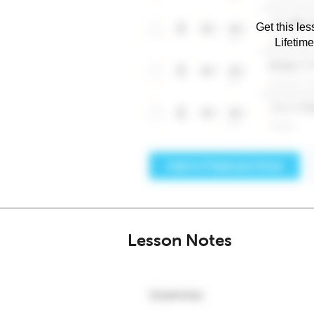
Get this les
Lifetim
Lesson Notes