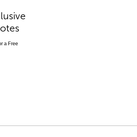
lusive
Notes
or a Free