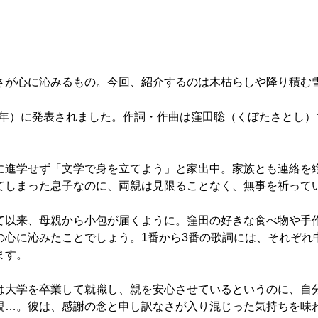
さが心に沁みるもの。今回、紹介するのは木枯らしや降り積む
31年）に発表されました。作詞・作曲は窪田聡（くぼたさとし
に進学せず「文学で身を立てよう」と家出中。家族とも連絡を
てしまった息子なのに、両親は見限ることなく、無事を祈って
て以来、母親から小包が届くように。窪田の好きな食べ物や手
の心に沁みたことでしょう。1番から3番の歌詞には、それぞれ
ます。
は大学を卒業して就職し、親を安心させているというのに、自
親…。彼は、感謝の念と申し訳なさが入り混じった気持ちを味