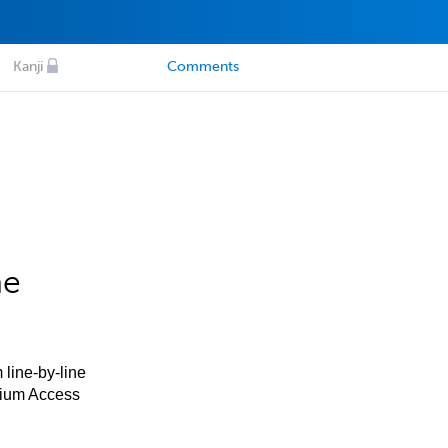
Kanji
Comments
he
 line-by-line
mium Access