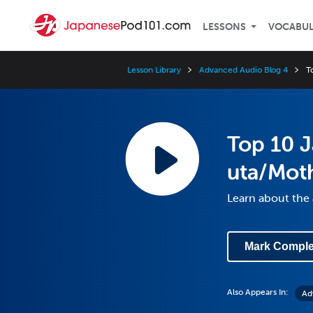
LESSONS
VOCABU
Lesson Library
Advanced Audio Blog 4
T
Top 10 
uta/Moth
Learn about the
Mark Comple
Also Appears In:
Ad